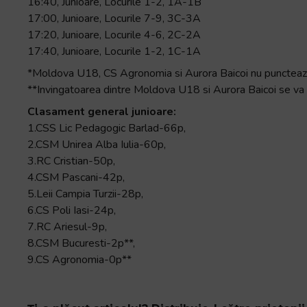
16:40, Junioare, Locurile 1-2, 1A-1B
17:00, Junioare, Locurile 7-9, 3C-3A
17:20, Junioare, Locurile 4-6, 2C-2A
17:40, Junioare, Locurile 1-2, 1C-1A
*Moldova U18, CS Agronomia si Aurora Baicoi nu punctea
**Invingatoarea dintre Moldova U18 si Aurora Baicoi se va ca
Clasament general junioare:
1.CSS Lic Pedagogic Barlad-66p,
2.CSM Unirea Alba Iulia-60p,
3.RC Cristian-50p,
4.CSM Pascani-42p,
5.Leii Campia Turzii-28p,
6.CS Poli Iasi-24p,
7.RC Ariesul-9p,
8.CSM Bucuresti-2p**,
9.CS Agronomia-0p**