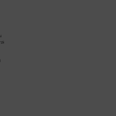
i
zii
d