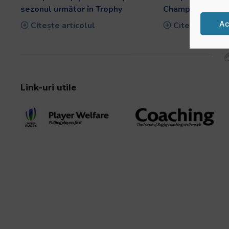
sezonul următor în Trophy
Championship
Ac
Citește articolul
Citește artico
Link-uri utile