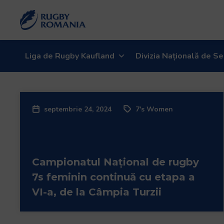
Welcome
to
All
in
One
Liga de Rugby Kaufland
Divizia Națională de Se
Accessibility
screen
reader.
To
septembrie 24, 2024
7's Women
start
the
All
in
Campionatul Național de rugby
One
Accessibility
7s feminin continuă cu etapa a
screen
VI-a, de la Câmpia Turzii
reader,
press
"Ctrl