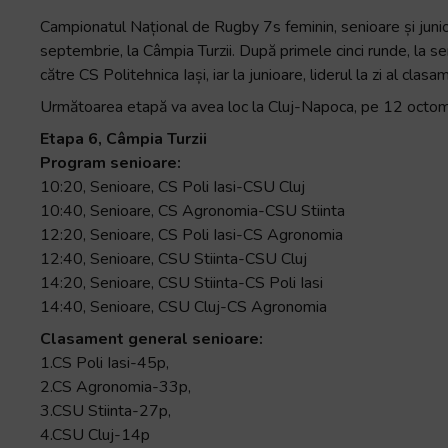
+
Campionatul Național de Rugby 7s feminin, senioare și junio
/".
septembrie, la Câmpia Turzii. După primele cinci runde, la se
This
către CS Politehnica Iași, iar la junioare, liderul la zi al 
shortcut
Următoarea etapă va avea loc la Cluj-Napoca, pe 12 octom
activates
Etapa 6, Câmpia Turzii
the
Program senioare:
screen
10:20, Senioare, CS Poli Iasi-CSU Cluj
reader
10:40, Senioare, CS Agronomia-CSU Stiinta
to
12:20, Senioare, CS Poli Iasi-CS Agronomia
help
12:40, Senioare, CSU Stiinta-CSU Cluj
you
14:20, Senioare, CSU Stiinta-CS Poli Iasi
navigate
14:40, Senioare, CSU Cluj-CS Agronomia
and
interact
Clasament general senioare:
with
1.CS Poli Iasi-45p,
the
2.CS Agronomia-33p,
content.
3.CSU Stiinta-27p,
4.CSU Cluj-14p