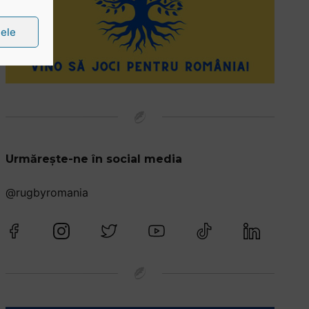
țele
Urmărește-ne în social media
@rugbyromania