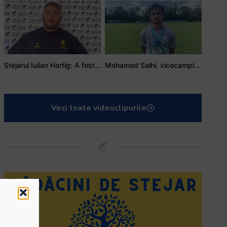
Stejarul Iulian Hartig: A fost un turneu care a unit mai mult echipa
Mohamed Salhi, vicecampion național juniori I: Rugby-ul te învață să accepți și înfrângerile
Vezi toate videoclipurile