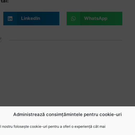
tăi:
LinkedIn
WhatsApp
Administrează consimțămintele pentru cookie-uri
feminin,
România 7s feminin a terminat
 debutul la
pe locul 8 sezonul 2026 Rugby
 nostru folosește cookie-uri pentru a oferi o experiență cât mai
ropean
Europe Trophy