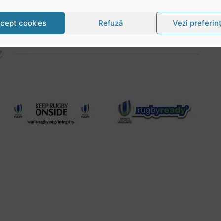
cept cookies
Refuză
Vezi preferin
lul
Citește articolul