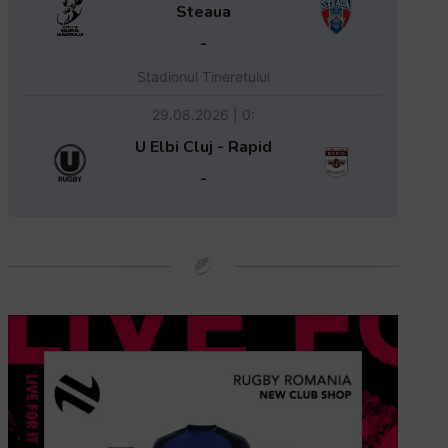
Steaua
-
Stadionul Tineretului
29.08.2026 | 0:
U Elbi Cluj - Rapid
-