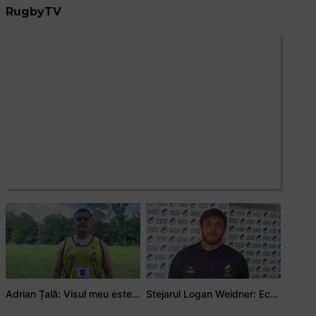
RugbyTV
Adrian Țală: Visul meu este să debutez pentru România
Stejarul Logan Weidner: Echipa a muncit mult, iar asta se va vedea în meciurile de la Nations Cup