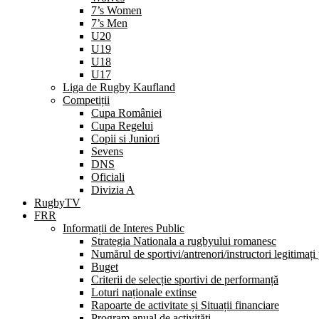
7’s Women
7’s Men
U20
U19
U18
U17
Liga de Rugby Kaufland
Competiții
Cupa României
Cupa Regelui
Copii si Juniori
Sevens
DNS
Oficiali
Divizia A
RugbyTV
FRR
Informații de Interes Public
Strategia Nationala a rugbyului romanesc
Numărul de sportivi/antrenori/instructori legitimați
Buget
Criterii de selecție sportivi de performanță
Loturi naționale extinse
Rapoarte de activitate și Situații financiare
Program anual de activități