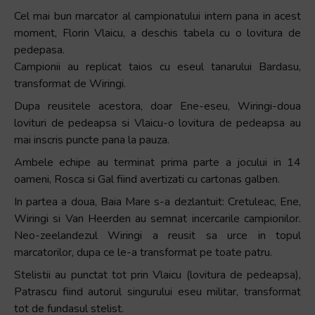
Cel mai bun marcator al campionatului intern pana in acest
moment, Florin Vlaicu, a deschis tabela cu o lovitura de
pedepasa.
Campionii au replicat taios cu eseul tanarului Bardasu,
transformat de Wiringi.
Dupa reusitele acestora, doar Ene-eseu, Wiringi-doua
lovituri de pedeapsa si Vlaicu-o lovitura de pedeapsa au
mai inscris puncte pana la pauza.
Ambele echipe au terminat prima parte a jocului in 14
oameni, Rosca si Gal fiind avertizati cu cartonas galben.
In partea a doua, Baia Mare s-a dezlantuit: Cretuleac, Ene,
Wiringi si Van Heerden au semnat incercarile campionilor.
Neo-zeelandezul Wiringi a reusit sa urce in topul
marcatorilor, dupa ce le-a transformat pe toate patru.
Stelistii au punctat tot prin Vlaicu (lovitura de pedeapsa),
Patrascu fiind autorul singurului eseu militar, transformat
tot de fundasul stelist.