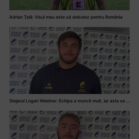
Adrian Țală: Visul meu este să debutez pentru România
Stejarul Logan Weidner: Echipa a muncit mult, iar asta se va vedea în meciurile de la Nations Cup