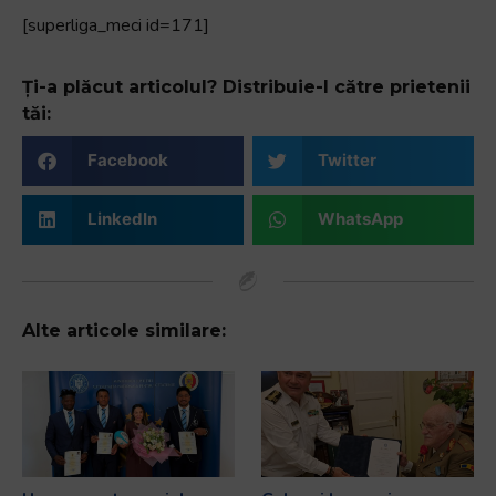
[superliga_meci id=171]
Ți-a plăcut articolul? Distribuie-l către prietenii
tăi:
Facebook
Twitter
LinkedIn
WhatsApp
Alte articole similare: