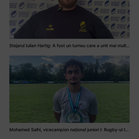
Stejarul Iulian Hartig: A fost un turneu care a unit mai mult echipa
Mohamed Salhi, vicecampion național juniori I: Rugby-ul te învață să accepți și înfrângerile