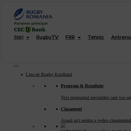
Welcome
to
All
in
One
Accessibility
screen
Știri
RugbyTV
FRR
Tehnic
Antreno
reader.
To
start
the
All
in
One
Liga de Rugby Kaufland
Accessibility
screen
Program & Rezultate
reader,
press
Vezi programul meciurilor care vor urm
"Ctrl
+
Clasament
/".
This
shortcut
Apasă aici pentru a vedea clasamentul 
activates
the