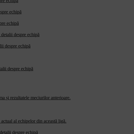
pre echipă
espre echipă
spre echipă
 detalii despre echipă
lii despre echipă
talii despre echipă
a și rezultatele meciurilor anterioare.
actual al echipelor din această ligă.
detalii despre echipă