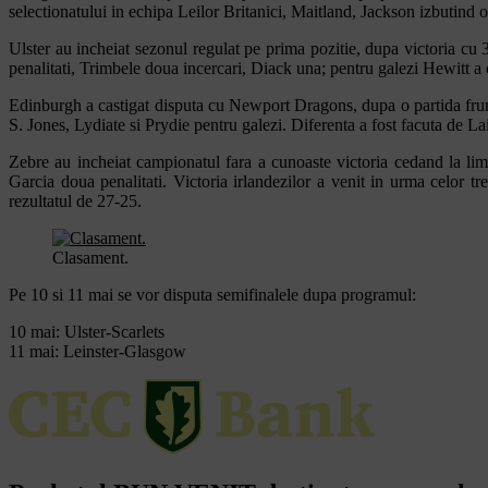
selectionatului in echipa Leilor Britanici, Maitland, Jackson izbutind 
Ulster au incheiat sezonul regulat pe prima pozitie, dupa victoria cu 
penalitati, Trimbele doua incercari, Diack una; pentru galezi Hewitt a cu
Edinburgh a castigat disputa cu Newport Dragons, dupa o partida frumo
S. Jones, Lydiate si Prydie pentru galezi. Diferenta a fost facuta de Lai
Zebre au incheiat campionatul fara a cunoaste victoria cedand la limi
Garcia doua penalitati. Victoria irlandezilor a venit in urma celor t
rezultatul de 27-25.
Clasament.
Pe 10 si 11 mai se vor disputa semifinalele dupa programul:
10 mai: Ulster-Scarlets
11 mai: Leinster-Glasgow