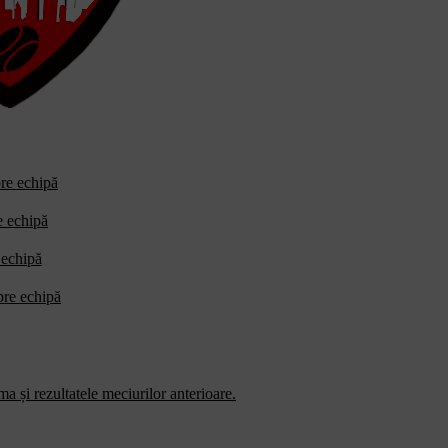
pre echipă
e echipă
 echipă
pre echipă
a și rezultatele meciurilor anterioare.