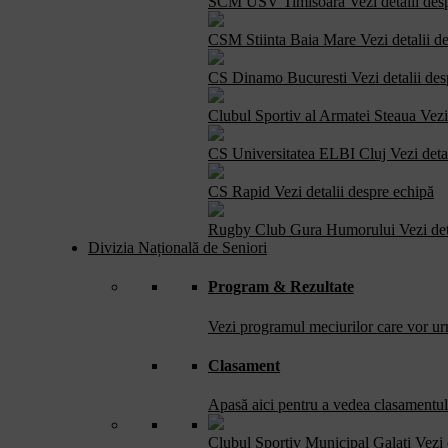
SCM USV Timisoara
Vezi detalii des
screen
reader
CSM Stiinta Baia Mare
Vezi detalii d
to
help
CS Dinamo Bucuresti
Vezi detalii de
you
navigate
Clubul Sportiv al Armatei Steaua
Vezi
and
interact
CS Universitatea ELBI Cluj
Vezi deta
with
the
CS Rapid
Vezi detalii despre echipă
content.
Rugby Club Gura Humorului
Vezi de
Divizia Națională de Seniori
Program & Rezultate
Vezi programul meciurilor care vor urm
Clasament
Apasă aici pentru a vedea clasamentul 
Clubul Sportiv Municipal Galati
Vezi 