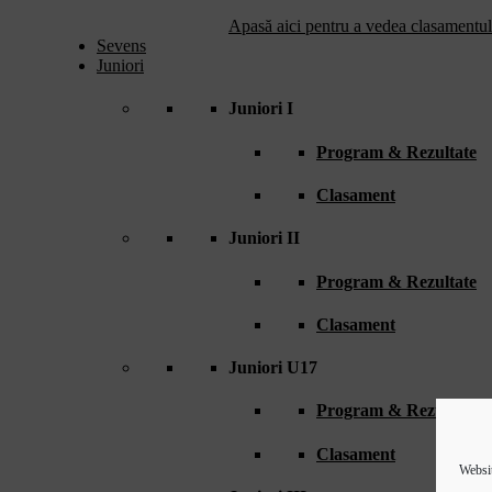
Apasă aici pentru a vedea clasamentul 
Sevens
Juniori
Juniori I
Program & Rezultate
Clasament
Juniori II
Program & Rezultate
Clasament
Juniori U17
Program & Rezultate
Clasament
Websit