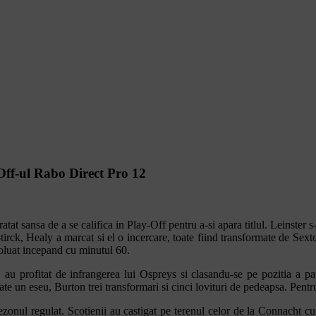
-Off-ul Rabo Direct Pro 12
tat sansa de a se califica in Play-Off pentru a-si apara titlul. Leinster 
tirck, Healy a marcat si el o incercare, toate fiind transformate de Sext
luat incepand cu minutul 60.
o, au profitat de infrangerea lui Ospreys si clasandu-se pe pozitia a pat
 un eseu, Burton trei transformari si cinci lovituri de pedeapsa. Pentru 
ezonul regulat. Scotienii au castigat pe terenul celor de la Connacht c