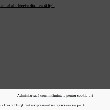
actual al echipelor din această ligă.
Administrează consimțămintele pentru cookie-uri
e-ul nostru folosește cookie-uri pentru a oferi o experiență cât mai plăcută.