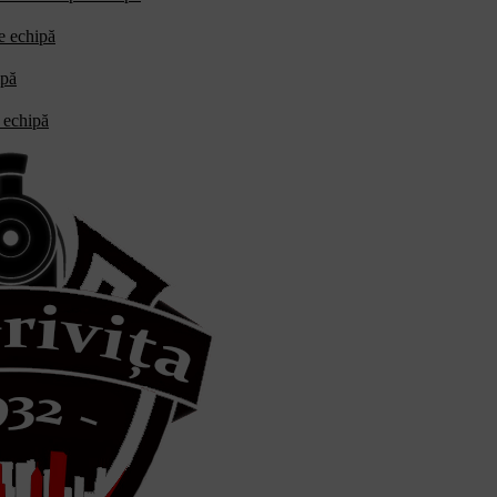
re echipă
ipă
e echipă