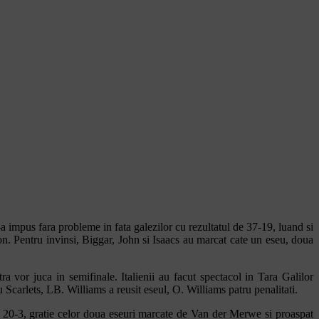
s-a impus fara probleme in fata galezilor cu rezultatul de 37-19, luand si
on. Pentru invinsi, Biggar, John si Isaacs au marcat cate un eseu, doua
ra vor juca in semifinale. Italienii au facut spectacol in Tara Galilor
Scarlets, LB. Williams a reusit eseul, O. Williams patru penalitati.
u 20-3, gratie celor doua eseuri marcate de Van der Merwe si proaspat