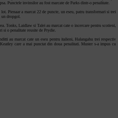
sa. Punctele invinsilor au fost marcate de Parks dintr-o penalitate.
lot. Pienaar a marcat 22 de puncte, un eseu, patru transformari si trei
i un dropgol.
a. Tonks, Laidlaw si Talei au marcat cate o incercare pentru scotieni,
i si o penalitate reusite de Prydie.
ditti au marcat cate un eseu pentru italieni, Halangahu trei respectiv
de Keatley care a mai punctat din doua penalitati. Muster s-a impus cu