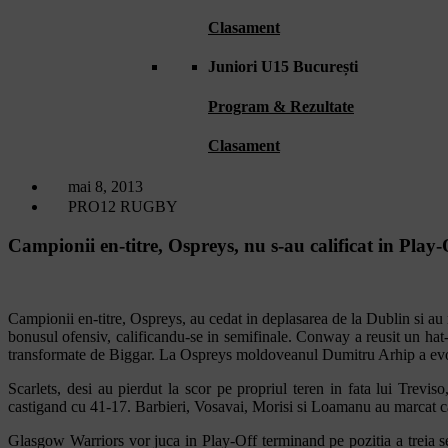
Clasament
Juniori U15 București
Program & Rezultate
Clasament
mai 8, 2013
PRO12 RUGBY
Campionii en-titre, Ospreys, nu s-au calificat in Play
Campionii en-titre, Ospreys, au cedat in deplasarea de la Dublin si au ra
bonusul ofensiv, calificandu-se in semifinale. Conway a reusit un hat-
transformate de Biggar. La Ospreys moldoveanul Dumitru Arhip a evo
Scarlets, desi au pierdut la scor pe propriul teren in fata lui Trevis
castigand cu 41-17. Barbieri, Vosavai, Morisi si Loamanu au marcat cate
Glasgow Warriors vor juca in Play-Off terminand pe pozitia a treia s