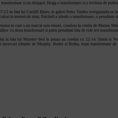
o transformare si un dropgol, Hogg o transformare si o lovitura de pedeap
37-13 in fata lui Cardiff Blues, la galezi Petru Tamba neregasindu-se in 
lcat in terenul de tinta, Patchell a izbutit o transformare, o penalitate s
asa in care s-au marcat sase eseuri, condusa la centru de Marius Mitre
dlaw cu doua transformari si patru penalitati fata de cele trei transformar
ta in fata lui Munster desi la pauza au condus cu 22-14. Sinoti si Ven
rei incercari izbutite de Murphy, Butler si Botha, toate transformate 