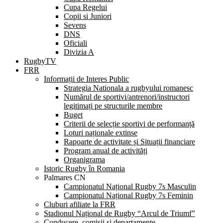
Cupa Regelui
Copii si Juniori
Sevens
DNS
Oficiali
Divizia A
RugbyTV
FRR
Informații de Interes Public
Strategia Nationala a rugbyului romanesc
Numărul de sportivi/antrenori/instructori
legitimați pe structurile membre
Buget
Criterii de selecție sportivi de performanță
Loturi naționale extinse
Rapoarte de activitate și Situații financiare
Program anual de activități
Organigrama
Istoric Rugby în Romania
Palmares CN
Campionatul Național Rugby 7s Masculin
Campionatul Național Rugby 7s Feminin
Cluburi afiliate la FRR
Stadionul Național de Rugby “Arcul de Triumf”
Conducere, comisii și departamente