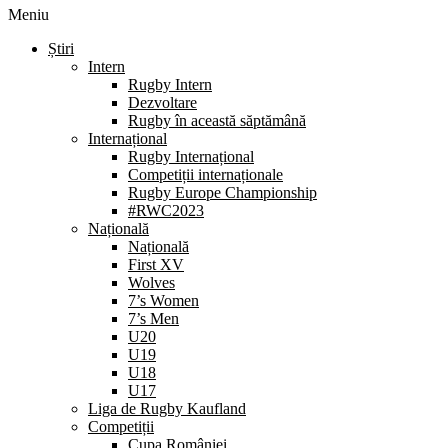
Meniu
Știri
Intern
Rugby Intern
Dezvoltare
Rugby în această săptămână
Internațional
Rugby Internațional
Competiții internaționale
Rugby Europe Championship
#RWC2023
Națională
Națională
First XV
Wolves
7’s Women
7’s Men
U20
U19
U18
U17
Liga de Rugby Kaufland
Competiții
Cupa României