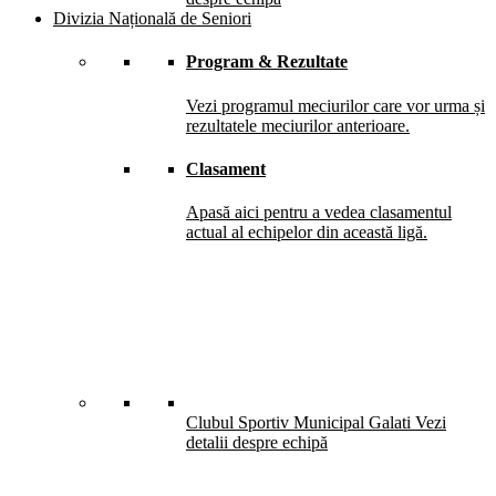
Divizia Națională de Seniori
Program & Rezultate
Vezi programul meciurilor care vor urma și
rezultatele meciurilor anterioare.
Clasament
Apasă aici pentru a vedea clasamentul
actual al echipelor din această ligă.
Clubul Sportiv Municipal Galati
Vezi
detalii despre echipă