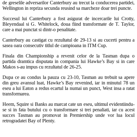
de greselile adversarilor Canterbury au trecut la conducerea partidei,
Wellington in repriza secunda reusind sa marcheze doar trei puncte.
Succesul lui Canterbury a fost asigurat de incercarile lui Crotty,
Bleyendaal si G. Whitelock, doua fiind transformate de T. Taylor,
care a mai punctat si dintr-o penalitate.
Canterbury au castigat cu rezultatul de 29-13 si au cucerti pentru a
sasea oara consecutiv titlul de campioana in ITM Cup.
Finala din Championship a revenit celor de la Tasman dupa o
partida dramtica disputata in compania lui Hawke’s Bay si in care
Makos s-au impus cu rezultatul de 26-25.
Dupa ce au condus la pauza cu 23-10, Tasman au trebuit sa apere
din greu avansul luat, Hawke’s Bay revenind, iar in minutul 78 un
eseu a lui Eaton a redus ecartul la numai un punct, West insa a ratat
transformarea.
Heem, Squire si Banks au marcat cate un eseu, ultimul evidentiindu-
se si in fata butului cu o transformare si trei penaliati, iar cu acest
succes Tasman au promovat in Premiership unde vor lua locul
retrogradatei Bay of Plenty.