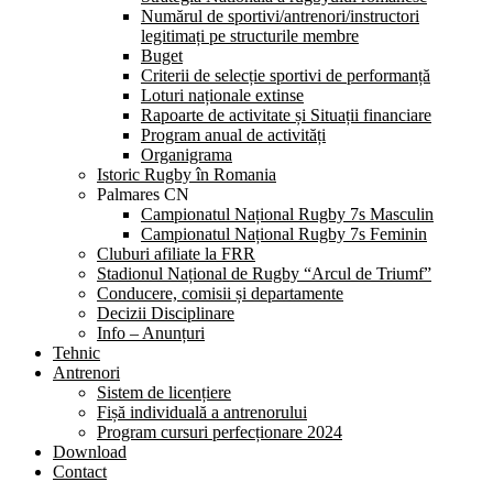
Numărul de sportivi/antrenori/instructori
legitimați pe structurile membre
Buget
Criterii de selecție sportivi de performanță
Loturi naționale extinse
Rapoarte de activitate și Situații financiare
Program anual de activități
Organigrama
Istoric Rugby în Romania
Palmares CN
Campionatul Național Rugby 7s Masculin
Campionatul Național Rugby 7s Feminin
Cluburi afiliate la FRR
Stadionul Național de Rugby “Arcul de Triumf”
Conducere, comisii și departamente
Decizii Disciplinare
Info – Anunțuri
Tehnic
Antrenori
Sistem de licențiere
Fișă individuală a antrenorului
Program cursuri perfecționare 2024
Download
Contact