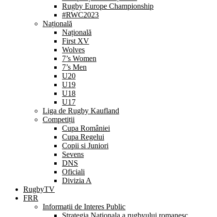
Rugby Europe Championship
#RWC2023
Națională
Națională
First XV
Wolves
7’s Women
7’s Men
U20
U19
U18
U17
Liga de Rugby Kaufland
Competiții
Cupa României
Cupa Regelui
Copii si Juniori
Sevens
DNS
Oficiali
Divizia A
RugbyTV
FRR
Informații de Interes Public
Strategia Nationala a rugbyului romanesc