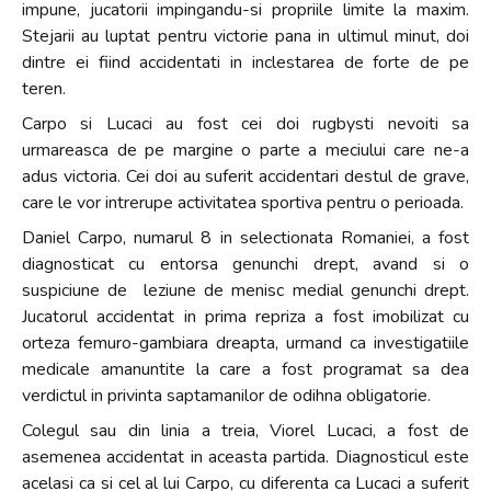
impune, jucatorii impingandu-si propriile limite la maxim.
Stejarii au luptat pentru victorie pana in ultimul minut, doi
dintre ei fiind accidentati in inclestarea de forte de pe
teren.
Carpo si Lucaci au fost cei doi rugbysti nevoiti sa
urmareasca de pe margine o parte a meciului care ne-a
adus victoria. Cei doi au suferit accidentari destul de grave,
care le vor intrerupe activitatea sportiva pentru o perioada.
Daniel Carpo, numarul 8 in selectionata Romaniei, a fost
diagnosticat cu entorsa genunchi drept, avand si o
suspiciune de leziune de menisc medial genunchi drept.
Jucatorul accidentat in prima repriza a fost imobilizat cu
orteza femuro-gambiara dreapta, urmand ca investigatiile
medicale amanuntite la care a fost programat sa dea
verdictul in privinta saptamanilor de odihna obligatorie.
Colegul sau din linia a treia, Viorel Lucaci, a fost de
asemenea accidentat in aceasta partida. Diagnosticul este
acelasi ca si cel al lui Carpo, cu diferenta ca Lucaci a suferit