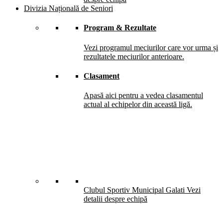
Divizia Națională de Seniori
Program & Rezultate
Vezi programul meciurilor care vor urma și
rezultatele meciurilor anterioare.
Clasament
Apasă aici pentru a vedea clasamentul
actual al echipelor din această ligă.
Clubul Sportiv Municipal Galati
Vezi
detalii despre echipă