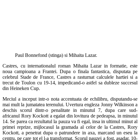
Paul Bonnefond (stinga) si Mihaita Lazar.
Castres, cu internationalul roman Mihaita Lazar in formatie, este
noua campioana a Frantei. Dupa o finala fantastica, disputata pe
celebrul Stade de France, Castres a rasturnat calculele hartiei si a
trecut de Toulon cu 19-14, impedicand-o astfel sa dubleze succesul
din Heineken Cup.
Meciul a inceput intr-o nota accentuata de echilibru, disputandu-se
mai mult la jumatatea terenului. Uvertura engleza Jonny Wilkinson a
deschis scorul dintr-o penalitate in minutul 7, dupa care sud-
africanul Rory Kockott a egalat din lovitura de pedeapsa, in minutul
14. Se parea ca rezultatul la pauza va fi egal, insa in ultimul minut al
primei reprize, mijlocasul la gramada al celor de la Castres, Rory
Kockott, a penetrat dupa o patrundere in axa, marcand un eseu la
centru, pe care tot el l-a transformat. Scorul pauzei a fost, asadar, 10-