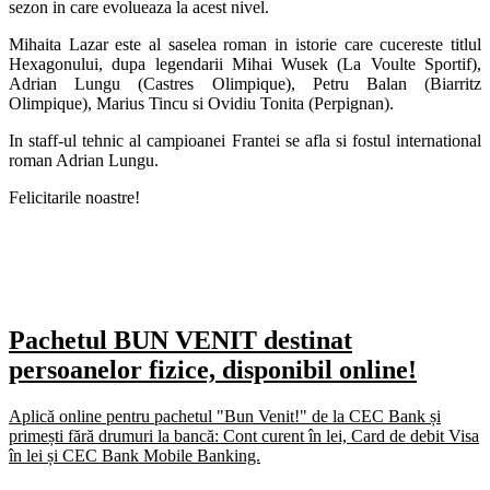
sezon in care evolueaza la acest nivel.
Mihaita Lazar este al saselea roman in istorie care cucereste titlul
Hexagonului, dupa legendarii Mihai Wusek (La Voulte Sportif),
Adrian Lungu (Castres Olimpique), Petru Balan (Biarritz
Olimpique), Marius Tincu si Ovidiu Tonita (Perpignan).
In staff-ul tehnic al campioanei Frantei se afla si fostul international
roman Adrian Lungu.
Felicitarile noastre!
Pachetul BUN VENIT destinat
persoanelor fizice, disponibil online!
Aplică online pentru pachetul "Bun Venit!" de la CEC Bank și
primești fără drumuri la bancă: Cont curent în lei, Card de debit Visa
în lei și CEC Bank Mobile Banking.​