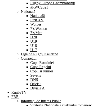
Rugby Europe Championship
#RWC2023
Națională
Națională
First XV
Wolves
7’s Women
7’s Men
U20
U19
U18
U17
Liga de Rugby Kaufland
Competiții
Cupa României
Cupa Regelui
Copii si Juniori
Sevens
DNS
Oficiali
Divizia A
RugbyTV
FRR
Informații de Interes Public
Strategia Nationala a rugbyului romanesc