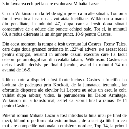
3 in favoarea echipei la care evolueaza Mihaita Lazar.
Cu un Wilkinson nu la fel de sigur pe el ca in alte situatii, Toulon a
fortat revenirea insa nu a avut atata luciditate. Wilkinson a marcat
din penalitate, in minutul 47, dupa care a irosit doua situatii
consecutive de a aduce alte puncte echipei sale. Tot el, in minutul
68, a redus diferenta la un singur punct, 10-9 pentru Castres.
Din acest moment, la rampa a iesit uvertura lui Castres, Remy Tales,
care dupa doua gramezi ordonate in „22”-ul advers, s-a asezat ideal
pentru dropgol, reusind in ambele cazuri executia care l-a facut
celebru pe omologul sau din cealalta tabara, Wilkinson. Castres s-a
detasat astfel decisiv pe finalul jocului, avand in minutul 74 un
avantaj de 16-9.
Ultima parte a disputei a fost foarte incinsa. Castres a fructificat o
lovitura de pedeapsa prin Kockott, de la jumatatea terenului, iar
eforturile disperate ale elevilor lui Laporte au adus un eseu la colt,
validat dupa arbitraj video, la patrunderea lui Delon Armitage.
Wilkinson nu a transformat, astfel ca scorul final a ramas 19-14
pentru Castres.
Pilierul roman Mihaita Lazar a fost introdus la linia intai pe final de
meci, bifand o performanta extraordinara, de a castiga titlul in cea
mai tare competitie nationala a emisferei nordice, Top 14, la primul