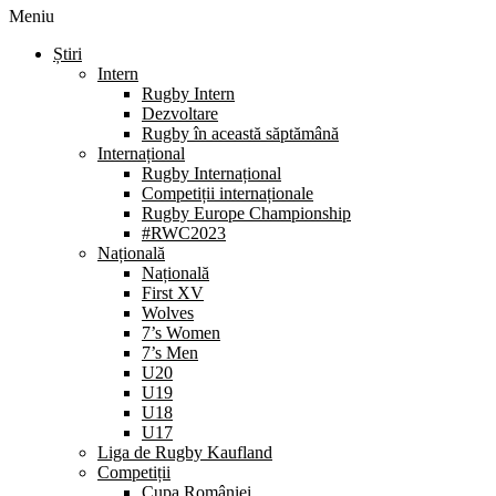
Meniu
Știri
Intern
Rugby Intern
Dezvoltare
Rugby în această săptămână
Internațional
Rugby Internațional
Competiții internaționale
Rugby Europe Championship
#RWC2023
Națională
Națională
First XV
Wolves
7’s Women
7’s Men
U20
U19
U18
U17
Liga de Rugby Kaufland
Competiții
Cupa României