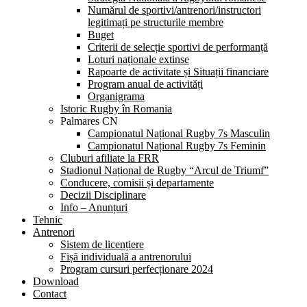
Numărul de sportivi/antrenori/instructori
legitimați pe structurile membre
Buget
Criterii de selecție sportivi de performanță
Loturi naționale extinse
Rapoarte de activitate și Situații financiare
Program anual de activități
Organigrama
Istoric Rugby în Romania
Palmares CN
Campionatul Național Rugby 7s Masculin
Campionatul Național Rugby 7s Feminin
Cluburi afiliate la FRR
Stadionul Național de Rugby “Arcul de Triumf”
Conducere, comisii și departamente
Decizii Disciplinare
Info – Anunțuri
Tehnic
Antrenori
Sistem de licențiere
Fișă individuală a antrenorului
Program cursuri perfecționare 2024
Download
Contact