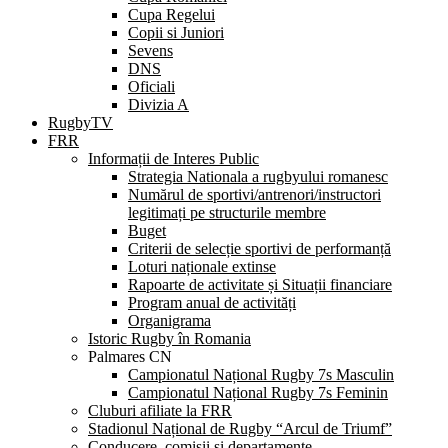
Cupa Regelui
Copii si Juniori
Sevens
DNS
Oficiali
Divizia A
RugbyTV
FRR
Informații de Interes Public
Strategia Nationala a rugbyului romanesc
Numărul de sportivi/antrenori/instructori
legitimați pe structurile membre
Buget
Criterii de selecție sportivi de performanță
Loturi naționale extinse
Rapoarte de activitate și Situații financiare
Program anual de activități
Organigrama
Istoric Rugby în Romania
Palmares CN
Campionatul Național Rugby 7s Masculin
Campionatul Național Rugby 7s Feminin
Cluburi afiliate la FRR
Stadionul Național de Rugby “Arcul de Triumf”
Conducere, comisii și departamente