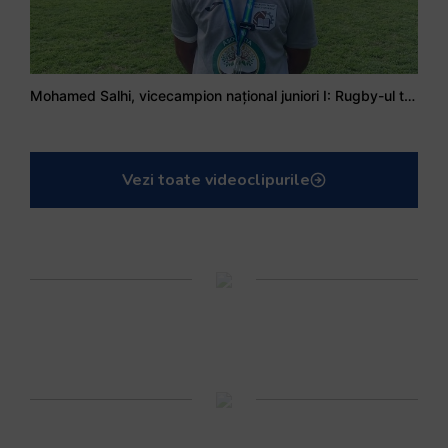
Mohamed Salhi, vicecampion național juniori I: Rugby-ul te învață să accepți și înfrângerile
Vezi toate videoclipurile