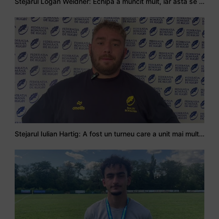
Stejarul Logan Weidner: Echipa a muncit mult, iar asta se va vedea în meciurile de la Nations Cup
Stejarul Iulian Hartig: A fost un turneu care a unit mai mult echipa