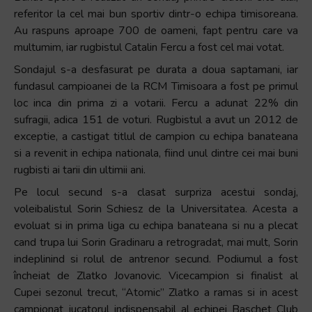
referitor la cel mai bun sportiv dintr-o echipa timisoreana.
Au raspuns aproape 700 de oameni, fapt pentru care va
multumim, iar rugbistul Catalin Fercu a fost cel mai votat.
Sondajul s-a desfasurat pe durata a doua saptamani, iar
fundasul campioanei de la RCM Timisoara a fost pe primul
loc inca din prima zi a votarii. Fercu a adunat 22% din
sufragii, adica 151 de voturi. Rugbistul a avut un 2012 de
exceptie, a castigat titlul de campion cu echipa banateana
si a revenit in echipa nationala, fiind unul dintre cei mai buni
rugbisti ai tarii din ultimii ani.
Pe locul secund s-a clasat surpriza acestui sondaj,
voleibalistul Sorin Schiesz de la Universitatea. Acesta a
evoluat si in prima liga cu echipa banateana si nu a plecat
cand trupa lui Sorin Gradinaru a retrogradat, mai mult, Sorin
indeplinind si rolul de antrenor secund. Podiumul a fost
încheiat de Zlatko Jovanovic. Vicecampion si finalist al
Cupei sezonul trecut, “Atomic” Zlatko a ramas si in acest
campionat jucatorul indispensabil al echipei Baschet Club