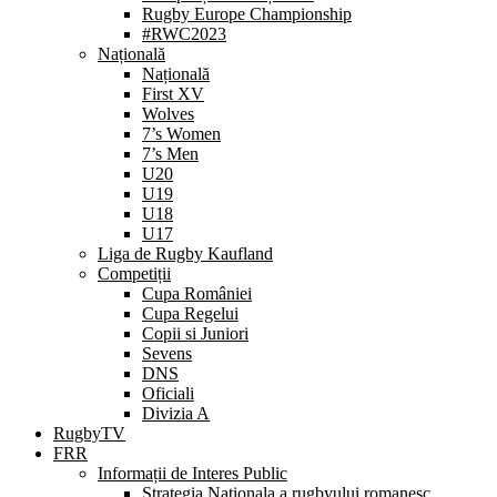
Rugby Europe Championship
#RWC2023
Națională
Națională
First XV
Wolves
7’s Women
7’s Men
U20
U19
U18
U17
Liga de Rugby Kaufland
Competiții
Cupa României
Cupa Regelui
Copii si Juniori
Sevens
DNS
Oficiali
Divizia A
RugbyTV
FRR
Informații de Interes Public
Strategia Nationala a rugbyului romanesc