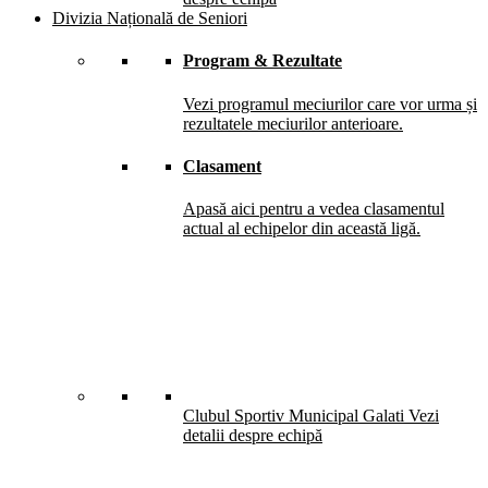
Divizia Națională de Seniori
Program & Rezultate
Vezi programul meciurilor care vor urma și
rezultatele meciurilor anterioare.
Clasament
Apasă aici pentru a vedea clasamentul
actual al echipelor din această ligă.
Clubul Sportiv Municipal Galati
Vezi
detalii despre echipă