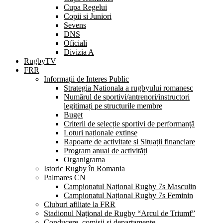
Cupa Regelui
Copii si Juniori
Sevens
DNS
Oficiali
Divizia A
RugbyTV
FRR
Informații de Interes Public
Strategia Nationala a rugbyului romanesc
Numărul de sportivi/antrenori/instructori
legitimați pe structurile membre
Buget
Criterii de selecție sportivi de performanță
Loturi naționale extinse
Rapoarte de activitate și Situații financiare
Program anual de activități
Organigrama
Istoric Rugby în Romania
Palmares CN
Campionatul Național Rugby 7s Masculin
Campionatul Național Rugby 7s Feminin
Cluburi afiliate la FRR
Stadionul Național de Rugby “Arcul de Triumf”
Conducere, comisii și departamente