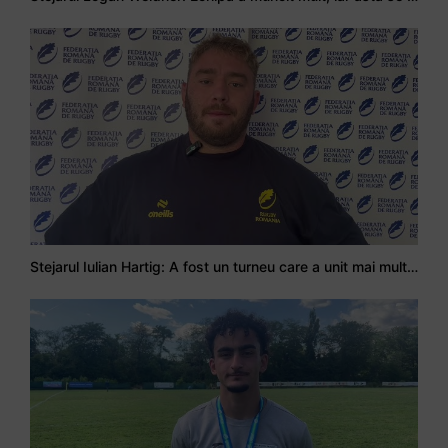
Stejarul Iulian Hartig: A fost un turneu care a unit mai mult echipa