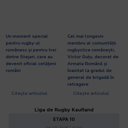
Un moment special
Cel mai longeviv
pentru rugby-ul
membru al comunității
românesc și pentru trei
rugbystice românești,
dintre Stejari, care au
Victor Guțu, decorat de
devenit oficial cetățeni
Armata Română și
români
înaintat la gradul de
general de brigadă în
retragere
Citește articolul
Citește articolul
Liga de Rugby Kaufland
ETAPA 10
08.08.2026 | 11:00