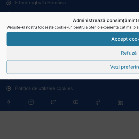
Istoric rugby în România
Cluburi afiliate la FRR
Administrează consimțăminte
Stadionul național de rugby
Website-ul nostru folosește cookie-uri pentru a oferi o experiență cât mai plă
Conducere, comisii și departamente
Accept cook
Info - Anunțuri
Refuză
Link-uri utile
Vezi preferin
Download
Politica de utilizare cookies