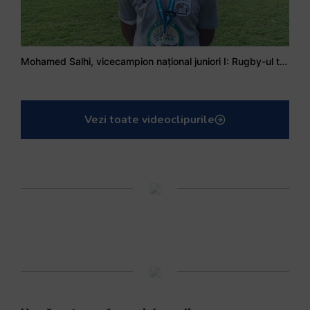
Mohamed Salhi, vicecampion național juniori I: Rugby-ul te învață să accepți și înfrângerile
Vezi toate videoclipurile