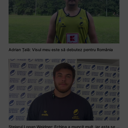
Adrian Țală: Visul meu este să debutez pentru România
Stejarul Logan Weidner: Echipa a muncit mult, iar asta se va vedea în meciurile de la Nations Cup