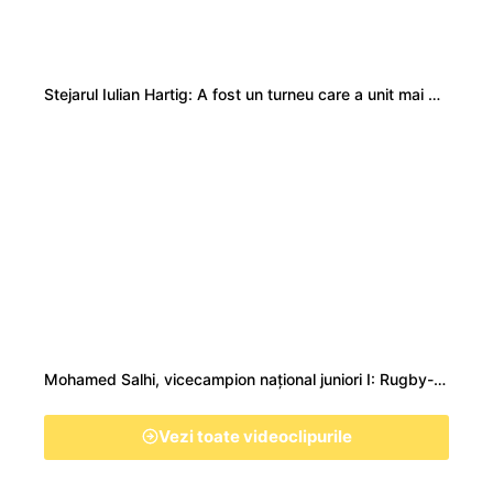
Stejarul Iulian Hartig: A fost un turneu care a unit mai mult echipa
Mohamed Salhi, vicecampion național juniori I: Rugby-ul te învață să accepți și înfrângerile
Vezi toate videoclipurile