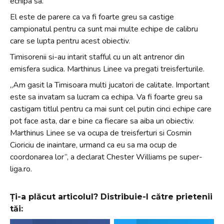
echipa sa.
El este de parere ca va fi foarte greu sa castige
campionatul pentru ca sunt mai multe echipe de calibru
care se lupta pentru acest obiectiv.
Timisorenii si-au intarit stafful cu un alt antrenor din
emisfera sudica. Marthinus Linee va pregati treisferturile.
„Am gasit la Timisoara multi jucatori de calitate. Important
este sa invatam sa lucram ca echipa. Va fi foarte greu sa
castigam titlul pentru ca mai sunt cel putin cinci echipe care
pot face asta, dar e bine ca fiecare sa aiba un obiectiv.
Marthinus Linee se va ocupa de treisferturi si Cosmin
Cioriciu de inaintare, urmand ca eu sa ma ocup de
coordonarea lor”, a declarat Chester Williams pe super-
liga.ro.
Ți-a plăcut articolul? Distribuie-l către prietenii
tăi: