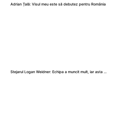
Adrian Țală: Visul meu este să debutez pentru România
Stejarul Logan Weidner: Echipa a muncit mult, iar asta se va vedea în meciurile de la Nations Cup