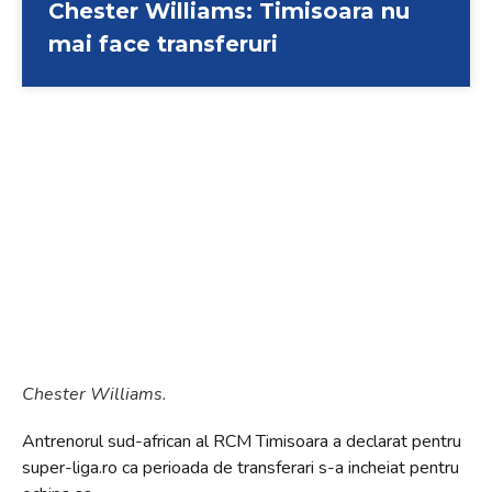
Chester Williams: Timisoara nu
+
mai face transferuri
/".
This
shortcut
activates
the
screen
reader
to
help
you
navigate
and
interact
with
Chester Williams.
the
Antrenorul sud-african al RCM Timisoara a declarat pentru
content.
super-liga.ro ca perioada de transferari s-a incheiat pentru