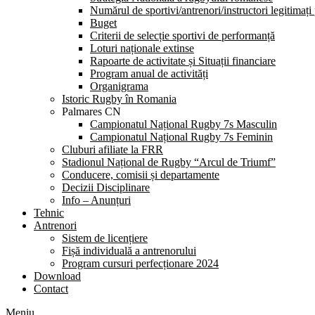
Numărul de sportivi/antrenori/instructori legitimați
Buget
Criterii de selecție sportivi de performanță
Loturi naționale extinse
Rapoarte de activitate și Situații financiare
Program anual de activități
Organigrama
Istoric Rugby în Romania
Palmares CN
Campionatul Național Rugby 7s Masculin
Campionatul Național Rugby 7s Feminin
Cluburi afiliate la FRR
Stadionul Național de Rugby “Arcul de Triumf”
Conducere, comisii și departamente
Decizii Disciplinare
Info – Anunțuri
Tehnic
Antrenori
Sistem de licențiere
Fișă individuală a antrenorului
Program cursuri perfecționare 2024
Download
Contact
Meniu