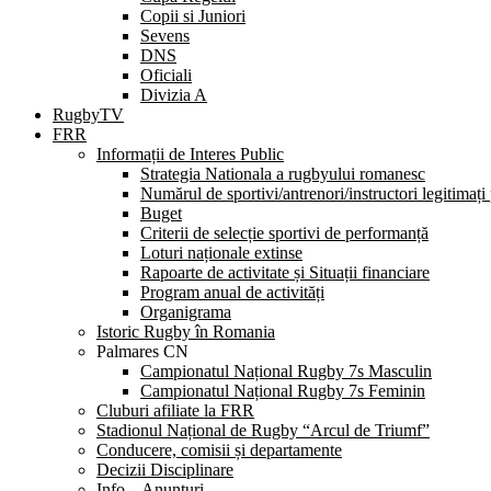
Copii si Juniori
Sevens
DNS
Oficiali
Divizia A
RugbyTV
FRR
Informații de Interes Public
Strategia Nationala a rugbyului romanesc
Numărul de sportivi/antrenori/instructori legitimați
Buget
Criterii de selecție sportivi de performanță
Loturi naționale extinse
Rapoarte de activitate și Situații financiare
Program anual de activități
Organigrama
Istoric Rugby în Romania
Palmares CN
Campionatul Național Rugby 7s Masculin
Campionatul Național Rugby 7s Feminin
Cluburi afiliate la FRR
Stadionul Național de Rugby “Arcul de Triumf”
Conducere, comisii și departamente
Decizii Disciplinare
Info – Anunțuri