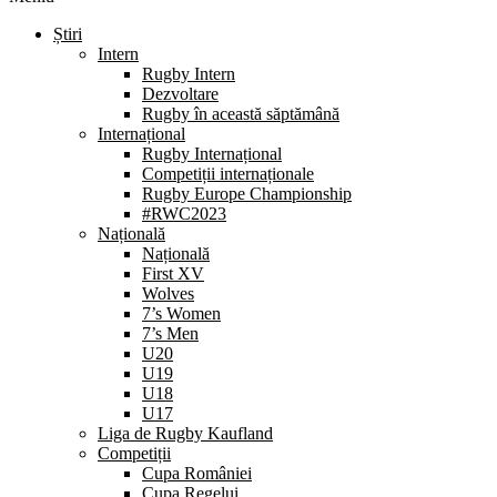
Știri
Intern
Rugby Intern
Dezvoltare
Rugby în această săptămână
Internațional
Rugby Internațional
Competiții internaționale
Rugby Europe Championship
#RWC2023
Națională
Națională
First XV
Wolves
7’s Women
7’s Men
U20
U19
U18
U17
Liga de Rugby Kaufland
Competiții
Cupa României
Cupa Regelui