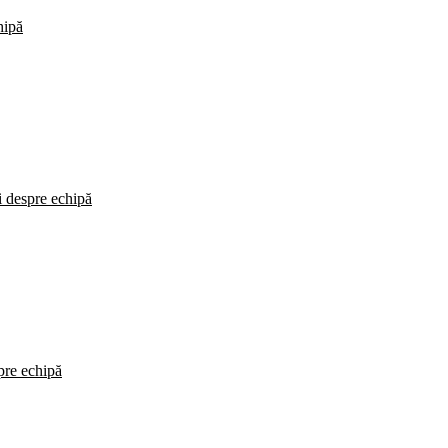
hipă
i despre echipă
spre echipă