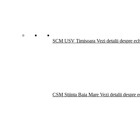
SCM USV Timisoara
Vezi detalii despre ec
CSM Stiinta Baia Mare
Vezi detalii despre 