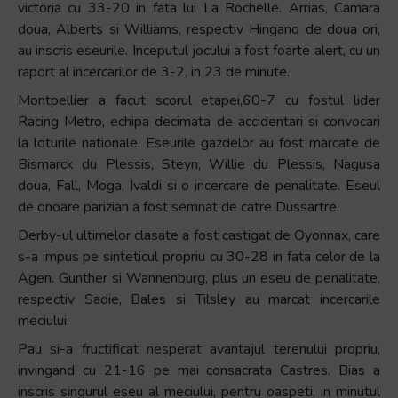
victoria cu 33-20 in fata lui La Rochelle. Arrias, Camara
doua, Alberts si Williams, respectiv Hingano de doua ori,
au inscris eseurile. Inceputul jocului a fost foarte alert, cu un
raport al incercarilor de 3-2, in 23 de minute.
Montpellier a facut scorul etapei,60-7 cu fostul lider
Racing Metro, echipa decimata de accidentari si convocari
la loturile nationale. Eseurile gazdelor au fost marcate de
Bismarck du Plessis, Steyn, Willie du Plessis, Nagusa
doua, Fall, Moga, Ivaldi si o incercare de penalitate. Eseul
de onoare parizian a fost semnat de catre Dussartre.
Derby-ul ultimelor clasate a fost castigat de Oyonnax, care
s-a impus pe sinteticul propriu cu 30-28 in fata celor de la
Agen. Gunther si Wannenburg, plus un eseu de penalitate,
respectiv Sadie, Bales si Tilsley au marcat incercarile
meciului.
Pau si-a fructificat nesperat avantajul terenului propriu,
invingand cu 21-16 pe mai consacrata Castres. Bias a
inscris singurul eseu al meciului, pentru oaspeti, in minutul