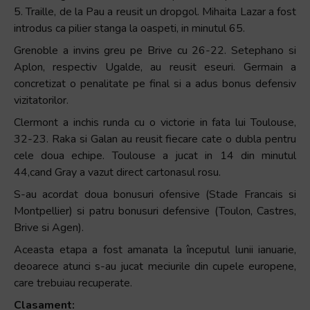
5. Traille, de la Pau a reusit un dropgol. Mihaita Lazar a fost
introdus ca pilier stanga la oaspeti, in minutul 65.
Grenoble a invins greu pe Brive cu 26-22. Setephano si
Aplon, respectiv Ugalde, au reusit eseuri. Germain a
concretizat o penalitate pe final si a adus bonus defensiv
vizitatorilor.
Clermont a inchis runda cu o victorie in fata lui Toulouse,
32-23. Raka si Galan au reusit fiecare cate o dubla pentru
cele doua echipe. Toulouse a jucat in 14 din minutul
44,cand Gray a vazut direct cartonasul rosu.
S-au acordat doua bonusuri ofensive (Stade Francais si
Montpellier) si patru bonusuri defensive (Toulon, Castres,
Brive si Agen).
Aceasta etapa a fost amanata la începutul lunii ianuarie,
deoarece atunci s-au jucat meciurile din cupele europene,
care trebuiau recuperate.
Clasament: