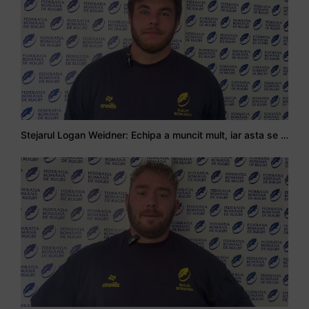
Stejarul Logan Weidner: Echipa a muncit mult, iar asta se va vedea în meciurile de la Nations Cup