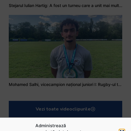
Stejarul Iulian Hartig: A fost un turneu care a unit mai mult echipa
Mohamed Salhi, vicecampion național juniori I: Rugby-ul te învață să accepți și înfrângerile
Vezi toate videoclipurile
Administrează