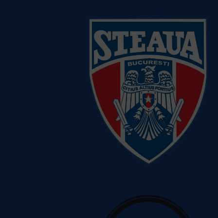
despre echipă
Clubul Sportiv al Armatei Steaua
Vezi detalii despre echipă