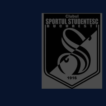
Rugby Club Barlad
Vezi detalii
despre echipă
Sportul Studentesc
Vezi detalii
despre echipă