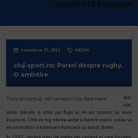
Juniori U15 București
Program & Rezultate
Clasament
noiembrie 22, 2011
MEDIA
cluj-sport.ro: Pareri despre rugby.
O amintire
Am
Tincu (in centru), intr-un meci Cluj-Baia Mare.
citit
zilele trecute o stire pe fuga si mi-am promis ca revin
asupra ei. Cititi va rog
stirea asta
si haideti inapoi, vreau sa
va povestesc o istorioara frumoasa cu acest domn.
In 1997, vecinul meu de palier din caminul in care locuiam,