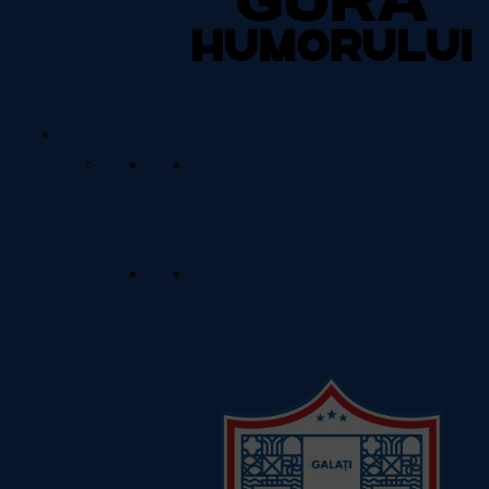
Rugby Club Gura Humorului
Vezi
detalii despre echipă
Divizia Națională de Seniori
Program & Rezultate
Vezi programul meciurilor care
vor urma și rezultatele
meciurilor anterioare.
Clasament
Apasă aici pentru a vedea
clasamentul actual al echipelor
din această ligă.