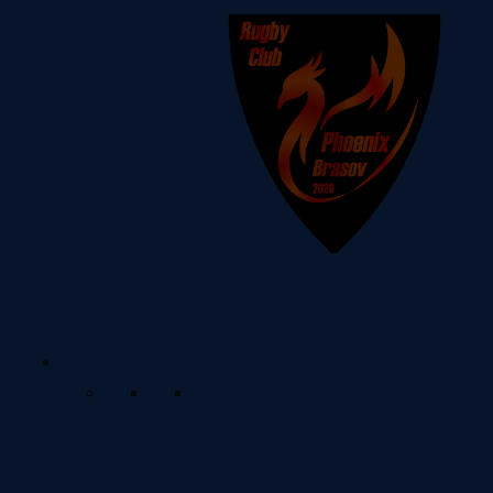
CSU Phoenix Brasov
Vezi detalii
despre echipă
Cupa României
Program & Rezultate
Vezi programul meciurilor care
vor urma și rezultatele
meciurilor anterioare.