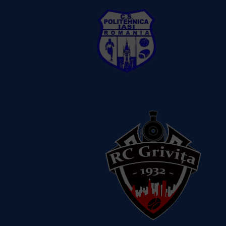
CS Politehnica Iasi
Vezi detalii
despre echipă