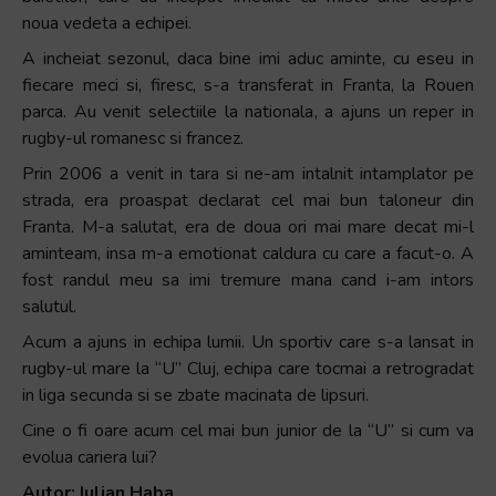
noua vedeta a echipei.
A incheiat sezonul, daca bine imi aduc aminte, cu eseu in
fiecare meci si, firesc, s-a transferat in Franta, la Rouen
parca. Au venit selectiile la nationala, a ajuns un reper in
rugby-ul romanesc si francez.
Prin 2006 a venit in tara si ne-am intalnit intamplator pe
strada, era proaspat declarat cel mai bun taloneur din
Franta. M-a salutat, era de doua ori mai mare decat mi-l
aminteam, insa m-a emotionat caldura cu care a facut-o. A
fost randul meu sa imi tremure mana cand i-am intors
salutul.
Acum a ajuns in echipa lumii. Un sportiv care s-a lansat in
rugby-ul mare la “U” Cluj, echipa care tocmai a retrogradat
in liga secunda si se zbate macinata de lipsuri.
Cine o fi oare acum cel mai bun junior de la “U” si cum va
evolua cariera lui?
Autor: Iulian Haba