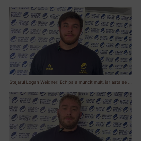
Stejarul Logan Weidner: Echipa a muncit mult, iar asta se va vedea în meciurile de la Nations Cup