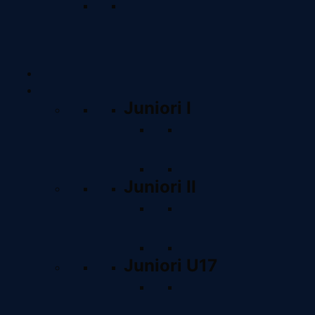
Clasament
Apasă aici pentru a vedea
clasamentul actual al echipelor
din această ligă.
Sevens
Juniori
Juniori I
Program &
Rezultate
Clasament
Juniori II
Program &
Rezultate
Clasament
Juniori U17
Program &
Rezultate