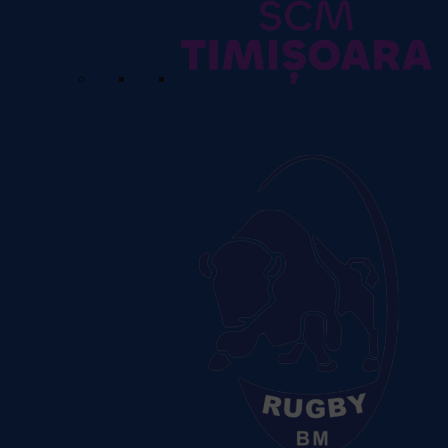
SCM USV Timisoara
Vezi detalii
despre echipă