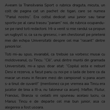
Aveam la Transilvania Sport o rubrica draguta, micuta, un
colt de pagina cat un pachet de tigari, care se numea
“Pariul nostru”. Era coltul dedicat unui junior sau tanar
sportiv pe al carui traseu “pariam” noi, de rubrica ocupandu-
se pe rand toti redactorii. Mi-a venit si mie randul sa propun
un rugbyst si, ca sa nu gresesc, i-am chestionat pe prietenii
mei din echipa Universitatii despre cel mai “rasarit” dintre
juniorii lor.
Toti mi-au spus, invariabil, ca trebuie sa vorbesc musai cu
moldoveanul, cu Tincu. “Cili”, unul dintre muntii din gramada
Universitatii, mi-a spus doar atat: “Copilul asta e nebun!
Desi e rezerva, a facut pariu cu noi pe o lada de bere ca da
macar un eseu in fiecare meci din campionat si pana acum
s-a tinut de cuvant!” (mentionez ca pe vremea aia Tincu era
jucator de linia a III-a, nu taloneur ca acum). Maftei, Flutur,
Franciuc, Branza si ceilalti imi spuneau acelasi lucru, ca
Marius Tincu e de departe cel mai bun junior, asa ca
alegerea a fost usoara.