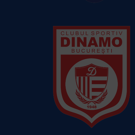
CSM Stiinta Baia Mare
Vezi
detalii despre echipă
CS Dinamo Bucuresti
Vezi detalii