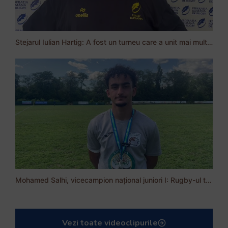
Stejarul Iulian Hartig: A fost un turneu care a unit mai mult echipa
Mohamed Salhi, vicecampion național juniori I: Rugby-ul te învață să accepți și înfrângerile
Vezi toate videoclipurile