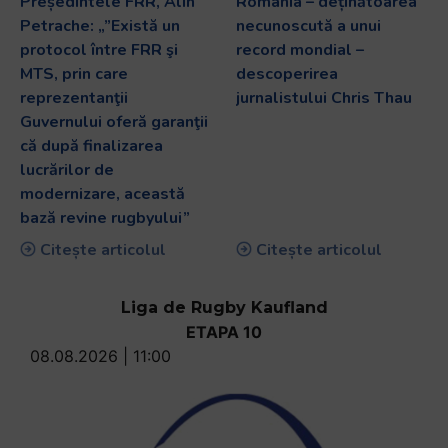
Președintele FRR, Alin
România – deținătoarea
Petrache: „”Există un
necunoscută a unui
protocol între FRR şi
record mondial –
MTS, prin care
descoperirea
reprezentanţii
jurnalistului Chris Thau
Guvernului oferă garanţii
că după finalizarea
lucrărilor de
modernizare, această
bază revine rugbyului”
Citește articolul
Citește articolul
Liga de Rugby Kaufland
ETAPA 10
08.08.2026 | 11:00