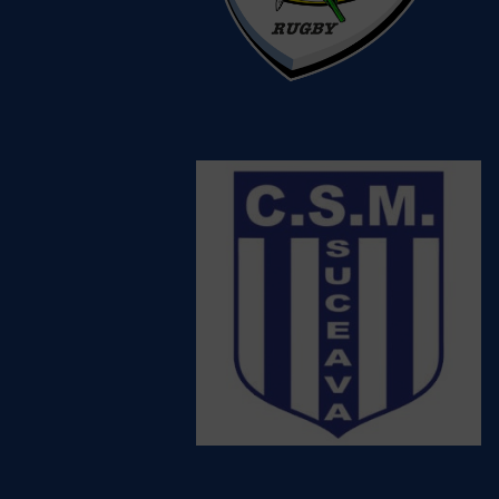
CS Stiinta Petrosani
Vezi detalii
despre echipă
CSM Suceava
Vezi detalii despre
echipă