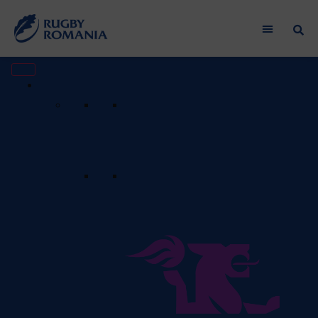
Liga de Rugby Kaufland
Program & Rezultate
Vezi programul meciurilor care
vor urma și rezultatele
meciurilor anterioare.
Clasament
Apasă aici pentru a vedea
clasamentul actual al echipelor
din această ligă.