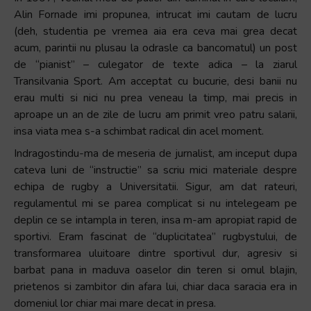
Alin Fornade imi propunea, intrucat imi cautam de lucru
(deh, studentia pe vremea aia era ceva mai grea decat
acum, parintii nu plusau la odrasle ca bancomatul) un post
de “pianist” – culegator de texte adica – la ziarul
Transilvania Sport. Am acceptat cu bucurie, desi banii nu
erau multi si nici nu prea veneau la timp, mai precis in
aproape un an de zile de lucru am primit vreo patru salarii,
insa viata mea s-a schimbat radical din acel moment.
Indragostindu-ma de meseria de jurnalist, am inceput dupa
cateva luni de “instructie” sa scriu mici materiale despre
echipa de rugby a Universitatii. Sigur, am dat rateuri,
regulamentul mi se parea complicat si nu intelegeam pe
deplin ce se intampla in teren, insa m-am apropiat rapid de
sportivi. Eram fascinat de “duplicitatea” rugbystului, de
transformarea uluitoare dintre sportivul dur, agresiv si
barbat pana in maduva oaselor din teren si omul blajin,
prietenos si zambitor din afara lui, chiar daca saracia era in
domeniul lor chiar mai mare decat in presa.