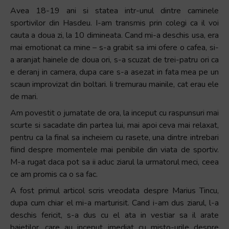
Avea 18-19 ani si statea intr-unul dintre caminele
sportivilor din Hasdeu. I-am transmis prin colegi ca il voi
cauta a doua zi, la 10 dimineata. Cand mi-a deschis usa, era
mai emotionat ca mine – s-a grabit sa imi ofere o cafea, si-
a aranjat hainele de doua ori, s-a scuzat de trei-patru ori ca
e deranj in camera, dupa care s-a asezat in fata mea pe un
scaun improvizat din boltari. Ii tremurau mainile, cat erau ele
de mari.
Am povestit o jumatate de ora, la inceput cu raspunsuri mai
scurte si sacadate din partea lui, mai apoi ceva mai relaxat,
pentru ca la final sa incheiem cu rasete, una dintre intrebari
fiind despre momentele mai penibile din viata de sportiv.
M-a rugat daca pot sa ii aduc ziarul la urmatorul meci, ceea
ce am promis ca o sa fac.
A fost primul articol scris vreodata despre Marius Tincu,
dupa cum chiar el mi-a marturisit. Cand i-am dus ziarul, l-a
deschis fericit, s-a dus cu el ata in vestiar sa il arate
baietilor, care au inceput imediat cu misto-urile despre