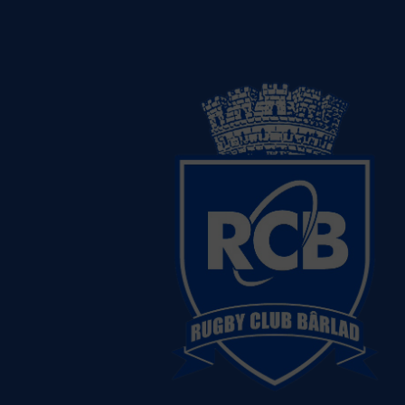
RC Grivita Bucuresti
Vezi detalii
despre echipă