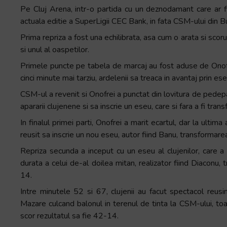
Pe Cluj Arena, intr-o partida cu un deznodamant care ar fi 
+
actuala editie a SuperLigii CEC Bank, in fata CSM-ului din B
/".
This
Prima repriza a fost una echilibrata, asa cum o arata si scor
shortcut
si unul al oaspetilor.
activates
Primele puncte pe tabela de marcaj au fost aduse de Onofr
the
cinci minute mai tarziu, ardelenii sa treaca in avantaj prin es
screen
CSM-ul a revenit si Onofrei a punctat din lovitura de pedepa
reader
apararii clujenene si sa inscrie un eseu, care si fara a fi tr
to
help
In finalul primei parti, Onofrei a marit ecartul, dar la ultim
you
reusit sa inscrie un nou eseu, autor fiind Banu, transformarea
navigate
Repriza secunda a inceput cu un eseu al clujenilor, care a
and
durata a celui de-al doilea mitan, realizator fiind Diaconu,
interact
14.
with
Intre minutele 52 si 67, clujenii au facut spectacol reusin
the
Mazare culcand balonul in terenul de tinta la CSM-ului, toa
content.
scor rezultatul sa fie 42-14.