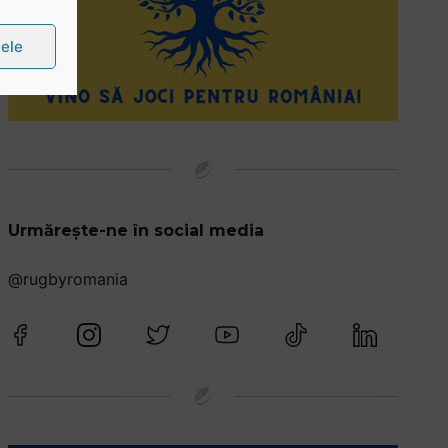
țele
Urmărește-ne în social media
@rugbyromania