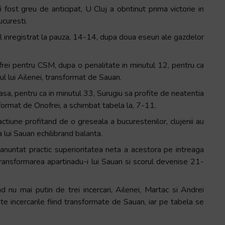
fost greu de anticipat, U Cluj a obntinut prima victorie in
ucuresti.
ul inregistrat la pauza, 14-14, dupa doua eseuri ale gazdelor
ei pentru CSM, dupa o penalitate in minutul 12, pentru ca
eul lui Ailenei, transformat de Sauan.
sa, pentru ca in minutul 33, Surugiu sa profite de neatentia
ansformat de Onofrei, a schimbat tabela la, 7-11.
a actiune profitand de o greseala a bucurestenilor, clujenii au
 lui Sauan echilibrand balanta.
 anuntat practic superioritatea neta a acestora pe intreaga
 transformarea apartinadu-i lui Sauan si scorul devenise 21-
d nu mai putin de trei incercari, Ailenei, Martac si Andrei
te incercarile fiind transformate de Sauan, iar pe tabela se