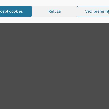
cept cookies
Refuză
Vezi preferin