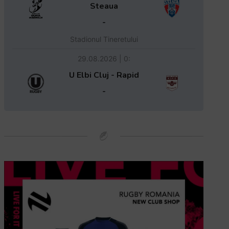
Steaua
-
Stadionul Tineretului
29.08.2026 | 0:
U Elbi Cluj - Rapid
-