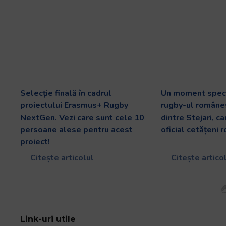
Selecție finală în cadrul
Un moment speci
proiectului Erasmus+ Rugby
rugby-ul românes
NextGen. Vezi care sunt cele 10
dintre Stejari, c
persoane alese pentru acest
oficial cetățeni 
proiect!
Citește articolul
Citește artico
Link-uri utile