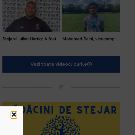
Stejarul Iulian Hartig: A fost un turneu care a unit mai mult echipa
Mohamed Salhi, vicecampion național juniori I: Rugby-ul te învață să accepți și înfrângerile
Vezi toate videoclipurile