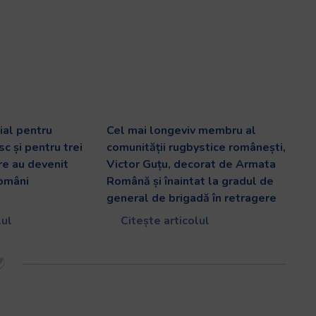
al pentru
Cel mai longeviv membru al
c și pentru trei
comunității rugbystice românești,
are au devenit
Victor Guțu, decorat de Armata
români
Română și înaintat la gradul de
general de brigadă în retragere
lul
Citește articolul