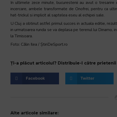
In ultimele zece minute, bucurestenii au avut o tresarire de
incercare, ambele transformate de Onofrei, pentru ca ultimu
hat-trickul si implicit al saptelea eseu al echipei sale.
U Cluj a obtinut astfel primul succes in actuala editie, rezult
in urmatoarea runda se va deplasa pe terenul lui Dinamo, in 
la Timisoara.
Foto: Călin Ilea / ȘtiriDeSport.ro
Ți-a plăcut articolul? Distribuie-l către prietenii 
Facebook
Twitter
Alte articole similare: