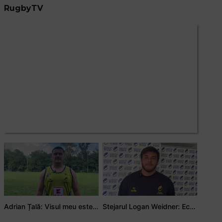
RugbyTV
Adrian Țală: Visul meu este să debutez pentru România
Stejarul Logan Weidner: Echipa a muncit mult, iar asta se va vedea în meciurile de la Nations Cup