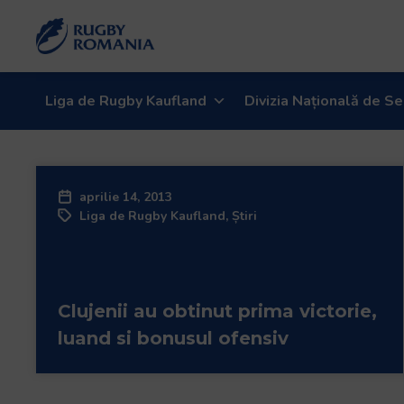
Welcome
to
All
in
One
Liga de Rugby Kaufland
Divizia Națională de Se
Accessibility
screen
reader.
To
aprilie 14, 2013
start
Liga de Rugby Kaufland
,
Știri
the
All
in
One
Clujenii au obtinut prima victorie,
Accessibility
screen
luand si bonusul ofensiv
reader,
press
"Ctrl