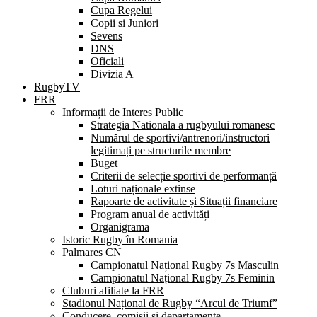
Cupa Regelui
Copii si Juniori
Sevens
DNS
Oficiali
Divizia A
RugbyTV
FRR
Informații de Interes Public
Strategia Nationala a rugbyului romanesc
Numărul de sportivi/antrenori/instructori
legitimați pe structurile membre
Buget
Criterii de selecție sportivi de performanță
Loturi naționale extinse
Rapoarte de activitate și Situații financiare
Program anual de activități
Organigrama
Istoric Rugby în Romania
Palmares CN
Campionatul Național Rugby 7s Masculin
Campionatul Național Rugby 7s Feminin
Cluburi afiliate la FRR
Stadionul Național de Rugby “Arcul de Triumf”
Conducere, comisii și departamente