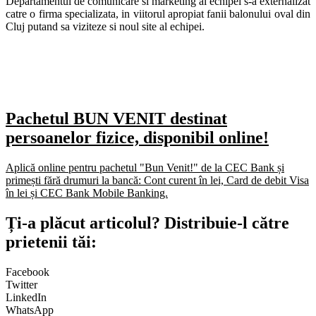
Departamentul de comunicare si marketing al echipei s-a externalizat
catre o firma specializata, in viitorul apropiat fanii balonului oval din
Cluj putand sa viziteze si noul site al echipei.
Pachetul BUN VENIT destinat
persoanelor fizice, disponibil online!
Aplică online pentru pachetul "Bun Venit!" de la CEC Bank și
primești fără drumuri la bancă: Cont curent în lei, Card de debit Visa
în lei și CEC Bank Mobile Banking.​
Ți-a plăcut articolul? Distribuie-l către
prietenii tăi:
Facebook
Twitter
LinkedIn
WhatsApp