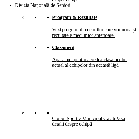
Divizia Națională de Seniori
Program & Rezultate
Vezi programul meciurilor care vor urma și
rezultatele meciurilor anterioare.
Clasament
Apasă aici pentru a vedea clasamentul
actual al echipelor din această ligă.
Clubul Sportiv Municipal Galati
Vezi
detalii despre echipă