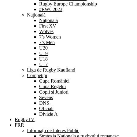
Rugby Europe Championship
#RWC2023
Națională
Națională
First XV
Wolves
7’s Women
7’s Men
U20
U19
U18
U17
Liga de Rugby Kaufland
Competiții
Cupa României
Cupa Regelui
Copii si Juniori
Sevens
DNS
Oficiali
Divizia A
RugbyTV
FRR
Informații de Interes Public
Strategia Nationala a rugbyului romanesc