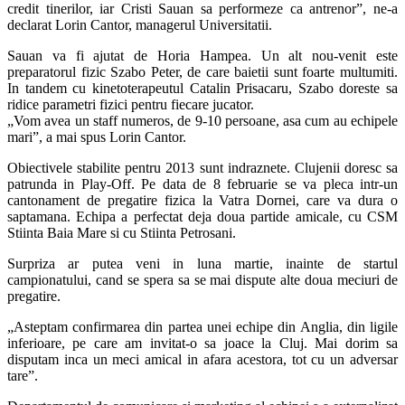
credit tinerilor, iar Cristi Sauan sa performeze ca antrenor”, ne-a
declarat Lorin Cantor, managerul Universitatii.
Sauan va fi ajutat de Horia Hampea. Un alt nou-venit este
preparatorul fizic Szabo Peter, de care baietii sunt foarte multumiti.
In tandem cu kinetoterapeutul Catalin Prisacaru, Szabo doreste sa
ridice parametri fizici pentru fiecare jucator.
„Vom avea un staff numeros, de 9-10 persoane, asa cum au echipele
mari”, a mai spus Lorin Cantor.
Obiectivele stabilite pentru 2013 sunt indraznete. Clujenii doresc sa
patrunda in Play-Off. Pe data de 8 februarie se va pleca intr-un
cantonament de pregatire fizica la Vatra Dornei, care va dura o
saptamana. Echipa a perfectat deja doua partide amicale, cu CSM
Stiinta Baia Mare si cu Stiinta Petrosani.
Surpriza ar putea veni in luna martie, inainte de startul
campionatului, cand se spera sa se mai dispute alte doua meciuri de
pregatire.
„Asteptam confirmarea din partea unei echipe din Anglia, din ligile
inferioare, pe care am invitat-o sa joace la Cluj. Mai dorim sa
disputam inca un meci amical in afara acestora, tot cu un adversar
tare”.