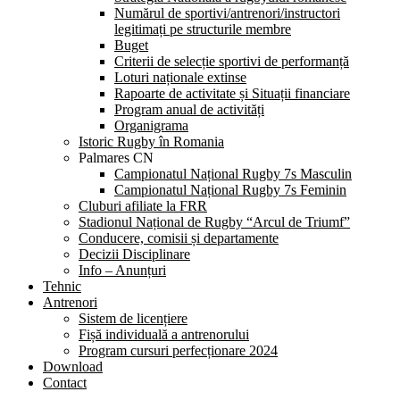
Numărul de sportivi/antrenori/instructori
legitimați pe structurile membre
Buget
Criterii de selecție sportivi de performanță
Loturi naționale extinse
Rapoarte de activitate și Situații financiare
Program anual de activități
Organigrama
Istoric Rugby în Romania
Palmares CN
Campionatul Național Rugby 7s Masculin
Campionatul Național Rugby 7s Feminin
Cluburi afiliate la FRR
Stadionul Național de Rugby “Arcul de Triumf”
Conducere, comisii și departamente
Decizii Disciplinare
Info – Anunțuri
Tehnic
Antrenori
Sistem de licențiere
Fișă individuală a antrenorului
Program cursuri perfecționare 2024
Download
Contact