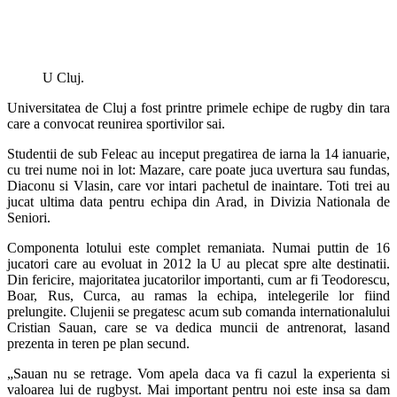
U Cluj.
Universitatea de Cluj a fost printre primele echipe de rugby din tara
care a convocat reunirea sportivilor sai.
Studentii de sub Feleac au inceput pregatirea de iarna la 14 ianuarie,
cu trei nume noi in lot: Mazare, care poate juca uvertura sau fundas,
Diaconu si Vlasin, care vor intari pachetul de inaintare. Toti trei au
jucat ultima data pentru echipa din Arad, in Divizia Nationala de
Seniori.
Componenta lotului este complet remaniata. Numai puttin de 16
jucatori care au evoluat in 2012 la U au plecat spre alte destinatii.
Din fericire, majoritatea jucatorilor importanti, cum ar fi Teodorescu,
Boar, Rus, Curca, au ramas la echipa, intelegerile lor fiind
prelungite. Clujenii se pregatesc acum sub comanda internationalului
Cristian Sauan, care se va dedica muncii de antrenorat, lasand
prezenta in teren pe plan secund.
„Sauan nu se retrage. Vom apela daca va fi cazul la experienta si
valoarea lui de rugbyst. Mai important pentru noi este insa sa dam