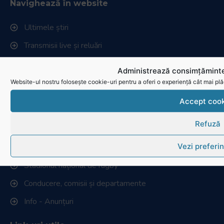
Navighează în website
Ultimele știri
Transmisii live și reluări
Contactează-ne
Administrează consimțăminte
Cum se joacă Rugby
Website-ul nostru folosește cookie-uri pentru a oferi o experiență cât mai plă
Accept cook
Federația Româna de Rugby
Refuză
Istoric rugby în România
Vezi preferin
Cluburi afiliate la FRR
Stadionul național de rugby
Conducere, comisii și departamente
Info - Anunțuri