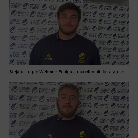
Stejarul Logan Weidner: Echipa a muncit mult, iar asta se va vedea în meciurile de la Nations Cup