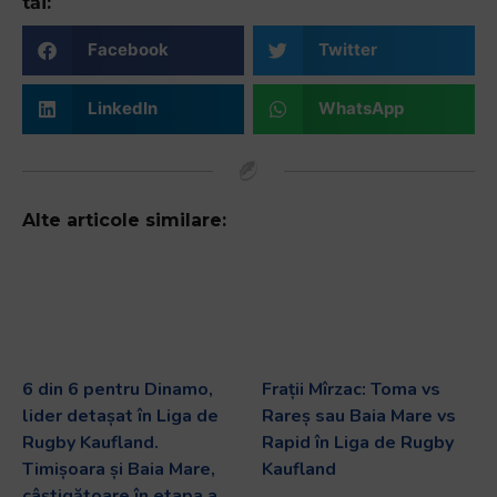
tăi:
Facebook
Twitter
LinkedIn
WhatsApp
Alte articole similare:
6 din 6 pentru Dinamo,
Frații Mîrzac: Toma vs
lider detașat în Liga de
Rareș sau Baia Mare vs
Rugby Kaufland.
Rapid în Liga de Rugby
Timișoara și Baia Mare,
Kaufland
câștigătoare în etapa a