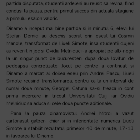
partida disputata, studentii ardeleni au reusit sa revina, fiind
condusi la pauza, pentru primul succes din actuala stagiune
a primului esalon valoric.
Dinamo a inceput mai bine partida si in minutul 6, elevii lui
Stefan Demici au deschis scorul prin eseul lui Cosmin
Manole, transformat de Liueli Simote, insa studentii clujeni
au revenit in joc si Ovidiu Melniciuc i-a apropiat pe alb-negri
la un singur punct de bucuresteni dupa doua lovituri de
pedeapsa concretizate. Jocul pe contre a continuat si
Dinamo a marcat al doilea eseu prin Andrei Pascu, Liueli
Simote reusind transformarea, pentru ca la un interval de
numai doua minute, Georgel Catuna sa-si treaca in cont
prima incercare in tricoul Universitatii Cluj, iar Ovidiu
Melniciuc sa aduca si cele doua puncte aditionale.
Pana la pauza dinamovistul Andrei Mitroi a vazut
cartonasul galben, chiar si in inferioritate numerica Liueli
Simote a stabilit rezultatul primelor 40 de minute, 17-13
in favoarea lui Dinamo.