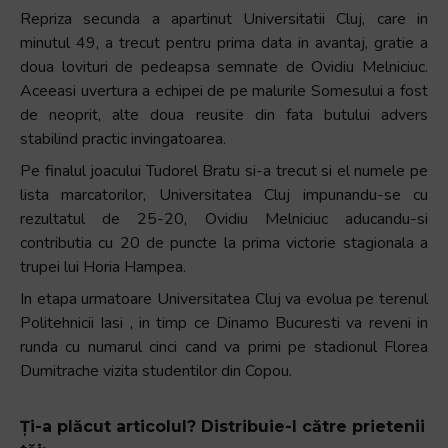
Repriza secunda a apartinut Universitatii Cluj, care in
minutul 49, a trecut pentru prima data in avantaj, gratie a
doua lovituri de pedeapsa semnate de Ovidiu Melniciuc.
Aceeasi uvertura a echipei de pe malurile Somesului a fost
de neoprit, alte doua reusite din fata butului advers
stabilind practic invingatoarea.
Pe finalul joacului Tudorel Bratu si-a trecut si el numele pe
lista marcatorilor, Universitatea Cluj impunandu-se cu
rezultatul de 25-20, Ovidiu Melniciuc aducandu-si
contributia cu 20 de puncte la prima victorie stagionala a
trupei lui Horia Hampea.
In etapa urmatoare Universitatea Cluj va evolua pe terenul
Politehnicii Iasi , in timp ce Dinamo Bucuresti va reveni in
runda cu numarul cinci cand va primi pe stadionul Florea
Dumitrache vizita studentilor din Copou.
Ți-a plăcut articolul? Distribuie-l către prietenii