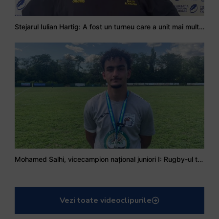
Stejarul Iulian Hartig: A fost un turneu care a unit mai mult echipa
Mohamed Salhi, vicecampion național juniori I: Rugby-ul te învață să accepți și înfrângerile
Vezi toate videoclipurile