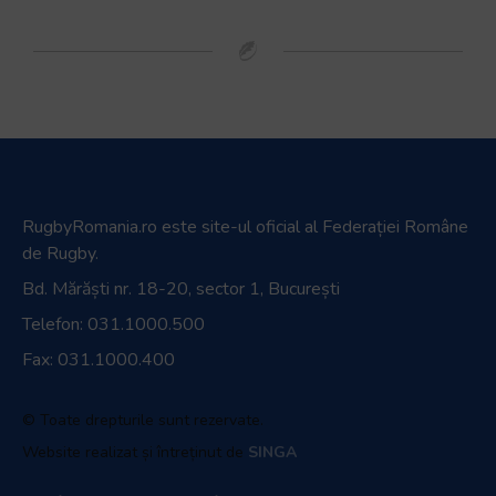
RugbyRomania.ro
este site-ul oficial al Federației Române
de Rugby.
Bd. Mărăști nr. 18-20, sector 1, București
Telefon:
031.1000.500
Fax: 031.1000.400
© Toate drepturile sunt rezervate.
Website realizat și întreținut de
SINGA