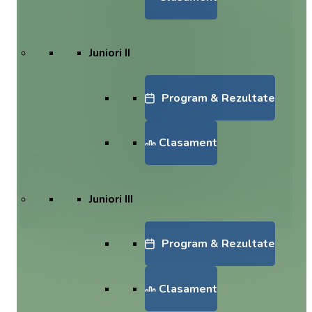
Baia Mare - Dinamo
-
Juniori II
Arena Zimbrilor
08.08.2026 | 11:00
Gura Humorului -
Program & Rezultate
Steaua
-
Clasament
Stadionul Tineretului
29.08.2026 | 0:
U Elbi Cluj - Rapid
Juniori III
-
Program & Rezultate
Clasament