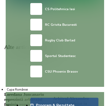
CS Politehnica Iasi
RC Grivita Bucuresti
Rugby Club Barlad
Alte articole similare:
Sportul Studentesc
CSU Phoenix Brasov
Cupa României
Loredana Juncanariu
Arbitrul Alexandru
reprezintă arbitrajul
Ionescu, delegat în
feminin românesc la un
Program & Rezultate