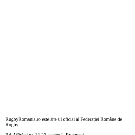
RugbyRomania.ro
este site-ul oficial al Federației Române de
Rugby.
Bd. Mărăști nr. 18-20, sector 1, București