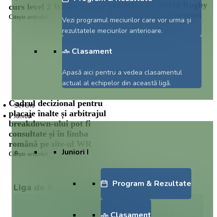
premieră de World Rugby
curs level 2 World Rugby
la un meci test de seniori
Citește articolul
Vezi programul meciurilor care vor urma și
Citește articolul
rezultatele meciurilor anterioare.
Clasament
Apasă aici pentru a vedea clasamentul
actual al echipelor din această ligă.
Cadrul decizional pentru
Sevens
placaje înalte și arbitrajul
Juniori
breakdown-ului pot fi
consultate și în limba
română pe site-ul WR
Juniori I
Citește articolul
Program & Rezultate
Liga de Rugby Kaufland
ETAPA 10
Clasament
08.08.2026 | 11:00