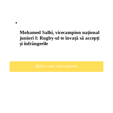
Mohamed Salhi, vicecampion național
juniori I: Rugby-ul te învață să accepți
și înfrângerile
Vezi toate videoclipurile