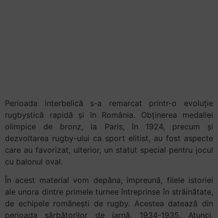
Perioada sărbătorilor
de iarnă în interbelic
era una a turneelor
în străinătate pentru
echipele românești
Perioada interbelică s-a remarcat printr-o evoluție
rugbystică rapidă și în România. Obținerea medaliei
olimpice de bronz, la Paris, în 1924, precum și
dezvoltarea rugby-ului ca sport elitist, au fost aspecte
care au favorizat, ulterior, un statut special pentru jocul
cu balonul oval.
În acest material vom depăna, împreună, filele istoriei
ale unora dintre primele turnee întreprinse în străinătate,
de echipele românești de rugby. Acestea datează din
perioada sărbătorilor de iarnă, 1934-1935. Atunci,