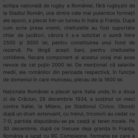
echipa națională de rugby a României, fără rugbyștii de
la Stadiul Român, una dintre cele mai puternice formații
ale epocii, a plecat într-un turneu în Italia și Franța. După
cum scrie presa vremii, cheltuielile au fost suportate
chiar de jucători, cărora li s-a solicitat o sumă între
2500 și 3000 lei, pentru constituirea unui fond de
rezervă. Pe lângă acești bani, pentru cheltuielile
cotidiene, fiecare component al acestui voiaj mai avea
nevoie de cel puțin 2000 lei. De menționat că salariile
medii, ale românilor din perioada respectivă, în funcție
de domeniul în care munceau, plecau de la 1600 lei.
Naționala României a plecat spre Italia unde, în a doua
zi de Crăciun, 26 decembrie 1934, a susținut un meci
contra Italiei, la Milano, pe Stadionul Civico. Obosiți
după un drum extenuant, cu trenul, tricolorii au cedat cu
7-0, partida disputându-se pe ceață și teren moale. Pe
30 decembrie, după ce trecuse deja granița în Franța,
România a jucat cu RC Compiegne, formație pe care a