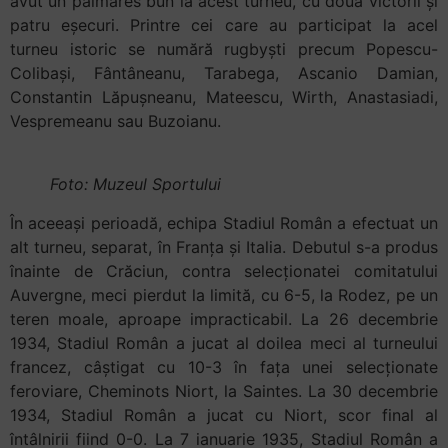
avut un palmares bun la acest turneu, cu două victorii și
patru eșecuri. Printre cei care au participat la acel
turneu istoric se numără rugbyști precum Popescu-
Colibași, Fântâneanu, Tarabega, Ascanio Damian,
Constantin Lăpușneanu, Mateescu, Wirth, Anastasiadi,
Vespremeanu sau Buzoianu.
Foto: Muzeul Sportului
În aceeași perioadă, echipa Stadiul Român a efectuat un
alt turneu, separat, în Franța și Italia. Debutul s-a produs
înainte de Crăciun, contra selecționatei comitatului
Auvergne, meci pierdut la limită, cu 6-5, la Rodez, pe un
teren moale, aproape impracticabil. La 26 decembrie
1934, Stadiul Român a jucat al doilea meci al turneului
francez, câștigat cu 10-3 în fața unei selecționate
feroviare, Cheminots Niort, la Saintes. La 30 decembrie
1934, Stadiul Român a jucat cu Niort, scor final al
întâlnirii fiind 0-0. La 7 ianuarie 1935, Stadiul Român a