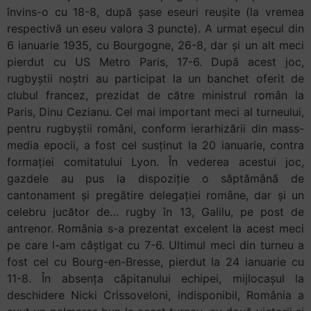
învins-o cu 18-8, după șase eseuri reușite (la vremea
respectivă un eseu valora 3 puncte). A urmat eșecul din
6 ianuarie 1935, cu Bourgogne, 26-8, dar și un alt meci
pierdut cu US Metro Paris, 17-6. După acest joc,
rugbyștii noștri au participat la un banchet oferit de
clubul francez, prezidat de către ministrul român la
Paris, Dinu Cezianu. Cel mai important meci al turneului,
pentru rugbyștii români, conform ierarhizării din mass-
media epocii, a fost cel susținut la 20 ianuarie, contra
formației comitatului Lyon. În vederea acestui joc,
gazdele au pus la dispoziție o săptămână de
cantonament și pregătire delegației române, dar și un
celebru jucător de… rugby în 13, Galilu, pe post de
antrenor. România s-a prezentat excelent la acest meci
pe care l-am câștigat cu 7-6. Ultimul meci din turneu a
fost cel cu Bourg-en-Bresse, pierdut la 24 ianuarie cu
11-8. În absența căpitanului echipei, mijlocașul la
deschidere Nicki Crissoveloni, indisponibil, România a