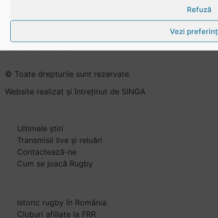
Refuză
Bd. Mărăști nr. 18-20, sector 1, București
Telefon:
031.1000.500
Vezi preferin
Fax: 031.1000.400
© Toate drepturile sunt rezervate.
Website realizat și întreținut de
SINGA
Navighează în website
Ultimele știri
Transmisii live și reluări
Contactează-ne
Cum se joacă Rugby
Federația Româna de Rugby
Istoric rugby în România
Cluburi afiliate la FRR