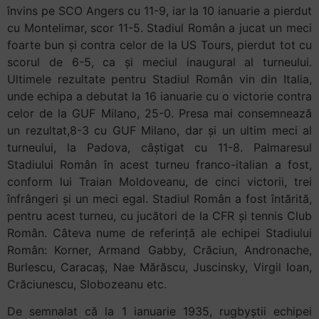
învins pe SCO Angers cu 11-9, iar la 10 ianuarie a pierdut
cu Montelimar, scor 11-5. Stadiul Român a jucat un meci
foarte bun și contra celor de la US Tours, pierdut tot cu
scorul de 6-5, ca și meciul inaugural al turneului.
Ultimele rezultate pentru Stadiul Român vin din Italia,
unde echipa a debutat la 16 ianuarie cu o victorie contra
celor de la GUF Milano, 25-0. Presa mai consemnează
un rezultat,8-3 cu GUF Milano, dar și un ultim meci al
turneului, la Padova, câștigat cu 11-8. Palmaresul
Stadiului Român în acest turneu franco-italian a fost,
conform lui Traian Moldoveanu, de cinci victorii, trei
înfrângeri și un meci egal. Stadiul Român a fost întărită,
pentru acest turneu, cu jucători de la CFR și tennis Club
Român. Câteva nume de referință ale echipei Stadiului
Român: Korner, Armand Gabby, Crăciun, Andronache,
Burlescu, Caracaș, Nae Mărăscu, Juscinsky, Virgil Ioan,
Crăciunescu, Slobozeanu etc.
De semnalat că la 1 ianuarie 1935, rugbyștii echipei