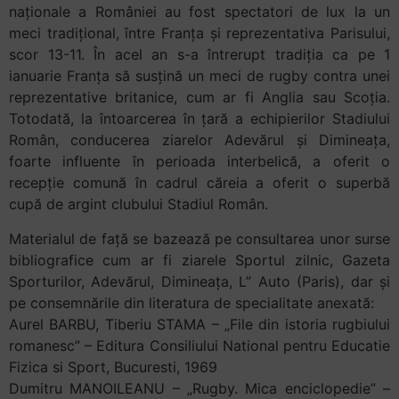
naționale a României au fost spectatori de lux la un
meci tradițional, între Franța și reprezentativa Parisului,
scor 13-11. În acel an s-a întrerupt tradiția ca pe 1
ianuarie Franța să susțină un meci de rugby contra unei
reprezentative britanice, cum ar fi Anglia sau Scoția.
Totodată, la întoarcerea în țară a echipierilor Stadiului
Român, conducerea ziarelor Adevărul și Dimineața,
foarte influente în perioada interbelică, a oferit o
recepție comună în cadrul căreia a oferit o superbă
cupă de argint clubului Stadiul Român.
Materialul de față se bazează pe consultarea unor surse
bibliografice cum ar fi ziarele Sportul zilnic, Gazeta
Sporturilor, Adevărul, Dimineața, L” Auto (Paris), dar și
pe consemnările din literatura de specialitate anexată:
Aurel BARBU, Tiberiu STAMA – „File din istoria rugbiului
romanesc” – Editura Consiliului National pentru Educatie
Fizica si Sport, Bucuresti, 1969
Dumitru MANOILEANU – „Rugby. Mica enciclopedie” –