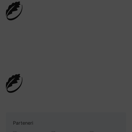
Vreau să joc rugby
Parteneri