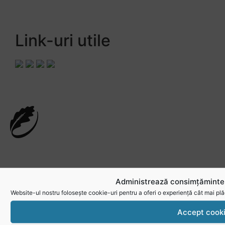
Link-uri utile
Administrează consimțămintel
Website-ul nostru folosește cookie-uri pentru a oferi o experiență cât mai plă
RugbyRomania.ro
este site-ul oficial al Federației
Accept cook
Române de Rugby.