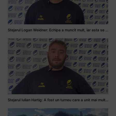
Stejarul Logan Weidner: Echipa a muncit mult, iar asta se va vedea în meciurile de la Nations Cup
Stejarul Iulian Hartig: A fost un turneu care a unit mai mult echipa