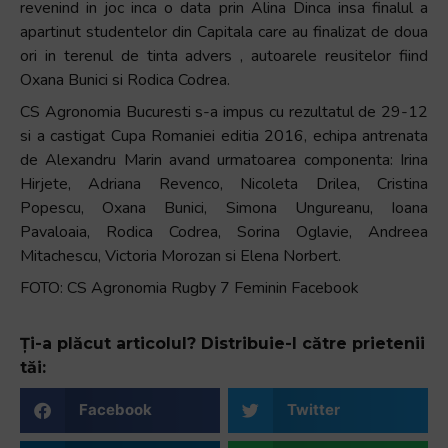
revenind in joc inca o data prin Alina Dinca insa finalul a
apartinut studentelor din Capitala care au finalizat de doua
ori in terenul de tinta advers , autoarele reusitelor fiind
Oxana Bunici si Rodica Codrea.
CS Agronomia Bucuresti s-a impus cu rezultatul de 29-12
si a castigat Cupa Romaniei editia 2016, echipa antrenata
de Alexandru Marin avand urmatoarea componenta: Irina
Hirjete, Adriana Revenco, Nicoleta Drilea, Cristina
Popescu, Oxana Bunici, Simona Ungureanu, Ioana
Pavaloaia, Rodica Codrea, Sorina Oglavie, Andreea
Mitachescu, Victoria Morozan si Elena Norbert.
FOTO: CS Agronomia Rugby 7 Feminin Facebook
Ți-a plăcut articolul? Distribuie-l către prietenii
tăi:
Facebook
Twitter