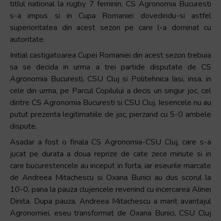
titlul national la rugby 7 feminin, CS Agronomia Bucuresti
s-a impus si in Cupa Romaniei dovedindu-si astfel
superioritatea din acest sezon pe care l-a dominat cu
autoritate.
Initial castigatoarea Cupei Romaniei din acest sezon trebuia
sa se decida in urma a trei partide disputate de CS
Agronomia Bucuresti, CSU Cluj si Politehnica Iasi, insa, in
cele din urma, pe Parcul Copilului a decis un singur joc, cel
dintre CS Agronomia Bucuresti si CSU Cluj. Iesencele nu au
putut prezenta legitimatiile de joc, pierzand cu 5-0 ambele
dispute.
Asadar a fost o finala CS Agronomia-CSU Cluj, care s-a
jucat pe durata a doua reprize de cate zece minute si in
care bucurestencele au inceput in forta, iar eseurile marcate
de Andreea Mitachescu si Oxana Bunici au dus scorul la
10-0, pana la pauza clujencele revenind cu incercarea Alinei
Dinita. Dupa pauza, Andreea Mitachescu a marit avantajul
Agronomiei, eseu transformat de Oxana Bunici, CSU Cluj