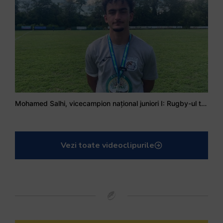
Mohamed Salhi, vicecampion național juniori I: Rugby-ul te învață să accepți și înfrângerile
Vezi toate videoclipurile