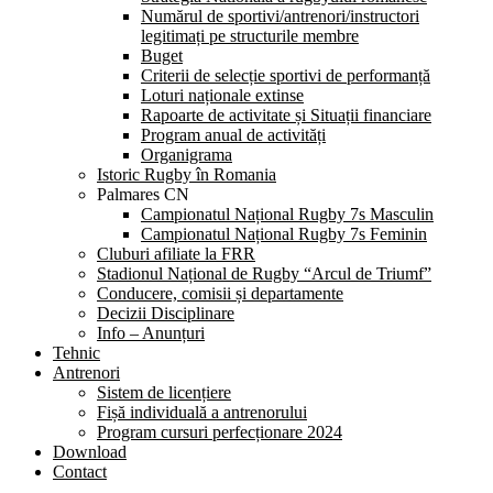
Numărul de sportivi/antrenori/instructori
legitimați pe structurile membre
Buget
Criterii de selecție sportivi de performanță
Loturi naționale extinse
Rapoarte de activitate și Situații financiare
Program anual de activități
Organigrama
Istoric Rugby în Romania
Palmares CN
Campionatul Național Rugby 7s Masculin
Campionatul Național Rugby 7s Feminin
Cluburi afiliate la FRR
Stadionul Național de Rugby “Arcul de Triumf”
Conducere, comisii și departamente
Decizii Disciplinare
Info – Anunțuri
Tehnic
Antrenori
Sistem de licențiere
Fișă individuală a antrenorului
Program cursuri perfecționare 2024
Download
Contact