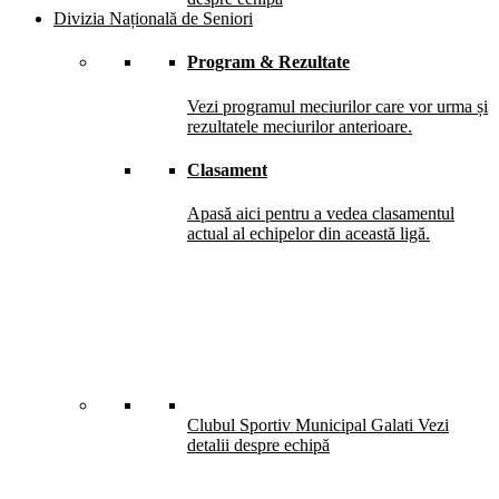
Divizia Națională de Seniori
Program & Rezultate
Vezi programul meciurilor care vor urma și
rezultatele meciurilor anterioare.
Clasament
Apasă aici pentru a vedea clasamentul
actual al echipelor din această ligă.
Clubul Sportiv Municipal Galati
Vezi
detalii despre echipă