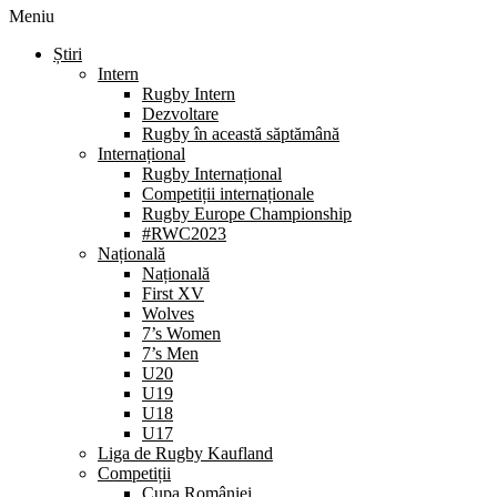
Meniu
Știri
Intern
Rugby Intern
Dezvoltare
Rugby în această săptămână
Internațional
Rugby Internațional
Competiții internaționale
Rugby Europe Championship
#RWC2023
Națională
Națională
First XV
Wolves
7’s Women
7’s Men
U20
U19
U18
U17
Liga de Rugby Kaufland
Competiții
Cupa României