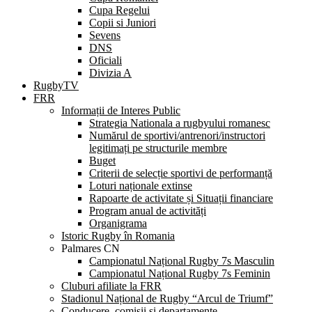
Cupa Regelui
Copii si Juniori
Sevens
DNS
Oficiali
Divizia A
RugbyTV
FRR
Informații de Interes Public
Strategia Nationala a rugbyului romanesc
Numărul de sportivi/antrenori/instructori
legitimați pe structurile membre
Buget
Criterii de selecție sportivi de performanță
Loturi naționale extinse
Rapoarte de activitate și Situații financiare
Program anual de activități
Organigrama
Istoric Rugby în Romania
Palmares CN
Campionatul Național Rugby 7s Masculin
Campionatul Național Rugby 7s Feminin
Cluburi afiliate la FRR
Stadionul Național de Rugby “Arcul de Triumf”
Conducere, comisii și departamente