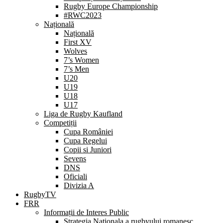
Rugby Europe Championship
#RWC2023
Națională
Națională
First XV
Wolves
7’s Women
7’s Men
U20
U19
U18
U17
Liga de Rugby Kaufland
Competiții
Cupa României
Cupa Regelui
Copii si Juniori
Sevens
DNS
Oficiali
Divizia A
RugbyTV
FRR
Informații de Interes Public
Strategia Nationala a rugbyului romanesc