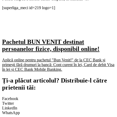
[superliga_meci id=219 logo=1]
Pachetul BUN VENIT destinat
persoanelor fizice, disponibil online!
Aplică online pentru pachetul "Bun Venit!" de la CEC Bank și
primești fără drumuri la bancă: Cont curent în lei, Card de debit Visa
în lei și CEC Bank Mobile Banking.​
Ți-a plăcut articolul? Distribuie-l către
prietenii tăi:
Facebook
Twitter
LinkedIn
WhatsApp