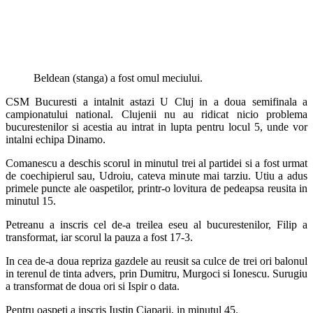
Beldean (stanga) a fost omul meciului.
CSM Bucuresti a intalnit astazi U Cluj in a doua semifinala a
campionatului national. Clujenii nu au ridicat nicio problema
bucurestenilor si acestia au intrat in lupta pentru locul 5, unde vor
intalni echipa Dinamo.
Comanescu a deschis scorul in minutul trei al partidei si a fost urmat
de coechipierul sau, Udroiu, cateva minute mai tarziu. Utiu a adus
primele puncte ale oaspetilor, printr-o lovitura de pedeapsa reusita in
minutul 15.
Petreanu a inscris cel de-a treilea eseu al bucurestenilor, Filip a
transformat, iar scorul la pauza a fost 17-3.
In cea de-a doua repriza gazdele au reusit sa culce de trei ori balonul
in terenul de tinta advers, prin Dumitru, Murgoci si Ionescu. Surugiu
a transformat de doua ori si Ispir o data.
Pentru oaspeti a inscris Iustin Ciaparii, in minutul 45.