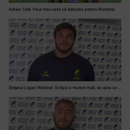
Adrian Țală: Visul meu este să debutez pentru România
Stejarul Logan Weidner: Echipa a muncit mult, iar asta se va vedea în meciurile de la Nations Cup