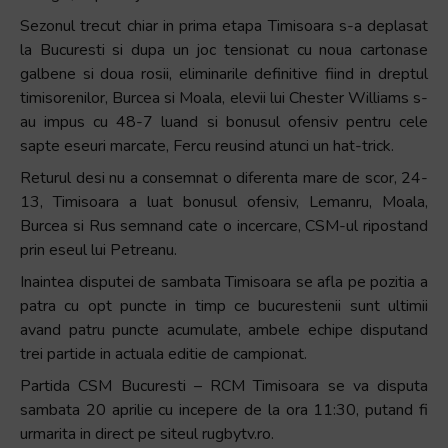
Sezonul trecut chiar in prima etapa Timisoara s-a deplasat
la Bucuresti si dupa un joc tensionat cu noua cartonase
galbene si doua rosii, eliminarile definitive fiind in dreptul
timisorenilor, Burcea si Moala, elevii lui Chester Williams s-
au impus cu 48-7 luand si bonusul ofensiv pentru cele
sapte eseuri marcate, Fercu reusind atunci un hat-trick.
Returul desi nu a consemnat o diferenta mare de scor, 24-
13, Timisoara a luat bonusul ofensiv, Lemanru, Moala,
Burcea si Rus semnand cate o incercare, CSM-ul ripostand
prin eseul lui Petreanu.
Inaintea disputei de sambata Timisoara se afla pe pozitia a
patra cu opt puncte in timp ce bucurestenii sunt ultimii
avand patru puncte acumulate, ambele echipe disputand
trei partide in actuala editie de campionat.
Partida CSM Bucuresti – RCM Timisoara se va disputa
sambata 20 aprilie cu incepere de la ora 11:30, putand fi
urmarita in direct pe siteul rugbytv.ro.