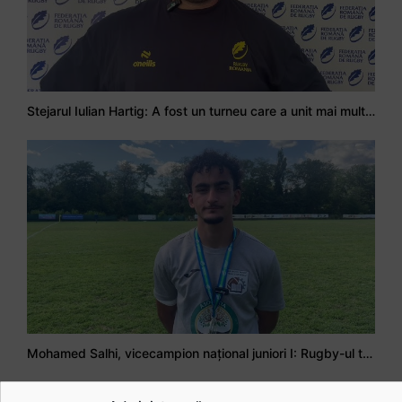
Stejarul Iulian Hartig: A fost un turneu care a unit mai mult echipa
Mohamed Salhi, vicecampion național juniori I: Rugby-ul te învață să accepți și înfrângerile