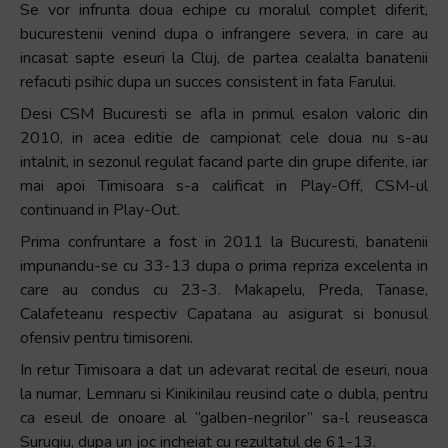
Se vor infrunta doua echipe cu moralul complet diferit,
+
bucurestenii venind dupa o infrangere severa, in care au
/".
incasat sapte eseuri la Cluj, de partea cealalta banatenii
This
refacuti psihic dupa un succes consistent in fata Farului.
shortcut
Desi CSM Bucuresti se afla in primul esalon valoric din
activates
2010, in acea editie de campionat cele doua nu s-au
the
intalnit, in sezonul regulat facand parte din grupe diferite, iar
screen
mai apoi Timisoara s-a calificat in Play-Off, CSM-ul
reader
continuand in Play-Out.
to
help
Prima confruntare a fost in 2011 la Bucuresti, banatenii
you
impunandu-se cu 33-13 dupa o prima repriza excelenta in
navigate
care au condus cu 23-3. Makapelu, Preda, Tanase,
and
Calafeteanu respectiv Capatana au asigurat si bonusul
interact
ofensiv pentru timisoreni.
with
In retur Timisoara a dat un adevarat recital de eseuri, noua
the
la numar, Lemnaru si Kinikinilau reusind cate o dubla, pentru
content.
ca eseul de onoare al “galben-negrilor” sa-l reuseasca
Surugiu, dupa un joc incheiat cu rezultatul de 61-13.