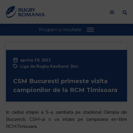
Welcome
to
All
in
One
Accessibility
screen
reader.
aprilie 19, 2013
To
Liga de Rugby Kaufland
,
Știri
start
the
CSM Bucuresti primeste vizita
All
in
campionilor de la RCM Timisoara
One
Accessibility
screen
In cadrul etapei a 5-a, sambata pe stadionul Olimpia din
reader,
Bucuresti, CSM-ul o va intalni pe campioana en-titre
press
RCM.Timisoara.
"Ctrl