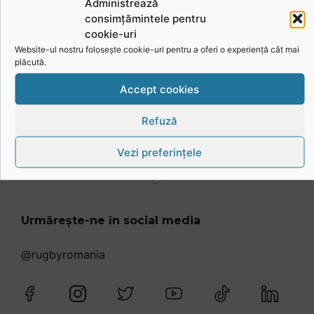
Administrează
consimțămintele pentru
Vezi toate videoclipurile
cookie-uri
Website-ul nostru folosește cookie-uri pentru a oferi o experiență cât mai
plăcută.
Accept cookies
Refuză
Vezi preferințele
Urmărește-ne în social media
@rugbyromania