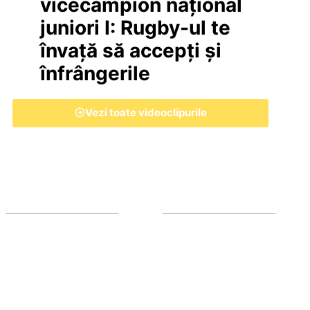
vicecampion național
juniori I: Rugby-ul te
învață să accepți și
înfrângerile
Vezi toate videoclipurile