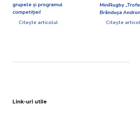
grupele și programul
MiniRugby „Trofe
competiției!
Brândușa Andron
Citește articolul
Citește artico
Link-uri utile