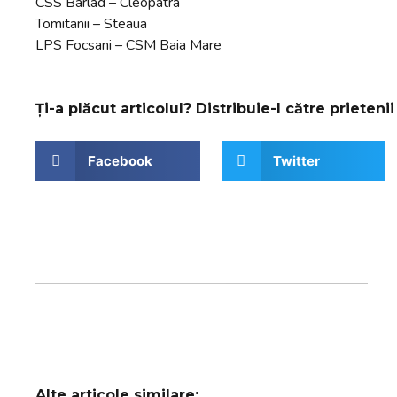
CSS Barlad – Cleopatra
Tomitanii – Steaua
LPS Focsani – CSM Baia Mare
Ți-a plăcut articolul? Distribuie-l către prietenii 
Facebook
Twitter
Alte articole similare: