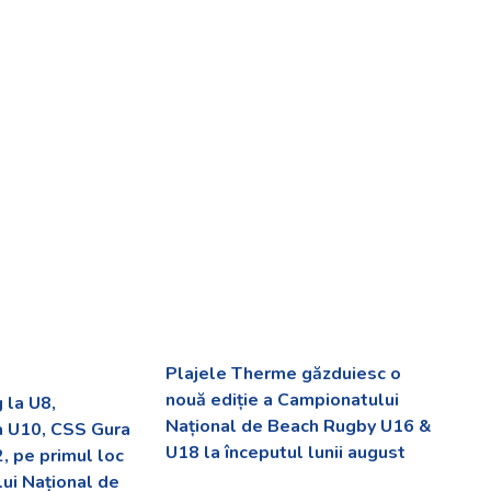
Plajele Therme găzduiesc o
nouă ediție a Campionatului
 la U8,
Național de Beach Rugby U16 &
a U10, CSS Gura
U18 la începutul lunii august
, pe primul loc
lui Național de