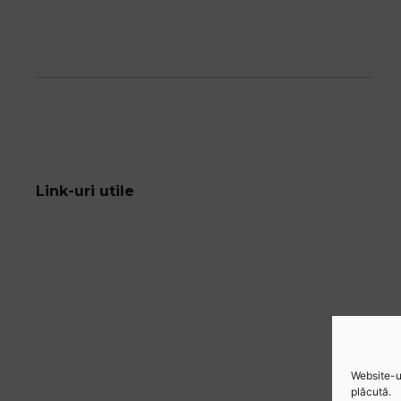
Link-uri utile
Website-ul
plăcută.