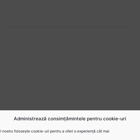
Administrează consimțămintele pentru cookie-uri
 nostru folosește cookie-uri pentru a oferi o experiență cât mai