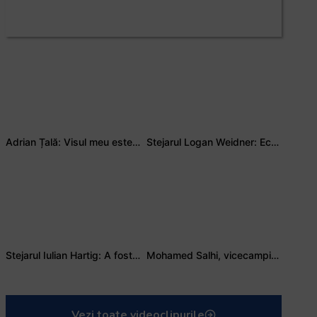
Adrian Țală: Visul meu este să debutez pentru România
Stejarul Logan Weidner: Echipa a muncit mult, iar asta se va vedea în meciurile de la Nations Cup
Stejarul Iulian Hartig: A fost un turneu care a unit mai mult echipa
Mohamed Salhi, vicecampion național juniori I: Rugby-ul te învață să accepți și înfrângerile
Vezi toate videoclipurile