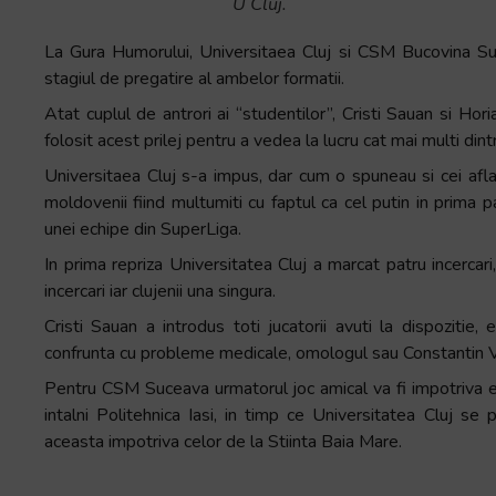
U Cluj.
La Gura Humorului, Universitaea Cluj si CSM Bucovina Suc
stagiul de pregatire al ambelor formatii.
Atat cuplul de antrori ai “studentilor”, Cristi Sauan si H
folosit acest prilej pentru a vedea la lucru cat mai multi din
Universitaea Cluj s-a impus, dar cum o spuneau si cei aflat
moldovenii fiind multumiti cu faptul ca cel putin in prima p
unei echipe din SuperLiga.
In prima repriza Universitatea Cluj a marcat patru incerca
incercari iar clujenii una singura.
Cristi Sauan a introdus toti jucatorii avuti la dispozitie
confrunta cu probleme medicale, omologul sau Constantin Vla
Pentru CSM Suceava urmatorul joc amical va fi impotriva ech
intalni Politehnica Iasi, in timp ce Universitatea Cluj 
aceasta impotriva celor de la Stiinta Baia Mare.