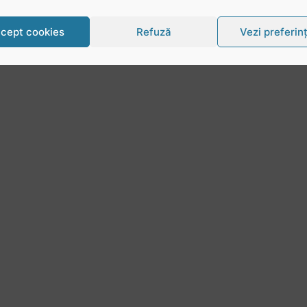
cept cookies
Refuză
Vezi preferin