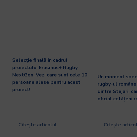
Selecție finală în cadrul
proiectului Erasmus+ Rugby
NextGen. Vezi care sunt cele 10
Un moment speci
persoane alese pentru acest
rugby-ul românes
proiect!
dintre Stejari, c
oficial cetățeni 
Citește articolul
Citește artico