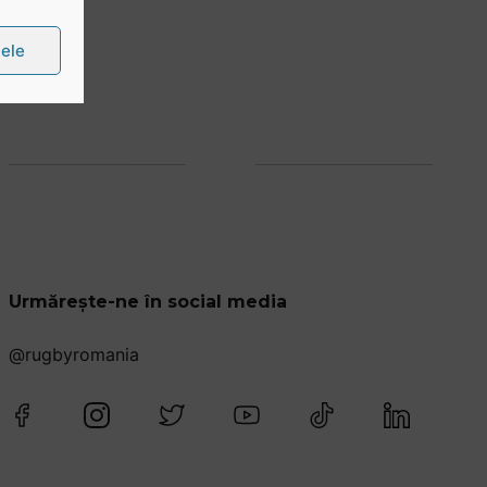
țele
Urmărește-ne în social media
@rugbyromania