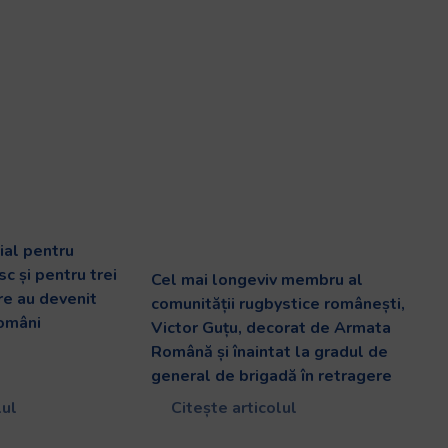
al pentru
c și pentru trei
Cel mai longeviv membru al
are au devenit
comunității rugbystice românești,
români
Victor Guțu, decorat de Armata
Română și înaintat la gradul de
general de brigadă în retragere
lul
Citește articolul