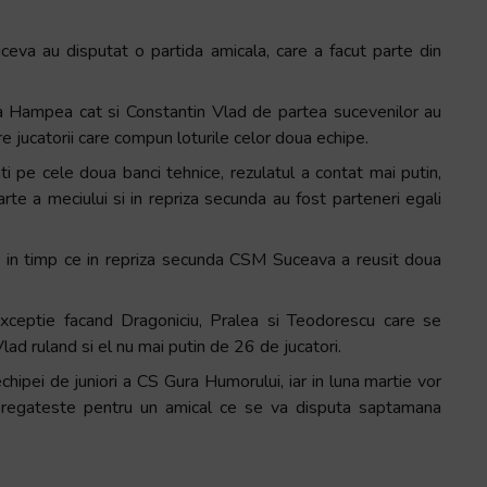
eva au disputat o partida amicala, care a facut parte din
oria Hampea cat si Constantin Vlad de partea sucevenilor au
tre jucatorii care compun loturile celor doua echipe.
i pe cele doua banci tehnice, rezulatul a contat mai putin,
arte a meciului si in repriza secunda au fost parteneri egali
ri, in timp ce in repriza secunda CSM Suceava a reusit doua
, exceptie facand Dragoniciu, Pralea si Teodorescu care se
d ruland si el nu mai putin de 26 de jucatori.
ipei de juniori a CS Gura Humorului, iar in luna martie vor
se pregateste pentru un amical ce se va disputa saptamana