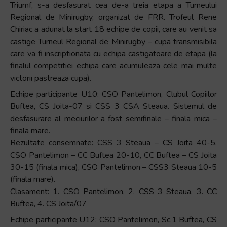
Triumf, s-a desfasurat cea de-a treia etapa a Turneului
+
Regional de Minirugby, organizat de FRR. Trofeul Rene
/".
Chiriac a adunat la start 18 echipe de copii, care au venit sa
This
castige Turneul Regional de Minirugby – cupa transmisibila
shortcut
care va fi inscriptionata cu echipa castigatoare de etapa (la
activates
finalul competitiei echipa care acumuleaza cele mai multe
the
victorii pastreaza cupa).
screen
Echipe participante U10: CSO Pantelimon, Clubul Copiilor
reader
Buftea, CS Joita-07 si CSS 3 CSA Steaua. Sistemul de
to
desfasurare al meciurilor a fost semifinale – finala mica –
help
finala mare.
you
Rezultate consemnate: CSS 3 Steaua – CS Joita 40-5,
navigate
CSO Pantelimon – CC Buftea 20-10, CC Buftea – CS Joita
and
30-15 (finala mica), CSO Pantelimon – CSS3 Steaua 10-5
interact
(finala mare).
with
Clasament: 1. CSO Pantelimon, 2. CSS 3 Steaua, 3. CC
the
Buftea, 4. CS Joita/07
content.
Echipe participante U12: CSO Pantelimon, Sc.1 Buftea, CS