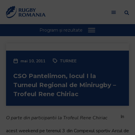
Welcome
to
All
in
One
Accessibility
screen
reader.
mai 10, 2011
TURNEE
To
start
CSO Pantelimon, locul I la
the
All
Turneul Regional de Minirugby –
in
Trofeul Rene Chiriac
One
Accessibility
screen
In
O parte din participantii la Trofeul Rene Chiriac
reader,
press
acest weekend pe terenul 3 din Compexul sportiv Arcul de
"Ctrl