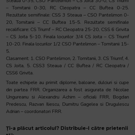
Steaua 0-35, CSO Pantelimon – CS Joita 30-0, CS Triumf
– Tomitanii 0-30, RC Cleopatra – CC Buftea 0-25.
Rezultate semifinale: CSS 3 Steaua – CSO Pantelimon 0-
20, Tomitanii – CC Buftea 15-5. Rezultate semifinale
recalificare: CS Triumf – RC Cleopatra 25-20, CSS 6 Grivita
– CS Joita 5-10. Finala locurilor 3/4 CS Joita – CS Triumf
10-20. Finala locurilor 1/2 CSO Pantelimon – Tomitanii 15-
5.
Clasament: 1. CSO Pantelimon, 2. Tomitanii, 3. CS Triumf, 4.
CS Joita, 5. CSS3 Steaua / CC Buftea / RC Cleopatra /
CSS6 Grivita.
Toate echipele au primit diplome, baloane, dulciuri si cupe
din partea FRR. Organizarea a fost asigurata de Nicolae
Ungureanu si Alexandru Achim – oficiali FRR, Bogdan
Predescu, Razvan Iliescu, Dumitru Gagelea si Drugulescu
Adrian – coordonatori FRR.
Ți-a plăcut articolul? Distribuie-l către prietenii