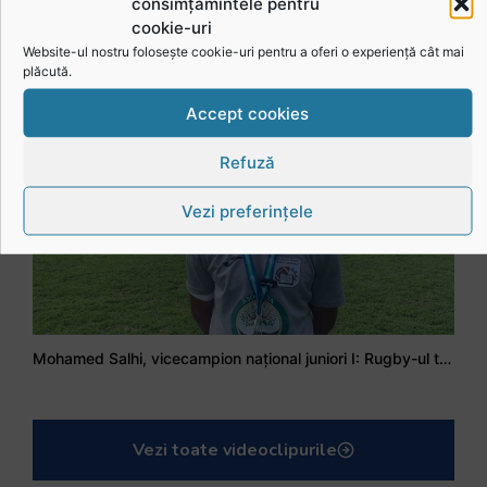
consimțămintele pentru
cookie-uri
Website-ul nostru folosește cookie-uri pentru a oferi o experiență cât mai
Stejarul Iulian Hartig: A fost un turneu care a unit mai mult echipa
plăcută.
Accept cookies
Refuză
Vezi preferințele
Mohamed Salhi, vicecampion național juniori I: Rugby-ul te învață să accepți și înfrângerile
Vezi toate videoclipurile