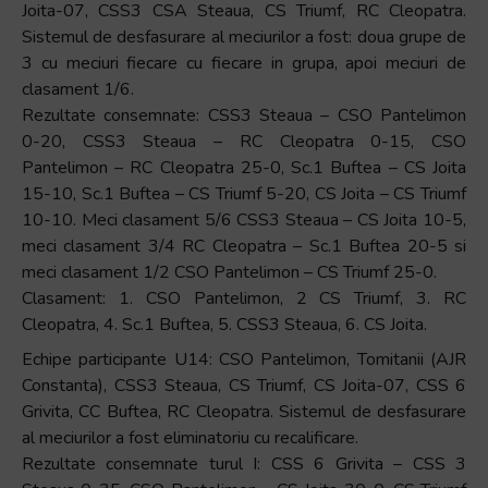
Joita-07, CSS3 CSA Steaua, CS Triumf, RC Cleopatra.
Sistemul de desfasurare al meciurilor a fost: doua grupe de
3 cu meciuri fiecare cu fiecare in grupa, apoi meciuri de
clasament 1/6.
Rezultate consemnate: CSS3 Steaua – CSO Pantelimon
0-20, CSS3 Steaua – RC Cleopatra 0-15, CSO
Pantelimon – RC Cleopatra 25-0, Sc.1 Buftea – CS Joita
15-10, Sc.1 Buftea – CS Triumf 5-20, CS Joita – CS Triumf
10-10. Meci clasament 5/6 CSS3 Steaua – CS Joita 10-5,
meci clasament 3/4 RC Cleopatra – Sc.1 Buftea 20-5 si
meci clasament 1/2 CSO Pantelimon – CS Triumf 25-0.
Clasament: 1. CSO Pantelimon, 2 CS Triumf, 3. RC
Cleopatra, 4. Sc.1 Buftea, 5. CSS3 Steaua, 6. CS Joita.
Echipe participante U14: CSO Pantelimon, Tomitanii (AJR
Constanta), CSS3 Steaua, CS Triumf, CS Joita-07, CSS 6
Grivita, CC Buftea, RC Cleopatra. Sistemul de desfasurare
al meciurilor a fost eliminatoriu cu recalificare.
Rezultate consemnate turul I: CSS 6 Grivita – CSS 3