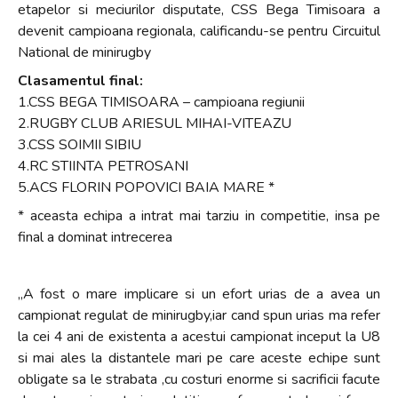
etapelor si meciurilor disputate, CSS Bega Timisoara a
devenit campioana regionala, calificandu-se pentru Circuitul
National de minirugby
Clasamentul final:
1.CSS BEGA TIMISOARA – campioana regiunii
2.RUGBY CLUB ARIESUL MIHAI-VITEAZU
3.CSS SOIMII SIBIU
4.RC STIINTA PETROSANI
5.ACS FLORIN POPOVICI BAIA MARE *
* aceasta echipa a intrat mai tarziu in competitie, insa pe
final a dominat intrecerea
„A fost o mare implicare si un efort urias de a avea un
campionat regulat de minirugby,iar cand spun urias ma refer
la cei 4 ani de existenta a acestui campionat inceput la U8
si mai ales la distantele mari pe care aceste echipe sunt
obligate sa le strabata ,cu costuri enorme si sacrificii facute