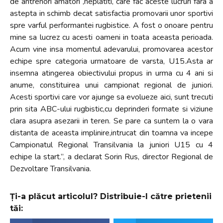
de antrenori amatori ,neplatiti, care fac aceste lucruri fara a
astepta in schimb decat satisfactia promovarii unor sportivi
spre varful performantei rugbistice. A fost o onoare pentru
mine sa lucrez cu acesti oameni in toata aceasta perioada.
Acum vine insa momentul adevarului, promovarea acestor
echipe spre categoria urmatoare de varsta, U15.Asta ar
insemna atingerea obiectivului propus in urma cu 4 ani si
anume, constituirea unui campionat regional de juniori.
Acesti sportivi care vor ajunge sa evolueze aici, sunt trecuti
prin sita ABC-ului rugbistic,cu deprinderi formate si viziune
clara asupra asezarii in teren. Se pare ca suntem la o vara
distanta de aceasta implinire,intrucat din toamna va incepe
Campionatul Regional Transilvania la juniori U15 cu 4
echipe la start.”, a declarat Sorin Rus, director Regional de
Dezvoltare Transilvania.
Ți-a plăcut articolul? Distribuie-l către prietenii
tăi: