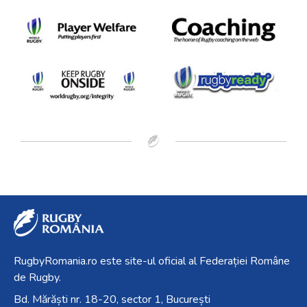
RugbyRomania.ro
este site-ul oficial al Federației Române
de Rugby.
Bd. Mărăști nr. 18-20, sector 1, București