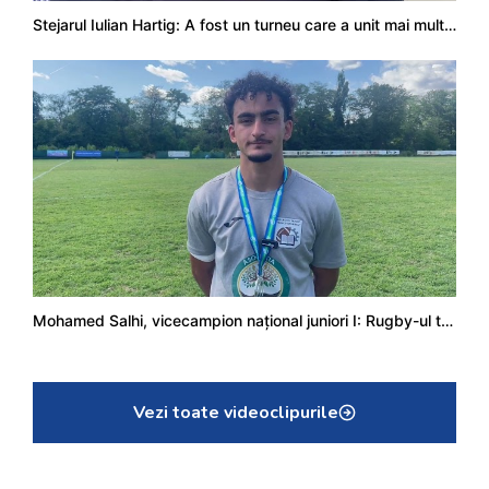
Stejarul Iulian Hartig: A fost un turneu care a unit mai mult echipa
Mohamed Salhi, vicecampion național juniori I: Rugby-ul te învață să accepți și înfrângerile
Vezi toate videoclipurile