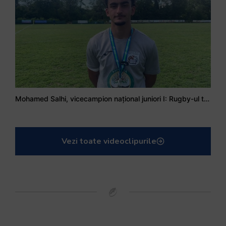
Mohamed Salhi, vicecampion național juniori I: Rugby-ul te învață să accepți și înfrângerile
Vezi toate videoclipurile