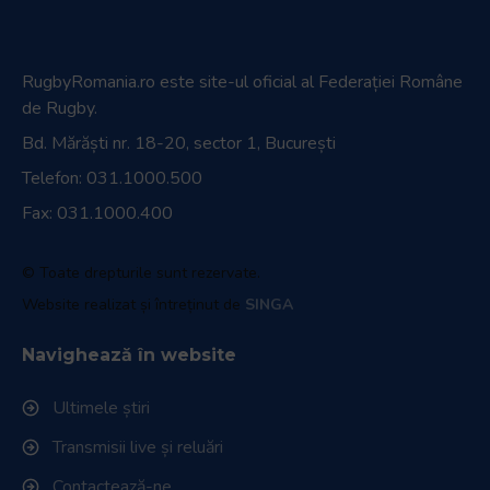
RugbyRomania.ro
este site-ul oficial al Federației Române
de Rugby.
Bd. Mărăști nr. 18-20, sector 1, București
Telefon:
031.1000.500
Fax: 031.1000.400
© Toate drepturile sunt rezervate.
Website realizat și întreținut de
SINGA
Navighează în website
Ultimele știri
Transmisii live și reluări
Contactează-ne