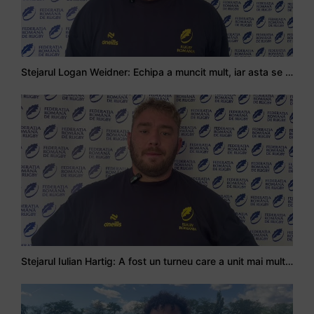
Stejarul Logan Weidner: Echipa a muncit mult, iar asta se va vedea în meciurile de la Nations Cup
Stejarul Iulian Hartig: A fost un turneu care a unit mai mult echipa