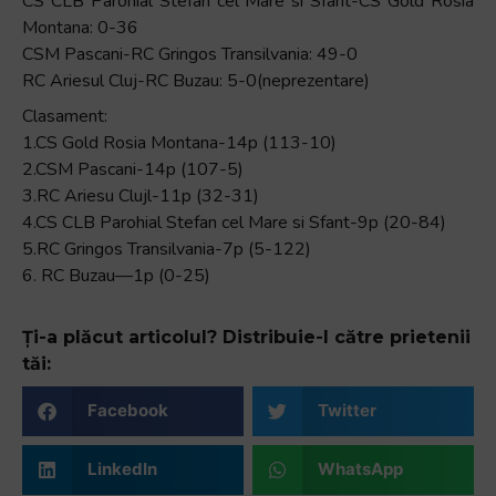
CS CLB Parohial Stefan cel Mare si Sfant-CS Gold Rosia
Montana: 0-36
CSM Pascani-RC Gringos Transilvania: 49-0
RC Ariesul Cluj-RC Buzau: 5-0(neprezentare)
Clasament:
1.CS Gold Rosia Montana-14p (113-10)
2.CSM Pascani-14p (107-5)
3.RC Ariesu Clujl-11p (32-31)
4.CS CLB Parohial Stefan cel Mare si Sfant-9p (20-84)
5.RC Gringos Transilvania-7p (5-122)
6. RC Buzau—1p (0-25)
Ți-a plăcut articolul? Distribuie-l către prietenii
tăi:
Facebook
Twitter
LinkedIn
WhatsApp