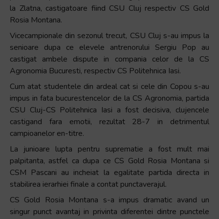
la Zlatna, castigatoare fiind CSU Cluj respectiv CS Gold
Rosia Montana.
Vicecampionale din sezonul trecut, CSU Cluj s-au impus la
senioare dupa ce elevele antrenorului Sergiu Pop au
castigat ambele dispute in compania celor de la CS
Agronomia Bucuresti, respectiv CS Politehnica Iasi.
Cum atat studentele din ardeal cat si cele din Copou s-au
impus in fata bucurestencelor de la CS Agronomia, partida
CSU Cluj-CS Politehnica Iasi a fost decisiva, clujencele
castigand fara emotii, rezultat 28-7 in detrimentul
campioanelor en-titre.
La junioare lupta pentru suprematie a fost mult mai
palpitanta, astfel ca dupa ce CS Gold Rosia Montana si
CSM Pascani au incheiat la egalitate partida directa in
stabilirea ierarhiei finale a contat punctaverajul.
CS Gold Rosia Montana s-a impus dramatic avand un
singur punct avantaj in privinta diferentei dintre punctele