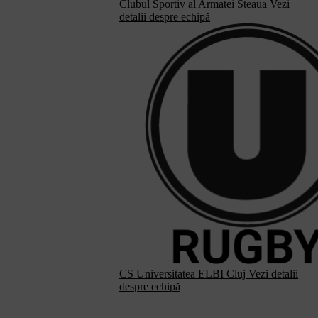
Clubul Sportiv al Armatei Steaua
Vezi
detalii despre echipă
CS Universitatea ELBI Cluj
Vezi detalii
despre echipă