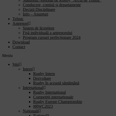
Stadionul Național de Rugby “Arcul de Triumf”
Conducere, comisii și departamente
Decizii Disciplinare
Info – Anunțuri
Tehnic
Antrenori
Sistem de licențiere
Fișă individuală a antrenorului
Program cursuri perfecționare 2024
Download
Contact
Meniu
Știri
Intern
Rugby Intern
Dezvoltare
Rugby în această săptămână
Internațional
Rugby Internațional
Competiții internaționale
Rugby Europe Championship
#RWC2023
Națională
Națională