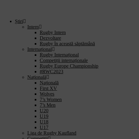
Știri
Intern
Rugby Intern
Dezvoltare
Rugby în această săptămână
Internațional
Rugby Internațional
Competiții internaționale
Rugby Europe Championship
#RWC2023
Națională
Națională
First XV
Wolves
7’s Women
7’s Men
U20
U19
U18
U17
Liga de Rugby Kaufland
Competiții