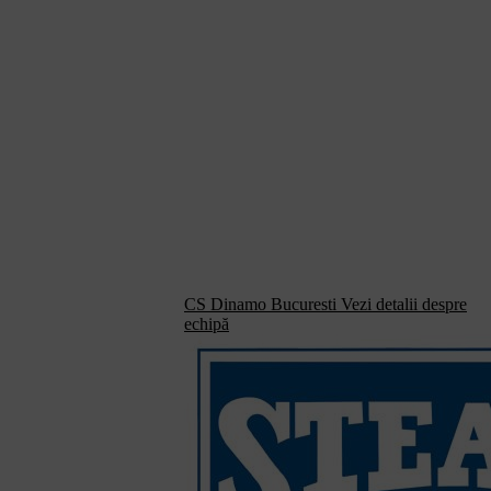
CS Dinamo Bucuresti
Vezi detalii despre
echipă