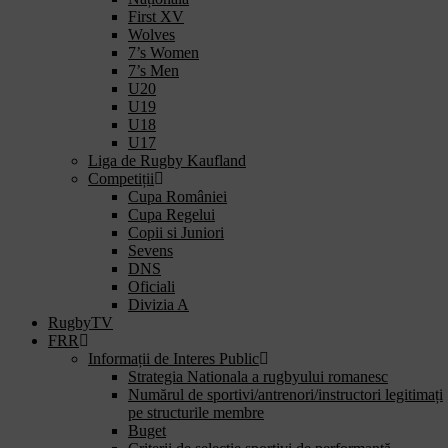
First XV
Wolves
7’s Women
7’s Men
U20
U19
U18
U17
Liga de Rugby Kaufland
Competiții
Cupa României
Cupa Regelui
Copii si Juniori
Sevens
DNS
Oficiali
Divizia A
RugbyTV
FRR
Informații de Interes Public
Strategia Nationala a rugbyului romanesc
Numărul de sportivi/antrenori/instructori legitimați
pe structurile membre
Buget