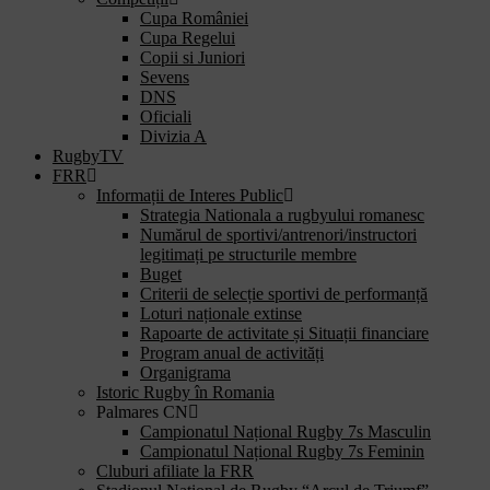
Cupa României
Cupa Regelui
Copii si Juniori
Sevens
DNS
Oficiali
Divizia A
RugbyTV
FRR
Informații de Interes Public
Strategia Nationala a rugbyului romanesc
Numărul de sportivi/antrenori/instructori
legitimați pe structurile membre
Buget
Criterii de selecție sportivi de performanță
Loturi naționale extinse
Rapoarte de activitate și Situații financiare
Program anual de activități
Organigrama
Istoric Rugby în Romania
Palmares CN
Campionatul Național Rugby 7s Masculin
Campionatul Național Rugby 7s Feminin
Cluburi afiliate la FRR