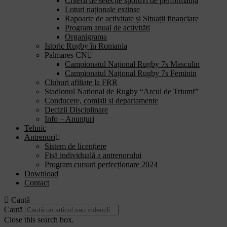
Criterii de selecție sportivi de performanță
Loturi naționale extinse
Rapoarte de activitate și Situații financiare
Program anual de activități
Organigrama
Istoric Rugby în Romania
Palmares CN
Campionatul Național Rugby 7s Masculin
Campionatul Național Rugby 7s Feminin
Cluburi afiliate la FRR
Stadionul Național de Rugby “Arcul de Triumf”
Conducere, comisii și departamente
Decizii Disciplinare
Info – Anunțuri
Tehnic
Antrenori
Sistem de licențiere
Fișă individuală a antrenorului
Program cursuri perfecționare 2024
Download
Contact
Caută
Caută
Close this search box.