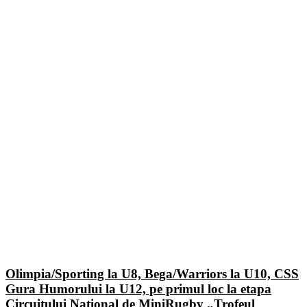
Olimpia/Sporting la U8, Bega/Warriors la U10, CSS
Gura Humorului la U12, pe primul loc la etapa
Circuitului Național de MiniRugby „Trofeul