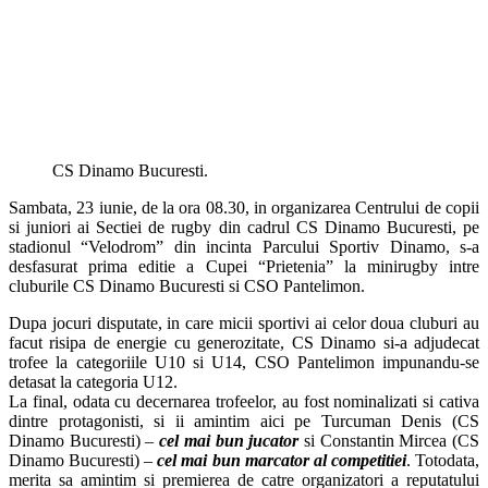
CS Dinamo Bucuresti.
Sambata, 23 iunie, de la ora 08.30, in organizarea Centrului de copii
si juniori ai Sectiei de rugby din cadrul CS Dinamo Bucuresti, pe
stadionul “Velodrom” din incinta Parcului Sportiv Dinamo, s-a
desfasurat prima editie a Cupei “Prietenia” la minirugby intre
cluburile CS Dinamo Bucuresti si CSO Pantelimon.
Dupa jocuri disputate, in care micii sportivi ai celor doua cluburi au
facut risipa de energie cu generozitate, CS Dinamo si-a adjudecat
trofee la categoriile U10 si U14, CSO Pantelimon impunandu-se
detasat la categoria U12.
La final, odata cu decernarea trofeelor, au fost nominalizati si cativa
dintre protagonisti, si ii amintim aici pe Turcuman Denis (CS
Dinamo Bucuresti) –
cel mai bun jucator
si Constantin Mircea (CS
Dinamo Bucuresti) –
cel mai bun marcator al competitiei
. Totodata,
merita sa amintim si premierea de catre organizatori a reputatului