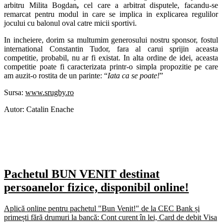
arbitru Milita Bogdan
,
cel care a arbitrat disputele, facandu-se
remarcat pentru modul in care se implica in explicarea regulilor
jocului cu balonul oval catre micii sportivi.
In incheiere, dorim sa multumim generosului nostru sponsor, fostul
international Constantin Tudor, fara al carui sprijin aceasta
competitie, probabil, nu ar fi existat. In alta ordine de idei, aceasta
competitie poate fi caracterizata printr-o simpla propozitie pe care
am auzit-o rostita de un parinte: “
Iata ca se poate!
”
Sursa:
www.srugby.ro
Autor: Catalin Enache
Pachetul BUN VENIT destinat
persoanelor fizice, disponibil online!
Aplică online pentru pachetul "Bun Venit!" de la CEC Bank și
primești fără drumuri la bancă: Cont curent în lei, Card de debit Visa