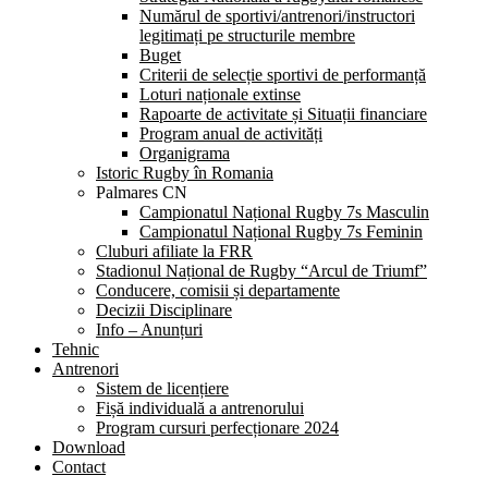
Numărul de sportivi/antrenori/instructori
legitimați pe structurile membre
Buget
Criterii de selecție sportivi de performanță
Loturi naționale extinse
Rapoarte de activitate și Situații financiare
Program anual de activități
Organigrama
Istoric Rugby în Romania
Palmares CN
Campionatul Național Rugby 7s Masculin
Campionatul Național Rugby 7s Feminin
Cluburi afiliate la FRR
Stadionul Național de Rugby “Arcul de Triumf”
Conducere, comisii și departamente
Decizii Disciplinare
Info – Anunțuri
Tehnic
Antrenori
Sistem de licențiere
Fișă individuală a antrenorului
Program cursuri perfecționare 2024
Download
Contact