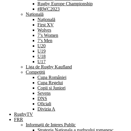
Rugby Europe Championship
#RWC2023
Națională
Națională
First XV
Wolves
7’s Women
7’s Men
U20
U19
U18
U17
Liga de Rugby Kaufland
Competiții
Cupa României
Cupa Regelui
Copii si Juniori
Sevens
DNS
Oficiali
Divizia A
RugbyTV
FRR
Informații de Interes Public
Strategia Nationala a rugbyului romanesc