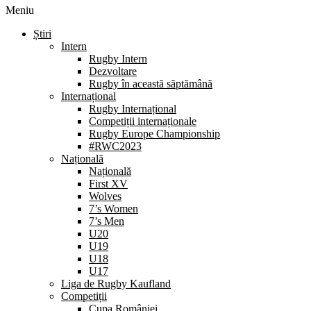
Meniu
Știri
Intern
Rugby Intern
Dezvoltare
Rugby în această săptămână
Internațional
Rugby Internațional
Competiții internaționale
Rugby Europe Championship
#RWC2023
Națională
Națională
First XV
Wolves
7’s Women
7’s Men
U20
U19
U18
U17
Liga de Rugby Kaufland
Competiții
Cupa României