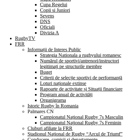
Cupa Regelui
Copii si Juniori
Sevens
DNS
Oficiali
Divizia A
RugbyTV
FRR
Informații de Interes Public
Strategia Nationala a rugbyului romanesc
Numărul de sportivi/antrenori/instructori
legitimați pe structurile membre
Buget
Criterii de selecție sportivi de performanță
Loturi naționale extinse
Rapoarte de activitate și Situații financiare
Program anual de activități
Organigrama
Istoric Rugby în Romania
Palmares CN
Campionatul Național Rugby 7s Masculin
Campionatul Național Rugby 7s Feminin
Cluburi afiliate la FRR
Stadionul Național de Rugby “Arcul de Triumf”
Conducere, comisii și departamente