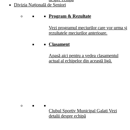
Divizia Națională de Seniori
Program & Rezultate
Vezi programul meciurilor care vor urma și
rezultatele meciurilor anterioare.
Clasament
Apasă aici pentru a vedea clasamentul
actual al echipelor din această ligă.
Clubul Sportiv Municipal Galati
Vezi
detalii despre echipă