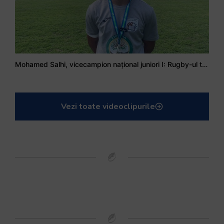
Mohamed Salhi, vicecampion național juniori I: Rugby-ul te învață să accepți și înfrângerile
Vezi toate videoclipurile