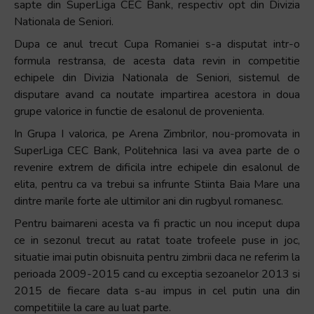
sapte din SuperLiga CEC Bank, respectiv opt din Divizia
Nationala de Seniori.
Dupa ce anul trecut Cupa Romaniei s-a disputat intr-o
formula restransa, de acesta data revin in competitie
echipele din Divizia Nationala de Seniori, sistemul de
disputare avand ca noutate impartirea acestora in doua
grupe valorice in functie de esalonul de provenienta.
In Grupa I valorica, pe Arena Zimbrilor, nou-promovata in
SuperLiga CEC Bank, Politehnica Iasi va avea parte de o
revenire extrem de dificila intre echipele din esalonul de
elita, pentru ca va trebui sa infrunte Stiinta Baia Mare una
dintre marile forte ale ultimilor ani din rugbyul romanesc.
Pentru baimareni acesta va fi practic un nou inceput dupa
ce in sezonul trecut au ratat toate trofeele puse in joc,
situatie imai putin obisnuita pentru zimbrii daca ne referim la
perioada 2009-2015 cand cu exceptia sezoanelor 2013 si
2015 de fiecare data s-au impus in cel putin una din
competitiile la care au luat parte.