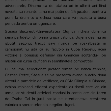
adversarele, Dinamo ca de atatea ori in ultimii ani fiind
nevoita sa renunte la nu mai putin de 15 jucatori, pentru a
porni la drum cu o echipa noua care va necesita o buna
perioada pentru omogenizare.
Steaua Bucuresti-Universitatea Cluj va incheia duminica
seria partidelor din prima grupa valorica, clujenii desi nu au
izbutit sezonul trecut sa-i invinga pe ros-albastri in
campionat nu uita ca au facut-o in Cupa Regelui, acea
victorie si bonusul defensiv din Ghencea scotandu-i pe
militari din cursa calificarii in semifinalele competitiei.
Cu cel mai selectionat jucator roman pe banca tehnica,
Cristian Petre, Steaua se va prezenta avand la activ doua
victorii in partidele de verificare, cu CSM Olimpia si Dinamo,
echipa imbinand eficient experienta cu tinerii care vin din
urma, iar studentii ardeleni condusi in continuare din teren
de Csaba Gal in jurul caruia se intentioneaza cresterea
valorica a sperantelor alb-negrilor clujeni.