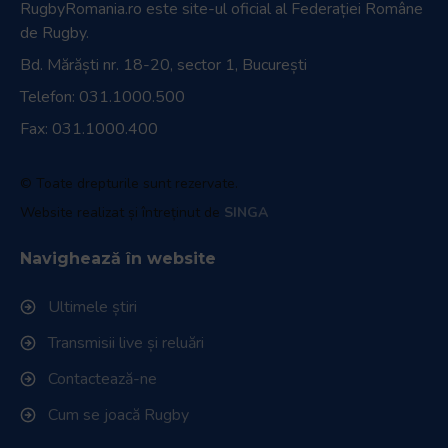
RugbyRomania.ro
este site-ul oficial al Federației Române
de Rugby.
Bd. Mărăști nr. 18-20, sector 1, București
Telefon:
031.1000.500
Fax: 031.1000.400
© Toate drepturile sunt rezervate.
Website realizat și întreținut de
SINGA
Navighează în website
Ultimele știri
Transmisii live și reluări
Contactează-ne
Cum se joacă Rugby