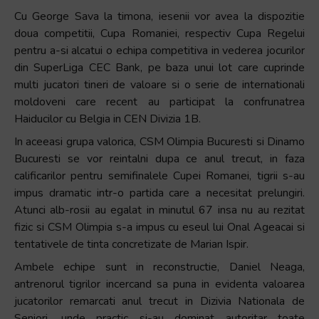
Cu George Sava la timona, iesenii vor avea la dispozitie
doua competitii, Cupa Romaniei, respectiv Cupa Regelui
pentru a-si alcatui o echipa competitiva in vederea jocurilor
din SuperLiga CEC Bank, pe baza unui lot care cuprinde
multi jucatori tineri de valoare si o serie de internationali
moldoveni care recent au participat la confrunatrea
Haiducilor cu Belgia in CEN Divizia 1B.
In aceeasi grupa valorica, CSM Olimpia Bucuresti si Dinamo
Bucuresti se vor reintalni dupa ce anul trecut, in faza
calificarilor pentru semifinalele Cupei Romanei, tigrii s-au
impus dramatic intr-o partida care a necesitat prelungiri.
Atunci alb-rosii au egalat in minutul 67 insa nu au rezitat
fizic si CSM Olimpia s-a impus cu eseul lui Onal Ageacai si
tentativele de tinta concretizate de Marian Ispir.
Ambele echipe sunt in reconstructie, Daniel Neaga,
antrenorul tigrilor incercand sa puna in evidenta valoarea
jucatorilor remarcati anul trecut in Dizivia Nationala de
Seniori, unde practic si-au dominat autoritar toate