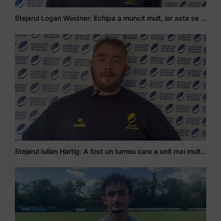
Stejarul Logan Weidner: Echipa a muncit mult, iar asta se va vedea în meciurile de la Nations Cup
Stejarul Iulian Hartig: A fost un turneu care a unit mai mult echipa