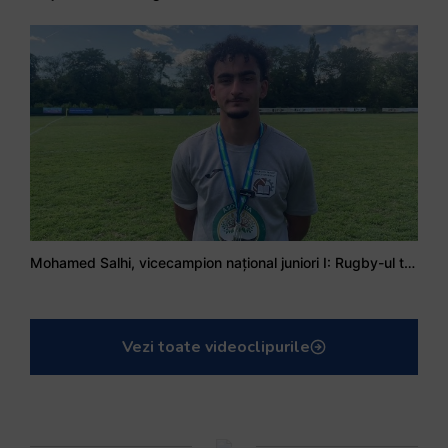
Mohamed Salhi, vicecampion național juniori I: Rugby-ul te învață să accepți și înfrângerile
Vezi toate videoclipurile