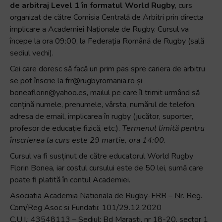
de arbitraj Level 1 în formatul World Rugby
, curs
organizat de către Comisia Centrală de Arbitri prin directa
implicare a Academiei Naționale de Rugby. Cursul va
începe la ora 09:00, la Federația Română de Rugby (sală
sediul vechi).
Cei care doresc să facă un prim pas spre cariera de arbitru
se pot înscrie la frr@rugbyromania.ro și
boneaflorin@yahoo.es, mailul pe care îl trimit urmând să
conțină numele, prenumele, vârsta, numărul de telefon,
adresa de email, implicarea în rugby (jucător, suporter,
profesor de educație fizică, etc.).
Termenul limită pentru
înscrierea la curs este 29 martie, ora 14:00.
Cursul va fi susținut de către educatorul World Rugby
Florin Bonea, iar costul cursului este de 50 lei, sumă care
poate fi platită în contul Academiei.
Asociatia Academia Nationala de Rugby-FRR – Nr. Reg.
Com/Reg Asoc si Fundatii: 101/29.12.2020
C.U.I.: 43548113 – Sediul: Bd Marasti, nr 18-20, sector 1