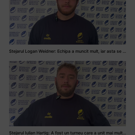
Stejarul Logan Weidner: Echipa a muncit mult, iar asta se va vedea în meciurile de la Nations Cup
Stejarul Iulian Hartig: A fost un turneu care a unit mai mult echipa