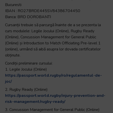
Bucuresti
IBAN : RO27BRDE445SV84386704450
Banca: BRD DOROBANTI
Cursanții trebuie să parcurgă înainte de a se prezenta la
curs modulele: Legile Jocului (Online), Rugby Ready
(Online), Concussion Management for General Public
(Online) și Introduction to Match Officiating Pre-level 1
(online), urmând să aibă asupra lor dovada certificatelor
obținute.
Condiții preliminare cursului:
1. Legile Jocului (Online)
https://passport.world.rugby/ro/regulamentul-de-
joc/
2. Rugby Ready (Online)
https://passport.world.rugby/injury-prevention-and-
risk-management/rugby-ready/
3. Concussion Management for General Public (Online)