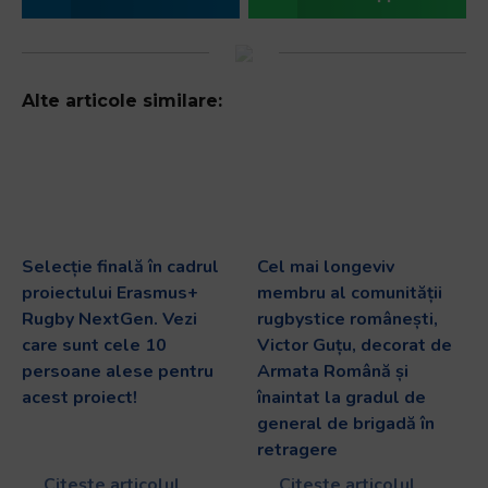
Alte articole similare:
Selecție finală în cadrul
Cel mai longeviv
proiectului Erasmus+
membru al comunității
Rugby NextGen. Vezi
rugbystice românești,
care sunt cele 10
Victor Guțu, decorat de
persoane alese pentru
Armata Română și
acest proiect!
înaintat la gradul de
general de brigadă în
retragere
Citește articolul
Citește articolul