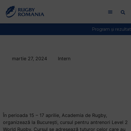
Welcome
to
All
in
One
Accessibility
screen
reader.
martie 27, 2024
Intern
To
Curs pentru
start
the
antrenori Level 2
All
World Rugby, la
in
One
București
Accessibility
screen
În perioada
15 – 17 aprilie
, Academia de Rugby,
reader,
organizează la București, cursul pentru antrenori Level 2
press
World Rugby. Cursul se adresează tuturor celor care au
"Ctrl