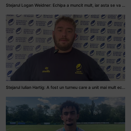
Stejarul Logan Weidner: Echipa a muncit mult, iar asta se va vedea în meciurile de la Nations Cup
Stejarul Iulian Hartig: A fost un turneu care a unit mai mult echipa