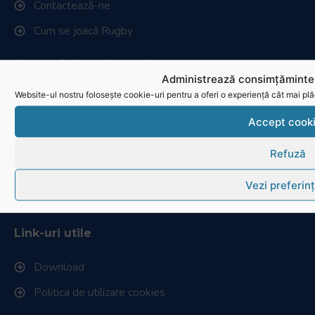
Contactează-ne
Cum se joacă Rugby
Federația Româna de Rugby
Administrează consimțămintel
Website-ul nostru folosește cookie-uri pentru a oferi o experiență cât mai plă
Istoric rugby în România
Accept cook
Cluburi afiliate la FRR
Stadionul național de rugby
Refuză
Conducere, comisii și departamente
Vezi preferin
Info - Anunțuri
Link-uri utile
Download
Politica de utilizare cookies