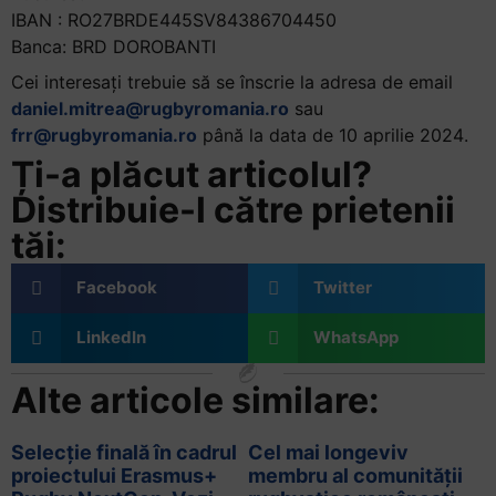
IBAN : RO27BRDE445SV84386704450
Banca: BRD DOROBANTI
Cei interesați trebuie să se înscrie la adresa de email
daniel.mitrea@rugbyromania.ro
sau
frr@rugbyromania.ro
până la
data de 10 aprilie 2024
.
Ți-a plăcut articolul?
Distribuie-l către prietenii
tăi:
Facebook
Twitter
LinkedIn
WhatsApp
Alte articole similare:
Selecție finală în cadrul
Cel mai longeviv
proiectului Erasmus+
membru al comunității