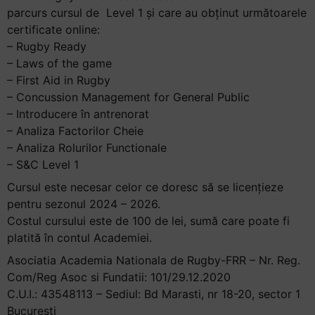
parcurs cursul de Level 1 și care au obținut următoarele
+
certificate online:
/".
– Rugby Ready
This
– Laws of the game
shortcut
– First Aid in Rugby
activates
– Concussion Management for General Public
the
– Introducere în antrenorat
screen
– Analiza Factorilor Cheie
reader
– Analiza Rolurilor Functionale
to
– S&C Level 1
help
you
Cursul este necesar celor ce doresc să se licențieze
navigate
pentru sezonul 2024 – 2026.
and
Costul cursului este de 100 de lei, sumă care poate fi
interact
platită în contul Academiei.
with
Asociatia Academia Nationala de Rugby-FRR – Nr. Reg.
the
Com/Reg Asoc si Fundatii:
101/29.12.2020
content.
C.U.I.:
43548113
– Sediul:
Bd Marasti, nr 18-20, sector 1
Bucuresti