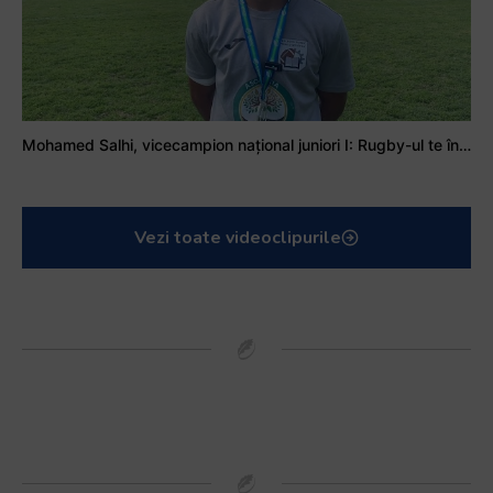
Mohamed Salhi, vicecampion național juniori I: Rugby-ul te învață să accepți și înfrângerile
Vezi toate videoclipurile