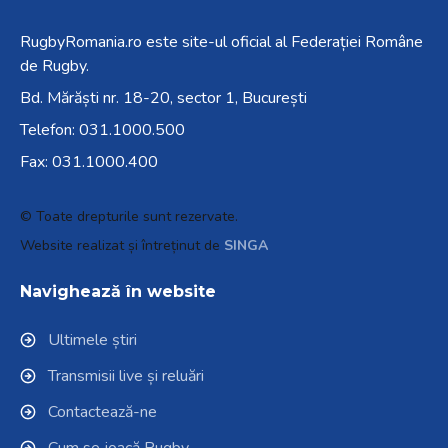
RugbyRomania.ro
este site-ul oficial al Federației Române
de Rugby.
Bd. Mărăști nr. 18-20, sector 1, București
Telefon:
031.1000.500
Fax: 031.1000.400
© Toate drepturile sunt rezervate.
Website realizat și întreținut de
SINGA
Navighează în website
Ultimele știri
Transmisii live și reluări
Contactează-ne
Cum se joacă Rugby