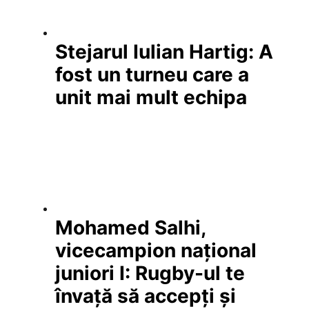
Stejarul Iulian Hartig: A
fost un turneu care a
unit mai mult echipa
Mohamed Salhi,
vicecampion național
juniori I: Rugby-ul te
învață să accepți și