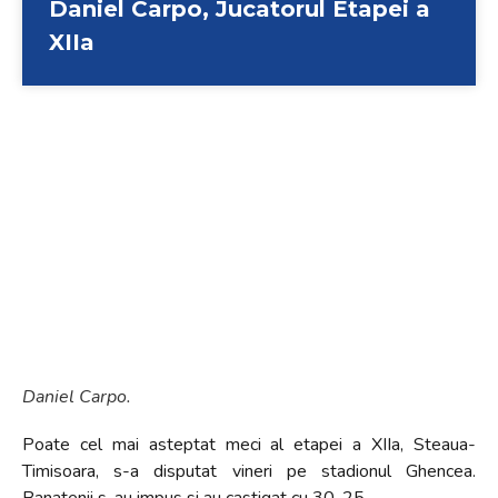
Daniel Carpo, Jucatorul Etapei a
XIIa
Daniel Carpo.
Poate cel mai asteptat meci al etapei a XIIa, Steaua-
Timisoara, s-a disputat vineri pe stadionul Ghencea.
Banatenii s-au impus si au castigat cu 30-25.