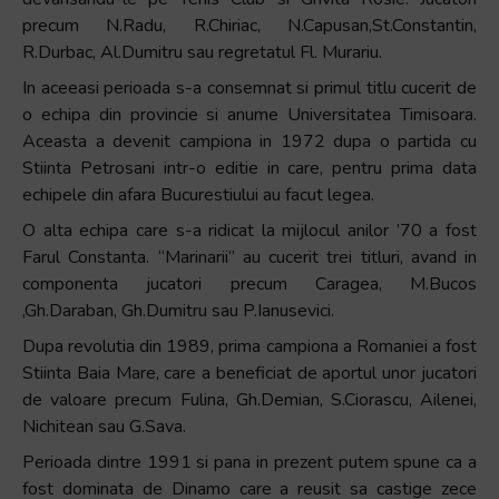
precum N.Radu, R.Chiriac, N.Capusan,St.Constantin,
R.Durbac, Al.Dumitru sau regretatul Fl. Murariu.
In aceeasi perioada s-a consemnat si primul titlu cucerit de
o echipa din provincie si anume Universitatea Timisoara.
Aceasta a devenit campiona in 1972 dupa o partida cu
Stiinta Petrosani intr-o editie in care, pentru prima data
echipele din afara Bucurestiului au facut legea.
O alta echipa care s-a ridicat la mijlocul anilor ’70 a fost
Farul Constanta. “Marinarii” au cucerit trei titluri, avand in
componenta jucatori precum Caragea, M.Bucos
,Gh.Daraban, Gh.Dumitru sau P.Ianusevici.
Dupa revolutia din 1989, prima campiona a Romaniei a fost
Stiinta Baia Mare, care a beneficiat de aportul unor jucatori
de valoare precum Fulina, Gh.Demian, S.Ciorascu, Ailenei,
Nichitean sau G.Sava.
Perioada dintre 1991 si pana in prezent putem spune ca a
fost dominata de Dinamo care a reusit sa castige zece