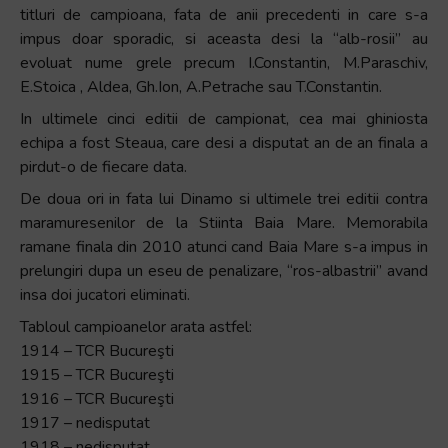
titluri de campioana, fata de anii precedenti in care s-a
impus doar sporadic, si aceasta desi la “alb-rosii” au
evoluat nume grele precum I.Constantin, M.Paraschiv,
E.Stoica , Aldea, Gh.Ion, A.Petrache sau T.Constantin.
In ultimele cinci editii de campionat, cea mai ghiniosta
echipa a fost Steaua, care desi a disputat an de an finala a
pirdut-o de fiecare data.
De doua ori in fata lui Dinamo si ultimele trei editii contra
maramuresenilor de la Stiinta Baia Mare. Memorabila
ramane finala din 2010 atunci cand Baia Mare s-a impus in
prelungiri dupa un eseu de penalizare, “ros-albastrii” avand
insa doi jucatori eliminati.
Tabloul campioanelor arata astfel:
1914 – TCR Bucureşti
1915 – TCR Bucureşti
1916 – TCR Bucureşti
1917 – nedisputat
1918 – nedisputat