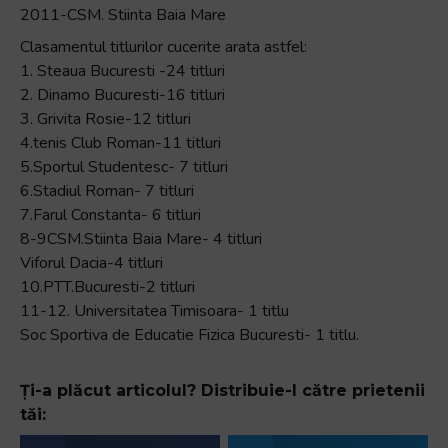
2011-CSM. Stiinta Baia Mare
Clasamentul titlurilor cucerite arata astfel:
1. Steaua Bucuresti -24 titluri
2. Dinamo Bucuresti-16 titluri
3. Grivita Rosie-12 titluri
4.tenis Club Roman-11 titluri
5.Sportul Studentesc- 7 titluri
6.Stadiul Roman- 7 titluri
7.Farul Constanta- 6 titluri
8-9CSM.Stiinta Baia Mare- 4 titluri
Viforul Dacia-4 titluri
10.PTT.Bucuresti-2 titluri
11-12. Universitatea Timisoara- 1 titlu
Soc Sportiva de Educatie Fizica Bucuresti- 1 titlu.
Ți-a plăcut articolul? Distribuie-l către prietenii
tăi: