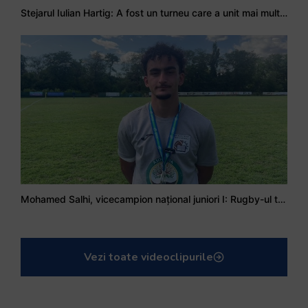
Stejarul Iulian Hartig: A fost un turneu care a unit mai mult echipa
Mohamed Salhi, vicecampion național juniori I: Rugby-ul te învață să accepți și înfrângerile
Vezi toate videoclipurile