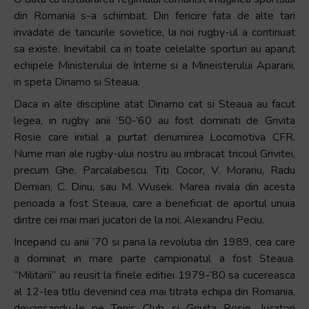
și
din Romania s-a schimbat. Din fericire fata de alte tari
să
invadate de tancurile sovietice, la noi rugby-ul a continuat
interacționați
sa existe. Inevitabil ca in toate celelalte sporturi au aparut
cu
echipele Ministerului de Interne si a Mineisterului Apararii,
conținutul.
in speta Dinamo si Steaua.
Daca in alte discipline atat Dinamo cat si Steaua au facut
legea, in rugby anii ’50-’60 au fost dominati de Grivita
Rosie care initial a purtat denumirea Locomotiva CFR.
Nume mari ale rugby-ului nostru au imbracat tricoul Grivitei,
precum Ghe. Parcalabescu, Titi Cocor, V. Morariu, Radu
Demian, C. Dinu, sau M. Wusek. Marea rivala din acesta
perioada a fost Steaua, care a beneficiat de aportul unuia
dintre cei mai mari jucatori de la noi, Alexandru Peciu.
Incepand cu anii ’70 si pana la revolutia din 1989, cea care
a dominat in mare parte campionatul a fost Steaua.
“Militarii” au reusit la finele editiei 1979-’80 sa cucereasca
al 12-lea titlu devenind cea mai titrata echipa din Romania,
devansandu-le pe Tenis Club si Grivita Rosie. Jucatori