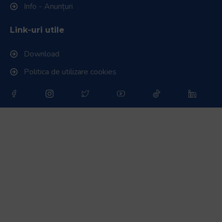
RugbyRomania.ro
este site-ul oficial al Federației Române
de Rugby.
Bd. Mărăști nr. 18-20, sector 1, București
Telefon:
031.1000.500
Fax: 031.1000.400
© Toate drepturile sunt rezervate.
Website realizat și întreținut de
SINGA
Navighează în website
Ultimele știri