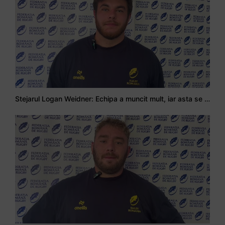
Stejarul Logan Weidner: Echipa a muncit mult, iar asta se va vedea în meciurile de la Nations Cup