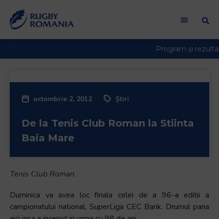
Bun
venit
la
cititorul
de
ecran
All
in
octombrie 2, 2012
Știri
One
Accessibility
De la Tenis Club Roman la Stiinta
Pentru
a
Baia Mare
porni
cititorul
de
Tenis Club Roman.
ecran
All
Duminica va avea loc finala celei de a 96-a editii a
in
campionatului national, SuperLiga CEC Bank. Drumul pana
One
aici insa a inceput in urma cu 98 de ani.