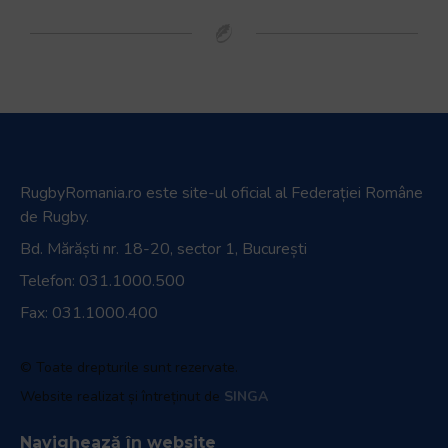
RugbyRomania.ro
este site-ul oficial al Federației Române
de Rugby.
Bd. Mărăști nr. 18-20, sector 1, București
Telefon:
031.1000.500
Fax: 031.1000.400
© Toate drepturile sunt rezervate.
Website realizat și întreținut de
SINGA
Navighează în website