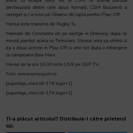
joace cu echipa celor de la CSM. In ultima partida
+
desfasurata dintre cele doua formatii, CSM Bucuresti a
/".
castigat si i-a scos pe Dinamo din lupta pentru Play-Off.
This
Meciul este transmis de Rugby Tv.
shortcut
Marinarii din Constanta vin sa castige in Ghencea, dupa ce
activates
meciul pierdut acasa cu Timisoara. Steaua vrea sa obtina si
the
ea a doua victorie in Play-Off si vine tot dupa o infrangere
screen
cu campioana Baia Mare.
reader
to
Meciul de la ora 16.00 este LIVE pe GSP TV.
help
Foto: www.rpressport.ro
you
[superliga_meci id=178 logo=1]
navigate
and
[superliga_meci id=174 logo=1]
interact
with
the
Ți-a plăcut articolul? Distribuie-l către prietenii
content.
tăi: