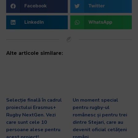
Facebook
Twitter
LinkedIn
WhatsApp
Alte articole similare:
Selecție finală în cadrul
Un moment special
proiectului Erasmus+
pentru rugby-ul
Rugby NextGen. Vezi
românesc și pentru trei
care sunt cele 10
dintre Stejari, care au
persoane alese pentru
devenit oficial cetățeni
acest proiect!
români