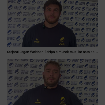
Stejarul Logan Weidner: Echipa a muncit mult, iar asta se va vedea în meciurile de la Nations Cup