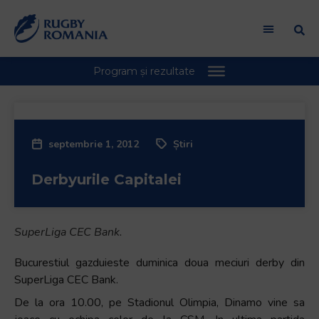
Welcome
to
All
in
One
Accessibility
screen
reader.
septembrie 1, 2012
Știri
To
start
Derbyurile Capitalei
the
All
in
One
SuperLiga CEC Bank.
Accessibility
Bucurestiul gazduieste duminica doua meciuri derby din
screen
SuperLiga CEC Bank.
reader,
press
De la ora 10.00, pe Stadionul Olimpia, Dinamo vine sa
"Ctrl