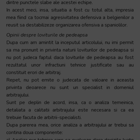
dintre punctele slabe ale acestei echipe.
In acest meci, insa, situatia a fost cu totul alta, impresia
mea fiind ca tocmai agresivitatea defensiva a belgienilor a
reusit sa destabilizeze organizarea ofensiva a spaniolilor.
Opinii despre loviturile de pedeapsa
Dupa cum am amintit la inceputul articolului, nu imi permit
sa ma pronunt in privinta naturii loviturilor de pedeapsa si
nu pot judeca faptul daca loviturile de pedeapsa au fost
rezultatul unor infractiuni tehnice justificate sau au
constituit erori de arbitraj.
Repet, nu pot emite o judecata de valoare in aceasta
privinta deoarece nu sunt un specialist in domeniul
arbitrajului.
Sunt pe deplin de acord, insa, ca o analiza temeinica,
detaliata a calitatii arbitrajului este necesara si ca ea
trebuie facuta de arbitrii-specialisti.
Dupa parerea mea, orice analiza a arbitrajului ar trebui sa
contina doua componente:
a) Analiza pur tehnica care sa evalueze daca deciziile luate