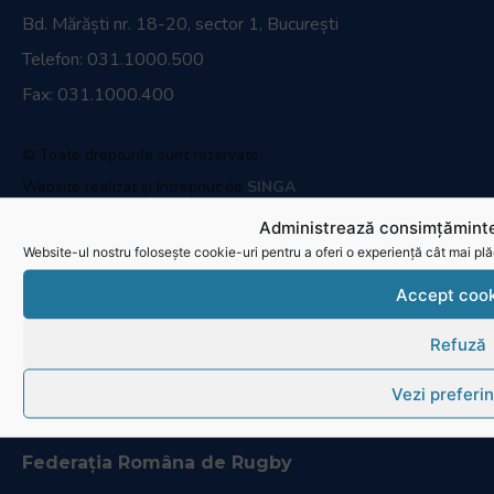
Bd. Mărăști nr. 18-20, sector 1, București
Telefon:
031.1000.500
Fax: 031.1000.400
© Toate drepturile sunt rezervate.
Website realizat și întreținut de
SINGA
Administrează consimțăminte
Navighează în website
Website-ul nostru folosește cookie-uri pentru a oferi o experiență cât mai plă
Ultimele știri
Accept cook
Transmisii live și reluări
Refuză
Contactează-ne
Vezi preferin
Cum se joacă Rugby
Federația Româna de Rugby