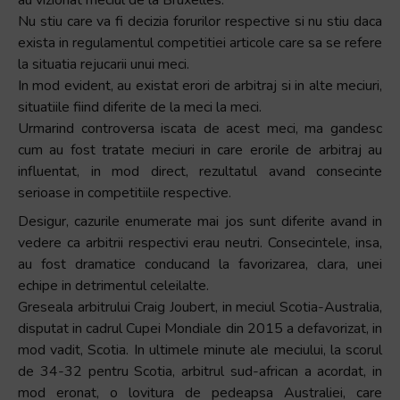
Nu stiu care va fi decizia forurilor respective si nu stiu daca
exista in regulamentul competitiei articole care sa se refere
la situatia rejucarii unui meci.
In mod evident, au existat erori de arbitraj si in alte meciuri,
situatiile fiind diferite de la meci la meci.
Urmarind controversa iscata de acest meci, ma gandesc
cum au fost tratate meciuri in care erorile de arbitraj au
influentat, in mod direct, rezultatul avand consecinte
serioase in competitiile respective.
Desigur, cazurile enumerate mai jos sunt diferite avand in
vedere ca arbitrii respectivi erau neutri. Consecintele, insa,
au fost dramatice conducand la favorizarea, clara, unei
echipe in detrimentul celeilalte.
Greseala arbitrului Craig Joubert, in meciul Scotia-Australia,
disputat in cadrul Cupei Mondiale din 2015 a defavorizat, in
mod vadit, Scotia. In ultimele minute ale meciului, la scorul
de 34-32 pentru Scotia, arbitrul sud-african a acordat, in
mod eronat, o lovitura de pedeapsa Australiei, care