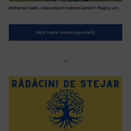
Mohamed Salhi, vicecampion național juniori I: Rugby-ul te învață să accepți și înfrângerile
Vezi toate videoclipurile