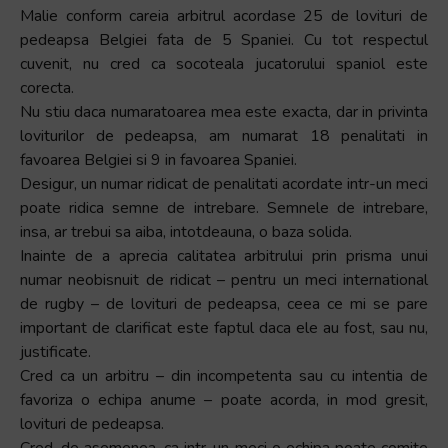
Malie conform careia arbitrul acordase 25 de lovituri de
pedeapsa Belgiei fata de 5 Spaniei. Cu tot respectul
cuvenit, nu cred ca socoteala jucatorului spaniol este
corecta.
Nu stiu daca numaratoarea mea este exacta, dar in privinta
loviturilor de pedeapsa, am numarat 18 penalitati in
favoarea Belgiei si 9 in favoarea Spaniei.
Desigur, un numar ridicat de penalitati acordate intr-un meci
poate ridica semne de intrebare. Semnele de intrebare,
insa, ar trebui sa aiba, intotdeauna, o baza solida.
Inainte de a aprecia calitatea arbitrului prin prisma unui
numar neobisnuit de ridicat – pentru un meci international
de rugby – de lovituri de pedeapsa, ceea ce mi se pare
important de clarificat este faptul daca ele au fost, sau nu,
justificate.
Cred ca un arbitru – din incompetenta sau cu intentia de
favoriza o echipa anume – poate acorda, in mod gresit,
lovituri de pedeapsa.
Cred, de asemenea, ca intr-un meci o echipa poate comite