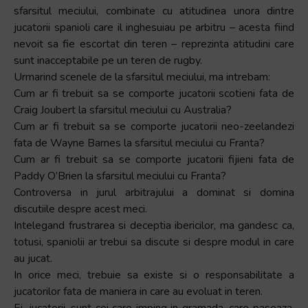
sfarsitul meciului, combinate cu atitudinea unora dintre
jucatorii spanioli care il inghesuiau pe arbitru – acesta fiind
nevoit sa fie escortat din teren – reprezinta atitudini care
sunt inacceptabile pe un teren de rugby.
Urmarind scenele de la sfarsitul meciului, ma intrebam:
Cum ar fi trebuit sa se comporte jucatorii scotieni fata de
Craig Joubert la sfarsitul meciului cu Australia?
Cum ar fi trebuit sa se comporte jucatorii neo-zeelandezi
fata de Wayne Barnes la sfarsitul meciului cu Franta?
Cum ar fi trebuit sa se comporte jucatorii fijieni fata de
Paddy O’Brien la sfarsitul meciului cu Franta?
Controversa in jurul arbitrajului a dominat si domina
discutiile despre acest meci.
Intelegand frustrarea si deceptia ibericilor, ma gandesc ca,
totusi, spaniolii ar trebui sa discute si despre modul in care
au jucat.
In orice meci, trebuie sa existe si o responsabilitate a
jucatorilor fata de maniera in care au evoluat in teren.
Ei, jucatorii, sunt cei care imping in gramada, care paseaza,