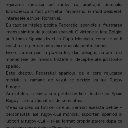
rejucarea meciului pe motiv ca arbitrajul domnului
Iordachescu a fost partinitor, favorizand, in mod deliberat,
interesele echipei Romaniei.
Eu caut sa inteleg pozitia Federatiei spaniole si frustrarea
imensa simtita de jucatorii spanioli. O victorie in fata Belgiei
ar fi trimis Spania direct la Cupa Mondiala, ceea ce ar fi
constituit o performanta exceptionala pentru iberici.
Incerc sa ma pun in pozitia lor, dar, desigur, nu am trait
momentele de imensa tristete si deceptie ale jucatorilor
spanioli.
Este dreptul Federatiei spaniole de a cere rejucarea
meciului si ramane de vazut ce decizie va lua Rugby
Europe.
Am inteles ca exista si o petitie on-line „Justice for Spain
Rugby” care a adunat mii de semnaturi.
Vreau sa cred ca toti cei care au semnat aceasta petitie –
personalitati ale rugby-ului mondial, suporteri spanioli si
iubitori ai rugby-ului – si-au format propria parere dupa ce
au vizionat meciul de la Bruxelles.