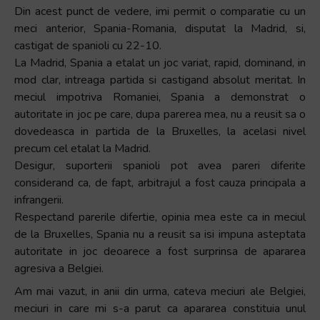
Din acest punct de vedere, imi permit o comparatie cu un
meci anterior, Spania-Romania, disputat la Madrid, si,
castigat de spanioli cu 22-10.
La Madrid, Spania a etalat un joc variat, rapid, dominand, in
mod clar, intreaga partida si castigand absolut meritat. In
meciul impotriva Romaniei, Spania a demonstrat o
autoritate in joc pe care, dupa parerea mea, nu a reusit sa o
dovedeasca in partida de la Bruxelles, la acelasi nivel
precum cel etalat la Madrid.
Desigur, suporterii spanioli pot avea pareri diferite
considerand ca, de fapt, arbitrajul a fost cauza principala a
infrangerii.
Respectand parerile difertie, opinia mea este ca in meciul
de la Bruxelles, Spania nu a reusit sa isi impuna asteptata
autoritate in joc deoarece a fost surprinsa de apararea
agresiva a Belgiei.
Am mai vazut, in anii din urma, cateva meciuri ale Belgiei,
meciuri in care mi s-a parut ca apararea constituia unul