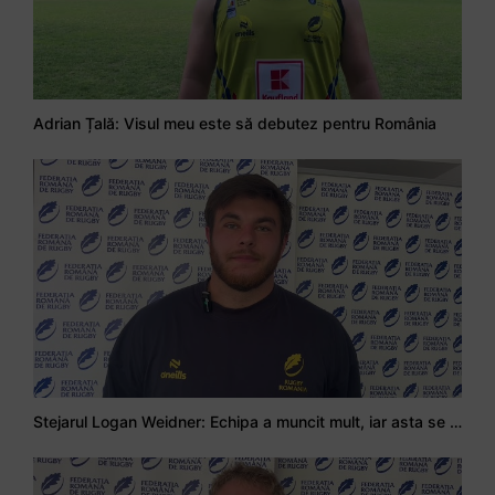
Adrian Țală: Visul meu este să debutez pentru România
Stejarul Logan Weidner: Echipa a muncit mult, iar asta se va vedea în meciurile de la Nations Cup