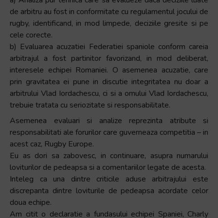
de arbitru au fost in conformitate cu regulamentul jocului de
rugby, identificand, in mod limpede, deciziile gresite si pe
cele corecte.
b) Evaluarea acuzatiei Federatiei spaniole conform careia
arbitrajul a fost partinitor favorizand, in mod deliberat,
interesele echipei Romaniei. O asemenea acuzatie, care
prin gravitatea ei pune in discutie integritatea nu doar a
arbitrului Vlad Iordachescu, ci si a omului Vlad Iordachescu,
trebuie tratata cu seriozitate si responsabilitate.
Asemenea evaluari si analize reprezinta atribute si
responsabilitati ale forurilor care guverneaza competitia – in
acest caz, Rugby Europe.
Eu as dori sa zabovesc, in continuare, asupra numarului
loviturilor de pedeapsa si a comentariilor legate de acesta.
Inteleg ca una dintre criticile aduse arbitrajului este
discrepanta dintre loviturile de pedeapsa acordate celor
doua echipe.
Am citit o declaratie a fundasului echipei Spaniei, Charly