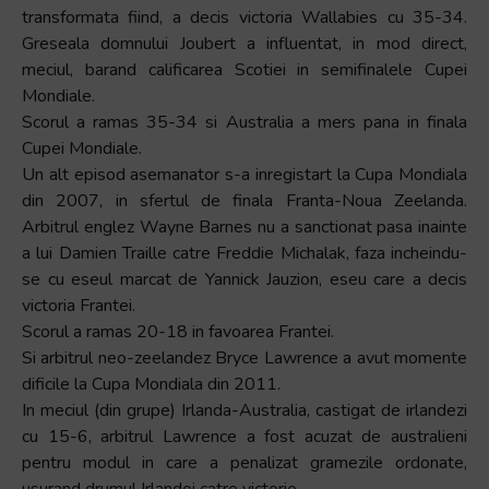
transformata fiind, a decis victoria Wallabies cu 35-34.
Greseala domnului Joubert a influentat, in mod direct,
meciul, barand calificarea Scotiei in semifinalele Cupei
Mondiale.
Scorul a ramas 35-34 si Australia a mers pana in finala
Cupei Mondiale.
Un alt episod asemanator s-a inregistart la Cupa Mondiala
din 2007, in sfertul de finala Franta-Noua Zeelanda.
Arbitrul englez Wayne Barnes nu a sanctionat pasa inainte
a lui Damien Traille catre Freddie Michalak, faza incheindu-
se cu eseul marcat de Yannick Jauzion, eseu care a decis
victoria Frantei.
Scorul a ramas 20-18 in favoarea Frantei.
Si arbitrul neo-zeelandez Bryce Lawrence a avut momente
dificile la Cupa Mondiala din 2011.
In meciul (din grupe) Irlanda-Australia, castigat de irlandezi
cu 15-6, arbitrul Lawrence a fost acuzat de australieni
pentru modul in care a penalizat gramezile ordonate,
usurand drumul Irlandei catre victorie.