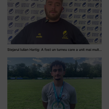
Stejarul Iulian Hartig: A fost un turneu care a unit mai mult echipa