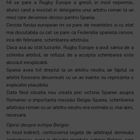
Mi se pare a Rugby Europe a gresit, in mod nepermis,
atunci cand a insistat in delegarea unui arbitru roman la un
meci care devenise decisiv pentru Spania.
Decizia forului european mi se pare de neanteles si cu atat
mai discutabila cu cat se pare ca Federatia spaniola ceruse,
inca din februarie, schimbarea arbitrului.
Daca asa au stat lucrurile, Rugby Europe a avut sansa de a
schimba arbitrul, iar refuzul de a accepta schimbarea este
absolut inexplicabil.
Spania avea tot dreptul la un arbitru neutru, iar faptul ca
arbitrii fusesera desemnati cu un an inainte nu reprezinta o
explicatie plauzibila.
Data fiind situatia nou creata prin victoria Spaniei asupra
Romaniei si importanta meciului Belgia-Spania, schimbarea
arbitrului roman cu un arbitru neutru era normala si, mai ales,
necesara.
Opinii despre echipa Belgiei
In mod indirect, controversa legata de arbitrajul domnului
Iordachescu, pune in discutie meritele echipei Belgiei, care