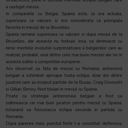
a castigat meciul.
In comparatie cu Belgia, Spania este, la ora actuala,
superioara ca valoare si era considerata ca principala
favorita in meciul de la Bruxelles.
Spania ramane superioara ca valoare si dupa meciul de la
Bruxelles, dar aceasta nu trebuie, insa, sa diminueze cu
nimic meritele evolutiei surprinzatoare a belgienilor care au
realizat, probabil, unul dintre cele mai bune meciuri ale lor in
aceasta editie a competitiei europene.
Am observat ca, fata de meciul cu Romania, antrenorul
belgian a schimbat aproape toata echipa, doar doi dintre
jucatorii care au inceput partida de la Buzau, Craig Dowsett
si Gillian Benoy, fiind titulari in meciul cu Spania.
Poate ca strategia antrenorului belgian a fost sa
odihneasca cei mai buni jucatori pentru meciul cu Spania,
hotarand sa foloseasca echipa secunda in partida cu
Romania.
Dupa parerea mea, punctul forte l-a constituit defensiva,