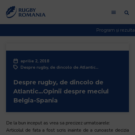
Welcome
to
All
in
One
Accessibility
screen
reader.
aprilie 2, 2018
To
Despre rugby, de dincolo de Atlantic...
start
the
Despre rugby, de dincolo de
All
in
Atlantic…Opinii despre meciul
One
Belgia-Spania
Accessibility
screen
reader,
De la bun inceput as vrea sa precizez urmatoarele:
press
Articolul de fata a fost scris inainte de a cunoaste decizia
"Ctrl