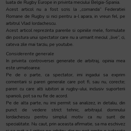
luata de Rugby Europe in privinta meciului Belgia-Spania.
+
Acest articol nu a fost scris la „comanda” Federatiei
/".
Romane de Rugby si nici pentru a-l apara, in vreun fel, pe
This
arbitrul Vlad Iordachescu.
shortcut
Acest articol reprezinta parerile si opiniile mele, formulate
activates
din postura unui spectator care nu a urmarit meciul „live”, ci,
the
cateva zile mai tarziu, pe youtube.
screen
Considerente generale
reader
In privinta controversei generate de arbitraj, opinia mea
to
este urmatoarea:
help
Pe de o parte, ca spectator, imi ingadui sa exprim
you
comentarii si pareri generale care pot fi, sau nu, corecte;
navigate
pareri cu care alti iubitori ai rugby-ului, inclusiv suporterii
and
spanioli, pot sa nu fie de acord.
interact
Pe de alta parte, nu imi permit sa analizez, in detaliu, din
with
punct de vedere strict tehnic, arbitrajul domnului
the
Iordachescu pentru simplul motiv ca nu sunt de
content.
specialitate. Nu caut, prin aceasta afirmatie, sa ma eschivez
si sa evit a-l critica pe arbitru, dar nu pot emite o judecata