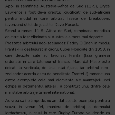
Apoi, in semifinala Australia-Africa de Sud (11-9), Bryce
Lawrence a fost de-a dreptul „crucificat” de sud-africani
pentru modul in care arbitrat fazele de breakdown,
favorizand stilul de joc al lui Dave Pocock.
Scorul a ramas 11-9, Africa de Sud, campioana mondiala
en-titre a fosr eliminata si Australia a mers mai departe.
Prestatia arbitrului neo-zeelandez Paddy O’Brien, in meciul
Franta-Fiji desfasurat in cadrul Cupei Mondiale din 1999, in
care deciziile sale au favorizat Franta (faza gramezii
ordonate in care taloneur-ul francez Marc dal Maso este
ridicat, la verticala, de linia intai fijiana, iar arbitrul neo-
zeelandez acorda eseu de penalitate Frantei (!) ramane una
dintre exemplele cele mai elocvente ale avantajarii unei
echipe in detrimentul alteia) , a constituit unul dintre cele
mai slabe arbitraje la nivel international.
As vrea sa fie limpede: nu am dat aceste exemple pentru a
scuza, in vreun fel, maniera de arbitraj a domnului
Iordachescu, in cazul in care Rugby Europe va decide ca