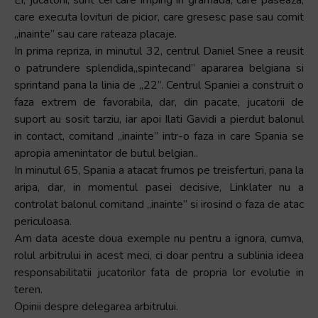
care executa lovituri de picior, care gresesc pase sau comit
„inainte” sau care rateaza placaje.
In prima repriza, in minutul 32, centrul Daniel Snee a reusit
o patrundere splendida„spintecand” apararea belgiana si
sprintand pana la linia de „22”. Centrul Spaniei a construit o
faza extrem de favorabila, dar, din pacate, jucatorii de
suport au sosit tarziu, iar apoi Ilati Gavidi a pierdut balonul
in contact, comitand „inainte” intr-o faza in care Spania se
apropia amenintator de butul belgian..
In minutul 65, Spania a atacat frumos pe treisferturi, pana la
aripa, dar, in momentul pasei decisive, Linklater nu a
controlat balonul comitand „inainte” si irosind o faza de atac
periculoasa.
Am data aceste doua exemple nu pentru a ignora, cumva,
rolul arbitrului in acest meci, ci doar pentru a sublinia ideea
responsabilitatii jucatorilor fata de propria lor evolutie in
teren.
Opinii despre delegarea arbitrului.