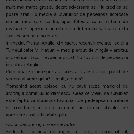
mult mai multe greseli decat adversara sa. Nu cred ca se
poate stabili o medie a loviturilor de pedeapsa acordate
intr-un meci care sa fie, apoi, folosita ca un criteriu de
evaluare si apreciere, inainte de a determina natura corecta
(sau incorecta) a acestora.
In meciul Franta-Anglia, din cadrul recent incheiatei editii a
Turnelui celor VI Natiuni – meci pierdut de Anglia – arbitrul
sud-african Jaco Peyper a dictat 16 lovituri de pedeapsa
împotriva Angliei.
Cum poate fi interpretata acesta statistica din punct de
vedere al arbitrajului? E mult, e putin?
Pomenind acest episod, eu nu caut scuze manierei de
arbitraj a domnului Iordachescu. Ceea ce vreau sa subliniez
este faptul ca statistica loviturilor de pedeapsa nu trebuie
sa constituie, in mod automat, un criteriu absolut de
apreciere a calitatii arbitrajului.
Opinii despre rejucarea meciului
Federatia spaniola de rugby a cerut, in mod oficial,