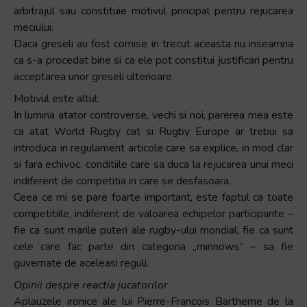
arbitrajul sau constituie motivul principal pentru rejucarea
meciului.
Daca greseli au fost comise in trecut aceasta nu inseamna
ca s-a procedat bine si ca ele pot constitui justificari pentru
acceptarea unor greseli ulterioare.
Motivul este altul:
In lumina atator controverse, vechi si noi, parerea mea este
ca atat World Rugby cat si Rugby Europe ar trebui sa
introduca in regulament articole care sa explice, in mod clar
si fara echivoc, conditiile care sa duca la rejucarea unui meci
indiferent de competitia in care se desfasoara.
Ceea ce mi se pare foarte important, este faptul ca toate
competitiile, indiferent de valoarea echipelor participante –
fie ca sunt marile puteri ale rugby-ului mondial, fie ca sunt
cele care fac parte din categoria „minnows” – sa fie
guvernate de aceleasi reguli.
Opinii despre reactia jucatorilor
Aplauzele ironice ale lui Pierre-Francois Bartheme de la