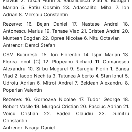
Flavius 2. Tasca Florin 3. Badalicescu Vlad 4. Butugan
Marian 5. Ratiu Cosmin 23. Adascalitei Mihai 7. Ion
Adrian 8. Mersoiu Constantin
Rezerve: 16. Bejan Daniel 17. Nastase Andrei 18.
Antonescu Marius 19. Tanase Vlad 21. Cristea Andrei 20.
Muntean Bogdan 22. Oprea Nicolae 6. Nitu Octavian
Antrenor: Demci Stefan
CSM Bucuresti: 15. Ion Florentin 14. Ispir Marian 13.
Florea Ionut (C) 12. Plopeanu Richard 11. Comanescu
Alexandru 10. Sirbu Mugurel 9. Surugiu Florin 1. Bunea
Vlad 2. Iacob Nechita 3. Tutunea Alberto 4. Stan Ionut 5.
Udroiu Adrian 6. Mitroi Andrei 7. Beldean Alexandru 8.
Poparlan Valentin
Rezerve: 16. Gornoava Nicolae 17. Tudor George 18.
Robert Vasile 19. Murgoci Cristian 20. Pasciuc Adrian 21.
Voicu Cristian 22. Badea Claudiu 23. Dumitru
Constantin
Antrenor: Neaga Daniel