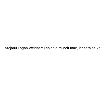
Stejarul Logan Weidner: Echipa a muncit mult, iar asta se va vedea în meciurile de la Nations Cup