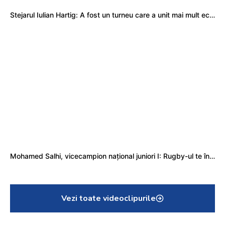
Stejarul Iulian Hartig: A fost un turneu care a unit mai mult echipa
Mohamed Salhi, vicecampion național juniori I: Rugby-ul te învață să accepți și înfrângerile
Vezi toate videoclipurile