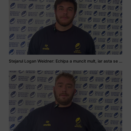
Stejarul Logan Weidner: Echipa a muncit mult, iar asta se va vedea în meciurile de la Nations Cup