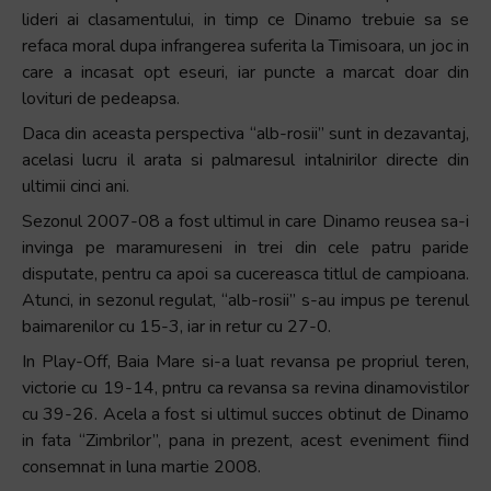
lideri ai clasamentului, in timp ce Dinamo trebuie sa se
refaca moral dupa infrangerea suferita la Timisoara, un joc in
care a incasat opt eseuri, iar puncte a marcat doar din
lovituri de pedeapsa.
Daca din aceasta perspectiva “alb-rosii” sunt in dezavantaj,
acelasi lucru il arata si palmaresul intalnirilor directe din
ultimii cinci ani.
Sezonul 2007-08 a fost ultimul in care Dinamo reusea sa-i
invinga pe maramureseni in trei din cele patru paride
disputate, pentru ca apoi sa cucereasca titlul de campioana.
Atunci, in sezonul regulat, “alb-rosii” s-au impus pe terenul
baimarenilor cu 15-3, iar in retur cu 27-0.
In Play-Off, Baia Mare si-a luat revansa pe propriul teren,
victorie cu 19-14, pntru ca revansa sa revina dinamovistilor
cu 39-26. Acela a fost si ultimul succes obtinut de Dinamo
in fata “Zimbrilor”, pana in prezent, acest eveniment fiind
consemnat in luna martie 2008.