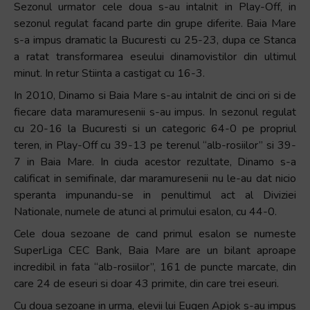
Sezonul urmator cele doua s-au intalnit in Play-Off, in
sezonul regulat facand parte din grupe diferite. Baia Mare
s-a impus dramatic la Bucuresti cu 25-23, dupa ce Stanca
a ratat transformarea eseului dinamovistilor din ultimul
minut. In retur Stiinta a castigat cu 16-3.
In 2010, Dinamo si Baia Mare s-au intalnit de cinci ori si de
fiecare data maramuresenii s-au impus. In sezonul regulat
cu 20-16 la Bucuresti si un categoric 64-0 pe propriul
teren, in Play-Off cu 39-13 pe terenul “alb-rosiilor” si 39-
7 in Baia Mare. In ciuda acestor rezultate, Dinamo s-a
calificat in semifinale, dar maramuresenii nu le-au dat nicio
speranta impunandu-se in penultimul act al Diviziei
Nationale, numele de atunci al primului esalon, cu 44-0.
Cele doua sezoane de cand primul esalon se numeste
SuperLiga CEC Bank, Baia Mare are un bilant aproape
incredibil in fata “alb-rosiilor”, 161 de puncte marcate, din
care 24 de eseuri si doar 43 primite, din care trei eseuri.
Cu doua sezoane in urma, elevii lui Eugen Apjok s-au impus