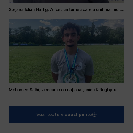
Stejarul Iulian Hartig: A fost un turneu care a unit mai mult echipa
Mohamed Salhi, vicecampion național juniori I: Rugby-ul te învață să accepți și înfrângerile
Vezi toate videoclipurile