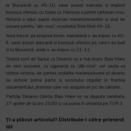
la Bucuresti cu 45-10, sase eseuri marcate si implicit
bonusul ofensiv, cu toate ca Macovei a primit cartonas rosu.
Returul a adus sapte incercari maramuresenilor si unul de
onoare pentru “alb-rosii”, rezultatul final fiind 45-16.
Anul trecut, pe propriul teren, baimarenii s-au impus cu 40-
6, sase eseuri aducand si bonusul ofensiv, pe care l-au luat
si la Bucuresti, unde s-au impus cu 31-11.
Tinand cont de faptul ca Dinamo nu a mai invins Baia Mare
de cinci sezoane, cu siguranta ca “alb-rosii” vor cauta sa
obtina victoria, de partea cealalta maramuresenii isi doresc
sa incheie prima parte a sezonului regulat in fruntea
clasamentului, premise care vor asigura un joc de calitate.
Partida Dinamo-Stiinta Baia Mare se va disputa sambata,
27 aprilie de la ora 10:00 si va putea fi urmarita pe TVR 2.
Ți-a plăcut articolul? Distribuie-l către prietenii
tăi: