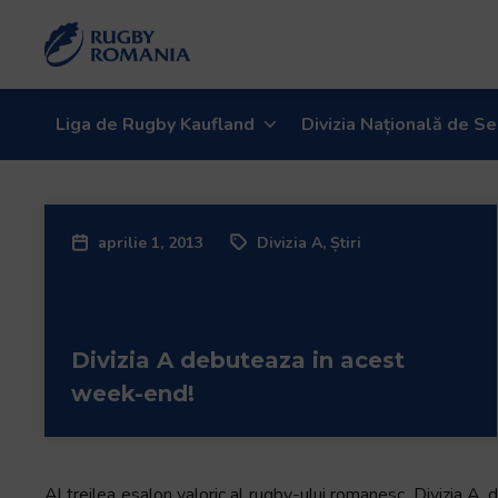
Bun
venit
la
cititorul
de
Liga de Rugby Kaufland
Divizia Națională de Se
ecran
All
in
One
aprilie 1, 2013
Divizia A
,
Știri
Accessibility
Pentru
a
porni
Divizia A debuteaza in acest
cititorul
de
week-end!
ecran
All
in
One
Al treilea esalon valoric al rugby-ului romanesc, Divizia A