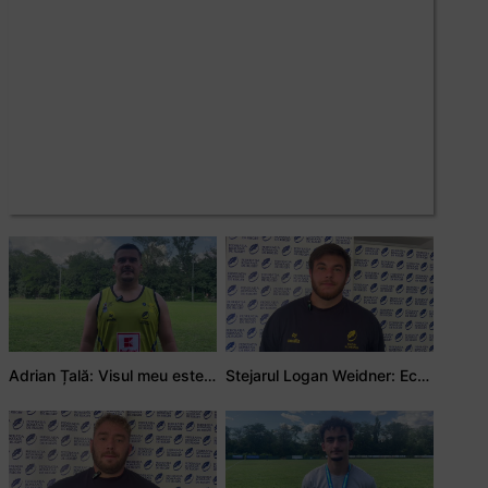
Adrian Țală: Visul meu este să debutez pentru România
Stejarul Logan Weidner: Echipa a muncit mult, iar asta se va vedea în meciurile de la Nations Cup