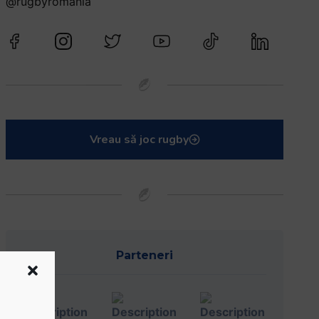
@rugbyromania
Vreau să joc rugby
Parteneri