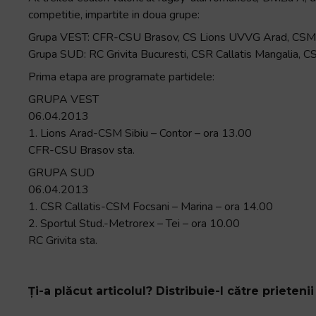
Accessibility,
competitie, impartite in doua grupe:
apăsați
Grupa VEST: CFR-CSU Brasov, CS Lions UVVG Arad, CSM 
„Ctrl
Grupa SUD: RC Grivita Bucuresti, CSR Callatis Mangalia, C
+
Prima etapa are programate partidele:
/”
Această
GRUPA VEST
comandă
06.04.2013
rapidă
1. Lions Arad-CSM Sibiu – Contor – ora 13.00
activează
CFR-CSU Brasov sta.
cititorul
GRUPA SUD
de
06.04.2013
ecran
1. CSR Callatis-CSM Focsani – Marina – ora 14.00
pentru
2. Sportul Stud.-Metrorex – Tei – ora 10.00
a
RC Grivita sta.
vă
ajuta
să
Ți-a plăcut articolul? Distribuie-l către prietenii 
navigați