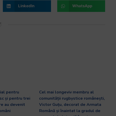
LinkedIn
WhatsApp
al pentru
Cel mai longeviv membru al
c și pentru trei
comunității rugbystice românești,
are au devenit
Victor Guțu, decorat de Armata
români
Română și înaintat la gradul de