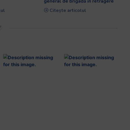
general de brigadă în retragere
lul
Citește articolul