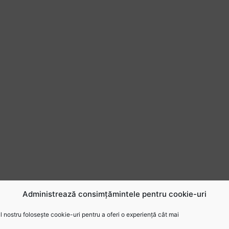
Administrează consimțămintele pentru cookie-uri
 nostru folosește cookie-uri pentru a oferi o experiență cât mai