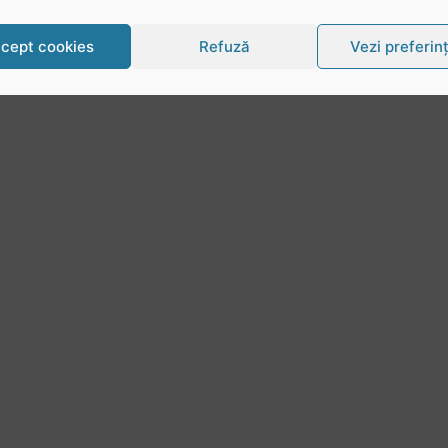
cept cookies
Refuză
Vezi preferin