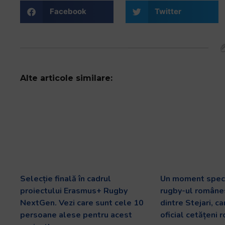
și
Facebook
Twitter
să
interacționați
cu
conținutul.
Alte articole similare:
Selecție finală în cadrul
Un moment speci
proiectului Erasmus+ Rugby
rugby-ul românes
NextGen. Vezi care sunt cele 10
dintre Stejari, c
persoane alese pentru acest
oficial cetățeni 