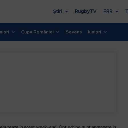
Știri
RugbyTV
FRR
T
niori
Cupa României
Sevens
Juniori
, debuteaza in acest week-end. Opt echipe sunt angrenate in