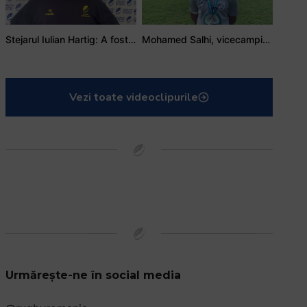
Stejarul Iulian Hartig: A fost un turneu care a unit mai mult echipa
Mohamed Salhi, vicecampion național juniori I: Rugby-ul te învață să accepți și înfrângerile
Vezi toate videoclipurile
Urmărește-ne în social media