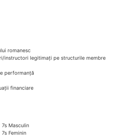
ului romanesc
i/instructori legitimați pe structurile membre
 de performanță
ații financiare
 7s Masculin
 7s Feminin