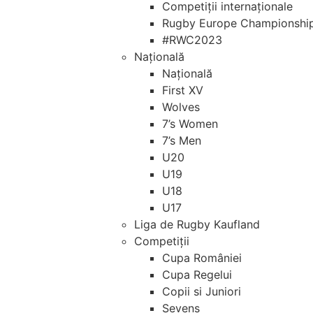
Competiții internaționale
Rugby Europe Championshi
#RWC2023
Națională
Națională
First XV
Wolves
7’s Women
7’s Men
U20
U19
U18
U17
Liga de Rugby Kaufland
Competiții
Cupa României
Cupa Regelui
Copii si Juniori
Sevens