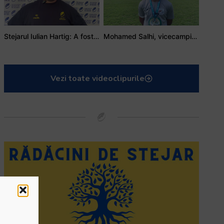
Stejarul Iulian Hartig: A fost un turneu care a unit mai mult echipa
Mohamed Salhi, vicecampion național juniori I: Rugby-ul te învață să accepți și înfrângerile
Vezi toate videoclipurile