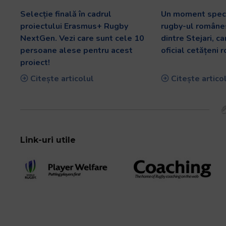
Selecție finală în cadrul
Un moment speci
proiectului Erasmus+ Rugby
rugby-ul românes
NextGen. Vezi care sunt cele 10
dintre Stejari, c
persoane alese pentru acest
oficial cetățeni 
proiect!
Citește articolul
Citește artico
Link-uri utile