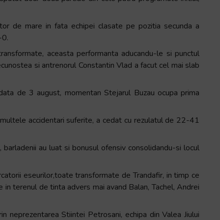
or de mare in fata echipei clasate pe pozitia secunda a
-0.
t transformate, aceasta performanta aducandu-le si punctul
cunostea si antrenorul Constantin Vlad a facut cel mai slab
data de 3 august, momentan Stejarul Buzau ocupa prima
ultele accidentari suferite, a cedat cu rezulatul de 22-41
 barladenii au luat si bonusul ofensiv consolidandu-si locul
torii eseurilor,toate transformate de Trandafir, in timp ce
zare in terenul de tinta advers mai avand Balan, Tachel, Andrei
n neprezentarea Stiintei Petrosani, echipa din Valea Jiului