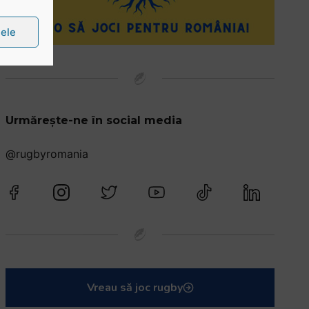
țele
Urmărește-ne în social media
@rugbyromania
Vreau să joc rugby