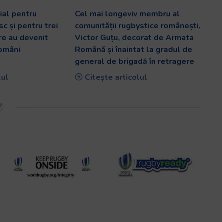
al pentru
Cel mai longeviv membru al
c și pentru trei
comunității rugbystice românești,
are au devenit
Victor Guțu, decorat de Armata
români
Română și înaintat la gradul de
general de brigadă în retragere
lul
Citește articolul