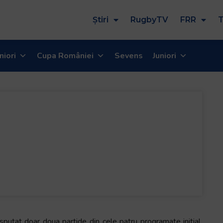
Știri
RugbyTV
FRR
T
niori
Cupa României
Sevens
Juniori
isputat doar doua partide din cele patru programate initial,