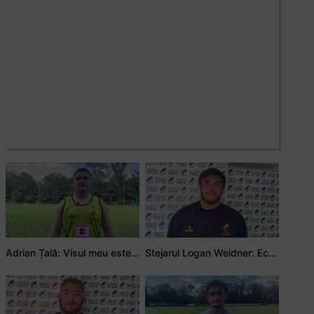
Adrian Țală: Visul meu este să debutez pentru România
Stejarul Logan Weidner: Echipa a muncit mult, iar asta se va vedea în meciurile de la Nations Cup