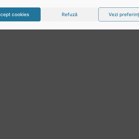
cept cookies
Refuză
Vezi preferin