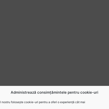
Administrează consimțămintele pentru cookie-uri
 nostru folosește cookie-uri pentru a oferi o experiență cât mai