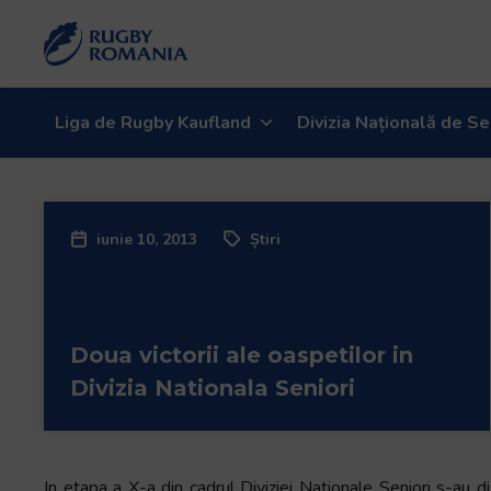
Liga de Rugby Kaufland
Divizia Națională de Se
iunie 10, 2013
Știri
Doua victorii ale oaspetilor in
Divizia Nationala Seniori
In etapa a X-a din cadrul Diviziei Nationale Seniori s-au d