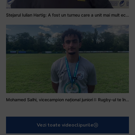
Stejarul Iulian Hartig: A fost un turneu care a unit mai mult echipa
Mohamed Salhi, vicecampion național juniori I: Rugby-ul te învață să accepți și înfrângerile
Vezi toate videoclipurile