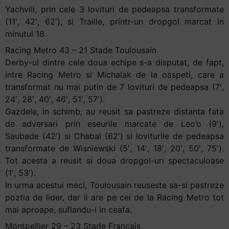
Yachvili, prin cele 3 lovituri de pedeapsa transformate
(11′, 42′, 62′), si Traille, printr-un dropgol marcat in
minutul 18.
Racing Metro 43 – 21 Stade Toulousain
Derby-ul dintre cele doua echipe s-a disputat, de fapt,
intre Racing Metro si Michalak de la oaspeti, care a
transformat nu mai putin de 7 lovituri de pedeapsa (7′,
24′, 28′, 40′, 46′, 51′, 57′).
Gazdele, in schimb, au reusit sa pastreze distanta fata
de adversari prin eseurile marcate de Leo’o (9′),
Saubade (42′) si Chabal (62′) si loviturile de pedeapsa
transformate de Wisniewski (5′, 14′, 18′, 20′, 50′, 75′).
Tot acesta a reusit si doua dropgol-uri spectaculoase
(1′, 53′).
In urma acestui meci, Toulousain reuseste sa-si pastreze
poztia de lider, dar ii are pe cei de la Racing Metro tot
mai aproape, suflandu-i in ceafa.
Montpellier 29 – 23 Stade Français