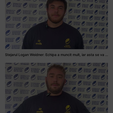
Stejarul Logan Weidner: Echipa a muncit mult, iar asta se va vedea în meciurile de la Nations Cup