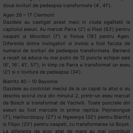
doua lovituri de pedeapsa transformate (4′, 41′).
Agen 26 – 17 Clermont
Gazdele au castigat acest meci in ciuda egalitatii la
capitolul eseuri. Au marcat Parra (2’) si Pissi (63’) pentru
oaspeti si Monribot (7’) si Fonua (18’) pentru Agen.
Diferenta dintre invingatori si invinsi a fost facuta de
numarul de lovituri de pedeapsa transformate. Barnard
a reusit sa aduca nu mai putin de 12 puncte echipei sale
(6′, 16′, 41′, 57′), in timp ce Parra a transformat un eseu
(2’) si o lovitura de pedeapsa (34’).
Biarritz 40 – 10 Bayonne
Gazdele au controlat meciul de la un capat la altul si au
deschis scorul inca din minutul 2, printr-un eseu marcat
de Bosch si transformat de Yachvili. Toate punctele din
eseuri au fost marcate in prima repriza: Peyrelongue
(7′), Harinordoquy (27′) si Ngwenya (32′) pentru Biarritz
si Filipo (20′) pentru oaspeti, cu transformarea lui Boyet.
La diferenta de scor atat de mare au mai contribuit