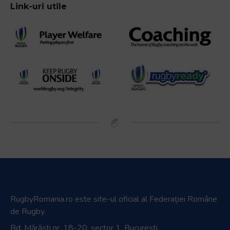
Link-uri utile
RugbyRomania.ro
este site-ul oficial al Federației Române
de Rugby.
Bd. Mărăști nr. 18-20, sector 1, București