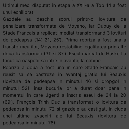
Ultimul meci disputat in etapa a XXII-a a Top 14 a fost
unul echilibrat.
Gazdele au deschis scorul printr-o lovitura de
penalizare transformata de Moyano, iar Dupuy de la
Stade Francais a replicat imediat transformand 3 lovituri
de pedeapsa (14’. 21’, 25’). Prima repriza a fost una a
transformeurilor, Moyano restabilind egalitatea prin alte
doua transformari (31’ si 37’). Eseul marcat de Haskell a
facut ca oaspetii sa intre in avantaj la cabine.
Repriza a doua a fost una in care Stade Francais au
reusit sa se pastreze in avantaj gratie lui Beauxis
(lovitura de pedeapsa in minutul 46 si dropgol in
minutul 52), insa bucuria lor a durat doar pana in
momentul in care Jgenti a inscris eseul de 24 la 20
(69’). François Trinh Duc a transformat o lovitura de
pedeapsa in minutul 72 si gazdele au castigat, in ciuda
unei ultime zvacniri ale lui Beauxis (lovitura de
pedeapsa in minutul 78).