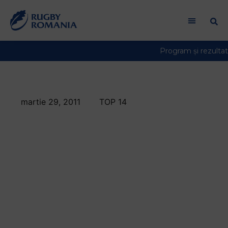
martie 29, 2011
TOP 14
Duelul romanilor din
Top 14 se amana
pentru urmatorul
meci dintre La
Rochelle si
Perpignan