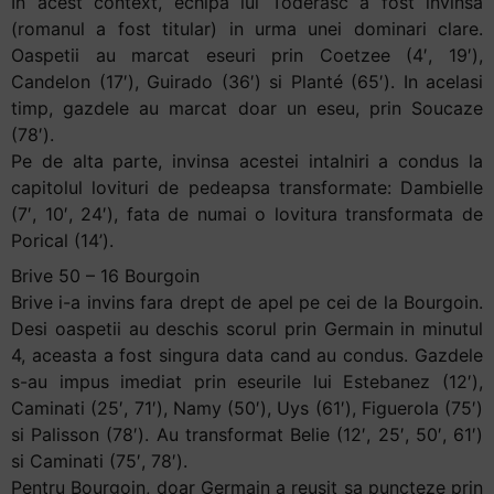
In acest context, echipa lui Toderasc a fost invinsa
(romanul a fost titular) in urma unei dominari clare.
Oaspetii au marcat eseuri prin Coetzee (4′, 19′),
Candelon (17′), Guirado (36′) si Planté (65′). In acelasi
timp, gazdele au marcat doar un eseu, prin Soucaze
(78′).
Pe de alta parte, invinsa acestei intalniri a condus la
capitolul lovituri de pedeapsa transformate: Dambielle
(7′, 10′, 24′), fata de numai o lovitura transformata de
Porical (14’).
Brive 50 – 16 Bourgoin
Brive i-a invins fara drept de apel pe cei de la Bourgoin.
Desi oaspetii au deschis scorul prin Germain in minutul
4, aceasta a fost singura data cand au condus. Gazdele
s-au impus imediat prin eseurile lui Estebanez (12′),
Caminati (25′, 71′), Namy (50′), Uys (61′), Figuerola (75′)
si Palisson (78′). Au transformat Belie (12′, 25′, 50′, 61′)
si Caminati (75′, 78′).
Pentru Bourgoin, doar Germain a reusit sa puncteze prin