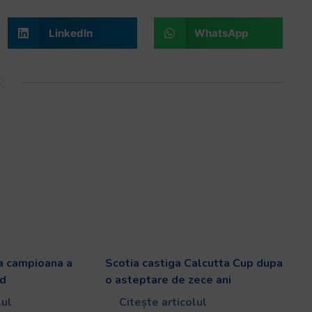
LinkedIn
WhatsApp
a campioana a
Scotia castiga Calcutta Cup dupa
rd
o asteptare de zece ani
lul
Citește articolul