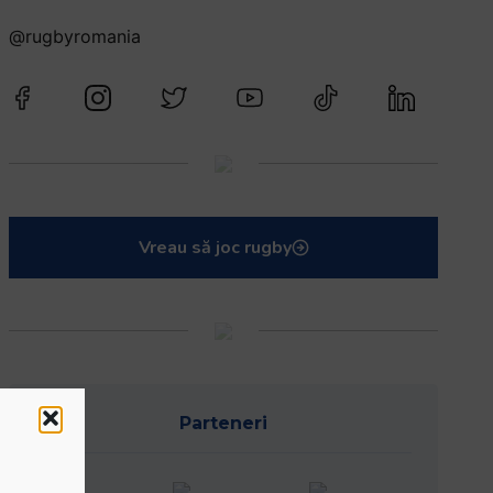
@rugbyromania
Vreau să joc rugby
Parteneri