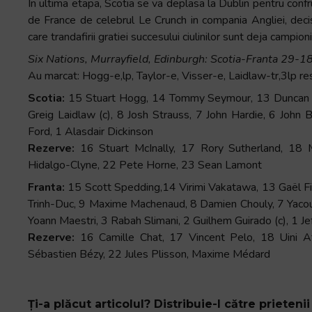
In ultima etapa, Scotia se va deplasa la Dublin pentru conf
de France de celebrul Le Crunch in compania Angliei, decis
care trandafirii gratiei succesului ciulinilor sunt deja campioni
Six Nations, Murrayfield, Edinburgh: Scotia-Franta 29-1
Au marcat: Hogg-e,lp, Taylor-e, Visser-e, Laidlaw-tr,3lp r
Scotia:
15 Stuart Hogg, 14 Tommy Seymour, 13 Duncan Tay
Greig Laidlaw (c), 8 Josh Strauss, 7 John Hardie, 6 John 
Ford, 1 Alasdair Dickinson
Rezerve:
16 Stuart McInally, 17 Rory Sutherland, 1
Hidalgo-Clyne, 22 Pete Horne, 23 Sean Lamont
Franta:
15 Scott Spedding,14 Virimi Vakatawa, 13 Gaël F
Trinh-Duc, 9 Maxime Machenaud, 8 Damien Chouly, 7 Yacou
Yoann Maestri, 3 Rabah Slimani, 2 Guilhem Guirado (c), 1 Je
Rezerve:
16 Camille Chat, 17 Vincent Pelo, 18 Uini A
Sébastien Bézy, 22 Jules Plisson, Maxime Médard
Ți-a plăcut articolul? Distribuie-l către prietenii 