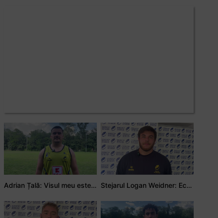
Adrian Țală: Visul meu este să debutez pentru România
Stejarul Logan Weidner: Echipa a muncit mult, iar asta se va vedea în meciurile de la Nations Cup