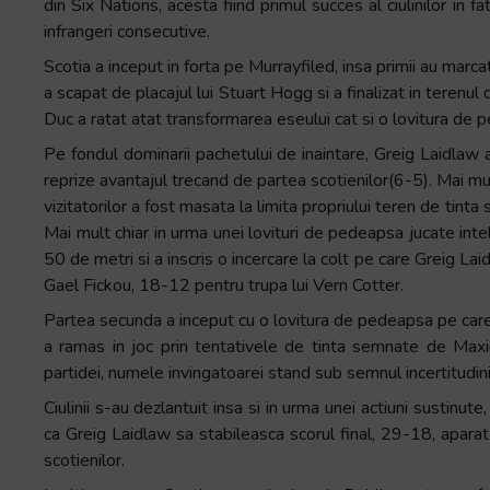
din Six Nations, acesta fiind primul succes al ciulinilor in f
infrangeri consecutive.
Scotia a inceput in forta pe Murrayfiled, insa primii au marca
a scapat de placajul lui Stuart Hogg si a finalizat in terenu
Duc a ratat atat transformarea eseului cat si o lovitura de pede
Pe fondul dominarii pachetului de inaintare, Greig Laidlaw 
reprize avantajul trecand de partea scotienilor(6-5). Mai mul
vizitatorilor a fost masata la limita propriului teren de tinta
Mai mult chiar in urma unei lovituri de pedeapsa jucate inte
50 de metri si a inscris o incercare la colt pe care Greig Laid
Gael Fickou, 18-12 pentru trupa lui Vern Cotter.
Partea secunda a inceput cu o lovitura de pedeapsa pe care
a ramas in joc prin tentativele de tinta semnate de Maxi
partidei, numele invingatoarei stand sub semnul incertitudini
Ciulinii s-au dezlantuit insa si in urma unei actiuni sustinut
ca Greig Laidlaw sa stabileasca scorul final, 29-18, apara
scotienilor.