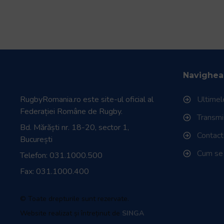
Navighea
RugbyRomania.ro
este site-ul oficial al
Ultimele
Federației Române de Rugby.
Transmisi
Bd. Mărăști nr. 18-20, sector 1,
Contac
București
Cum se
Telefon:
031.1000.500
Fax: 031.1000.400
© Toate drepturile sunt rezervate.
Website realizat și întreținut de
SINGA