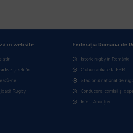
ză în website
Federația Româna de 
 știri
Istoric rugby în România
i live și reluări
Cluburi afiliate la FRR
tează-ne
Stadionul național de rug
 joacă Rugby
Conducere, comisii și de
Info - Anunțuri