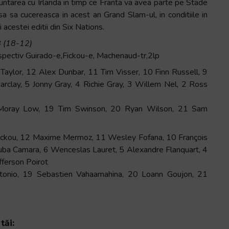
runtarea cu Irlanda in timp ce Franta va avea parte pe Stade
a sa cucereasca in acest an Grand Slam-ul, in conditiile in
i acestei editii din Six Nations.
8 (18-12)
espectiv Guirado-e,Fickou-e, Machenaud-tr,2lp
lor, 12 Alex Dunbar, 11 Tim Visser, 10 Finn Russell, 9
Barclay, 5 Jonny Gray, 4 Richie Gray, 3 Willem Nel, 2 Ross
8 Moray Low, 19 Tim Swinson, 20 Ryan Wilson, 21 Sam
ickou, 12 Maxime Mermoz, 11 Wesley Fofana, 10 François
ba Camara, 6 Wenceslas Lauret, 5 Alexandre Flanquart, 4
fferson Poirot
tonio, 19 Sebastien Vahaamahina, 20 Loann Goujon, 21
tăi: