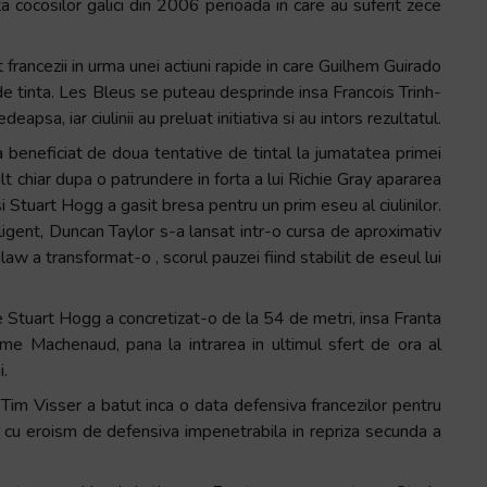
ata cocosilor galici din 2006 perioada in care au suferit zece
t francezii in urma unei actiuni rapide in care Guilhem Guirado
l de tinta. Les Bleus se puteau desprinde insa Francois Trinh-
apsa, iar ciulinii au preluat initiativa si au intors rezultatul.
a beneficiat de doua tentative de tintal la jumatatea primei
t chiar dupa o patrundere in forta a lui Richie Gray apararea
 si Stuart Hogg a gasit bresa pentru un prim eseu al ciulinilor.
ligent, Duncan Taylor s-a lansat intr-o cursa de aproximativ
law a transformat-o , scorul pauzei fiind stabilit de eseul lui
 Stuart Hogg a concretizat-o de la 54 de metri, insa Franta
me Machenaud, pana la intrarea in ultimul sfert de ora al
i.
e, Tim Visser a batut inca o data defensiva francezilor pentru
t cu eroism de defensiva impenetrabila in repriza secunda a