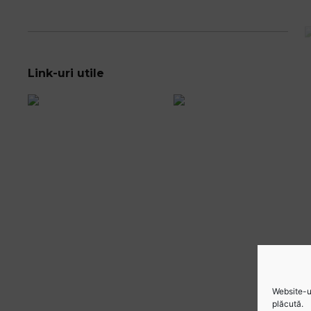
Link-uri utile
Website-ul
plăcută.