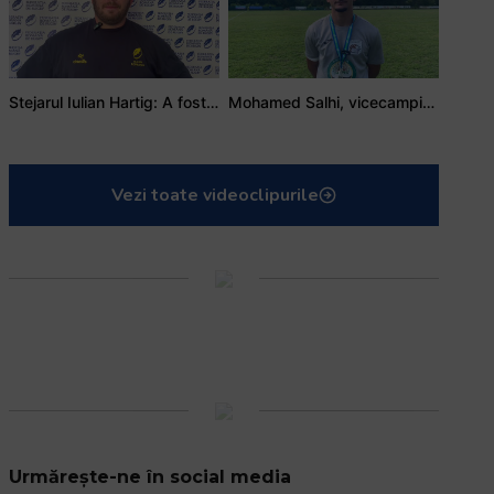
Stejarul Iulian Hartig: A fost un turneu care a unit mai mult echipa
Mohamed Salhi, vicecampion național juniori I: Rugby-ul te învață să accepți și înfrângerile
Vezi toate videoclipurile
Urmărește-ne în social media