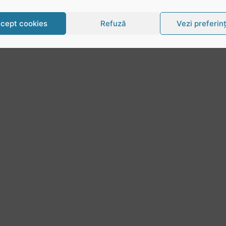
cept cookies
Refuză
Vezi preferin