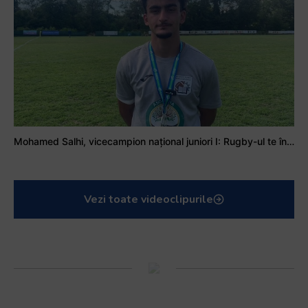
Mohamed Salhi, vicecampion național juniori I: Rugby-ul te învață să accepți și înfrângerile
Vezi toate videoclipurile