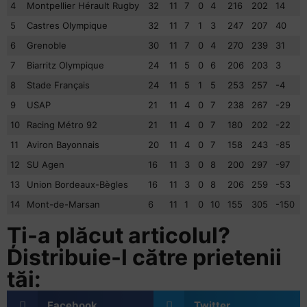
4
Montpellier Hérault Rugby
32
11
7
0
4
216
202
14
5
Castres Olympique
32
11
7
1
3
247
207
40
6
Grenoble
30
11
7
0
4
270
239
31
7
Biarritz Olympique
24
11
5
0
6
206
203
3
8
Stade Français
24
11
5
1
5
253
257
-4
9
USAP
21
11
4
0
7
238
267
-29
10
Racing Métro 92
21
11
4
0
7
180
202
-22
11
Aviron Bayonnais
20
11
4
0
7
158
243
-85
12
SU Agen
16
11
3
0
8
200
297
-97
13
Union Bordeaux-Bègles
16
11
3
0
8
206
259
-53
14
Mont-de-Marsan
6
11
1
0
10
155
305
-150
Ți-a plăcut articolul?
Distribuie-l către prietenii
tăi:
Facebook
Twitter