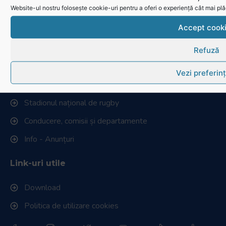
Contactează-ne
Website-ul nostru folosește cookie-uri pentru a oferi o experiență cât mai plă
Cum se joacă Rugby
Accept cook
Federația Româna de Rugby
Refuză
Istoric rugby în România
Vezi preferin
Cluburi afiliate la FRR
Stadionul național de rugby
Conducere, comisii și departamente
Info - Anunțuri
Link-uri utile
Download
Politica de utilizare cookies