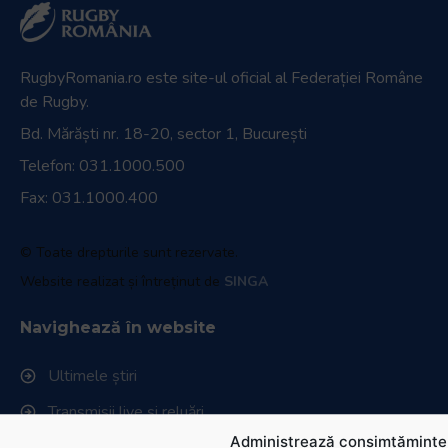
RugbyRomania.ro
este site-ul oficial al Federației Române
de Rugby.
Bd. Mărăști nr. 18-20, sector 1, București
Telefon:
031.1000.500
Fax: 031.1000.400
© Toate drepturile sunt rezervate.
Website realizat și întreținut de
SINGA
Navighează în website
Ultimele știri
Transmisii live și reluări
Administrează consimțămintel