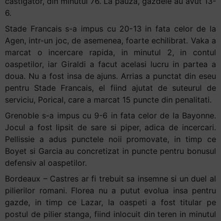
castigator, din minutul 76. La pauza, gazdele au avut 13-
6.
Stade Francais s-a impus cu 20-13 in fata celor de la
Agen, intr-un joc, de asemenea, foarte echilibrat. Vaka a
marcat o incercare rapida, in minutul 2, in contul
oaspetilor, iar Giraldi a facut acelasi lucru in partea a
doua. Nu a fost insa de ajuns. Arrias a punctat din eseu
pentru Stade Francais, el fiind ajutat de suteurul de
serviciu, Porical, care a marcat 15 puncte din penalitati.
Grenoble s-a impus cu 9-6 in fata celor de la Bayonne.
Jocul a fost lipsit de sare si piper, adica de incercari.
Pellissie a adus punctele noii promovate, in timp ce
Boyet si Garcia au concretizat in puncte pentru bonusul
defensiv al oaspetilor.
Bordeaux – Castres ar fi trebuit sa insemne si un duel al
pilierilor romani. Florea nu a putut evolua insa pentru
gazde, in timp ce Lazar, la oaspeti a fost titular pe
postul de pilier stanga, fiind inlocuit din teren in minutul