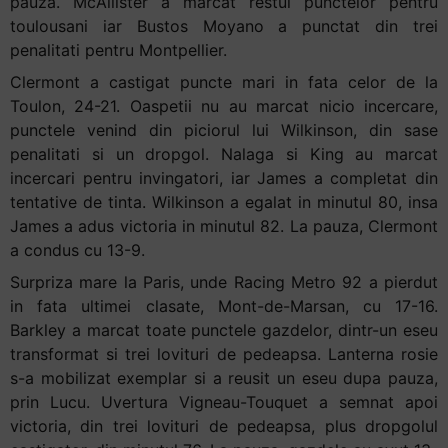
pauza. McAllister a marcat restul punctelor pentru
toulousani iar Bustos Moyano a punctat din trei
penalitati pentru Montpellier.
Clermont a castigat puncte mari in fata celor de la
Toulon, 24-21. Oaspetii nu au marcat nicio incercare,
punctele venind din piciorul lui Wilkinson, din sase
penalitati si un dropgol. Nalaga si King au marcat
incercari pentru invingatori, iar James a completat din
tentative de tinta. Wilkinson a egalat in minutul 80, insa
James a adus victoria in minutul 82. La pauza, Clermont
a condus cu 13-9.
Surpriza mare la Paris, unde Racing Metro 92 a pierdut
in fata ultimei clasate, Mont-de-Marsan, cu 17-16.
Barkley a marcat toate punctele gazdelor, dintr-un eseu
transformat si trei lovituri de pedeapsa. Lanterna rosie
s-a mobilizat exemplar si a reusit un eseu dupa pauza,
prin Lucu. Uvertura Vigneau-Touquet a semnat apoi
victoria, din trei lovituri de pedeapsa, plus dropgolul