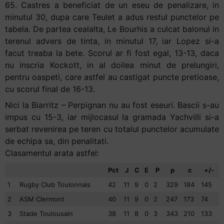
65. Castres a beneficiat de un eseu de penalizare, in
minutul 30, dupa care Teulet a adus restul punctelor pe
tabela. De partea cealalta, Le Bourhis a culcat balonul in
terenul advers de tinta, in minutul 17, iar Lopez si-a
facut treaba la bete. Scorul ar fi fost egal, 13-13, daca
nu inscria Kockott, in al doilea minut de prelungiri,
pentru oaspeti, care astfel au castigat puncte pretioase,
cu scorul final de 16-13.
Nici la Biarritz – Perpignan nu au fost eseuri. Bascii s-au
impus cu 15-3, iar mijlocasul la gramada Yachvilli si-a
serbat revenirea pe teren cu totalul punctelor acumulate
de echipa sa, din penalitati.
Clasamentul arata astfel:
Pct
J
C
E
P
p
c
+/-
1
Rugby Club Toulonnais
42
11
9
0
2
329
184
145
2
ASM Clermont
40
11
9
0
2
247
173
74
3
Stade Toulousain
38
11
8
0
3
343
210
133