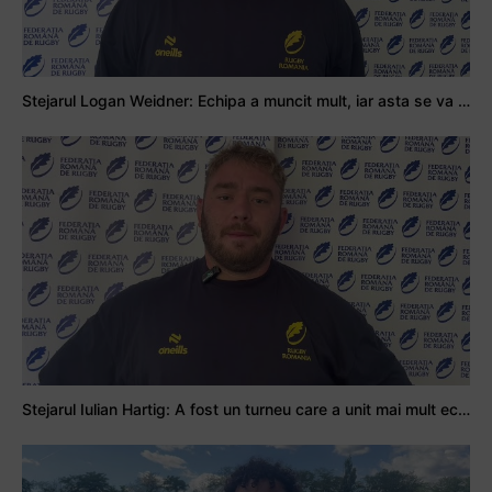
Stejarul Logan Weidner: Echipa a muncit mult, iar asta se va vedea în meciurile de la Nations Cup
Stejarul Iulian Hartig: A fost un turneu care a unit mai mult echipa