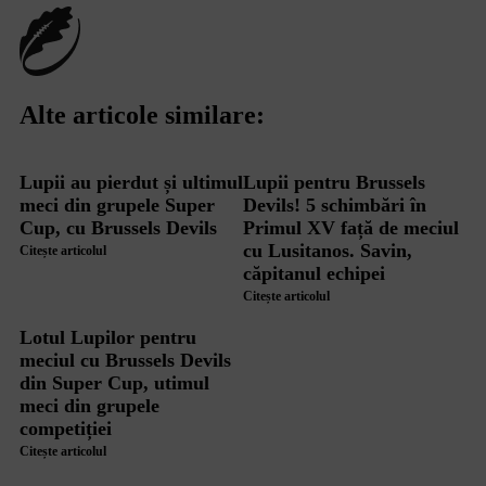
Alte articole similare:
Lupii au pierdut și ultimul
Lupii pentru Brussels
meci din grupele Super
Devils! 5 schimbări în
Cup, cu Brussels Devils
Primul XV față de meciul
cu Lusitanos. Savin,
Citește articolul
căpitanul echipei
Citește articolul
Lotul Lupilor pentru
meciul cu Brussels Devils
din Super Cup, utimul
meci din grupele
competiției
Citește articolul