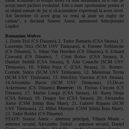
multe schimbări în echipă astfel că sunt nerăbdător să îi văd pe
acești tineri jucători evoluând. Este o mare oportunitate pentru ei
să obțină minute de joc și să acumuleze experiență la acest nivel.
Am încredere că acest grup va reuși să arate un rugby de
calitate”, a declarat Sosene Anesi, antrenorul Selecționatei
Lupilor.
Romanian Wolves
1. Dorin Tică (CS Dinamo), 2. Tudor Butnariu (CSA Steaua), 3.
Laurențiu Nica (SCM USV Timișoara), 4. Etienne Terblanche
(CS Dinamo), 5. Johan Van Heerden (CS Dinamo), 6. Eduard
Cioroabă (CS Dinamo), 7. Cristi Boboc (CSA Steaua), 8.
Damian Strătilă (CSA Steaua), 9. Alin Conache (SCM USV
Timișoara), 10. Vlăduț Popa C (CSA Steaua), 11. Romeo-
Corrado Ștețco (SCM USV Timișoara), 12. Manumua Tevita
(SCM USV Timișoara), 13. Hinckley Vaovasa (CSA Steaua),
14.Alexandru Bucur (SCM USV Timișoara). 15.De-an
Ackermann (CS Dinamo)
Rezerve:
16. Florian Ciocoiu (CS
Dinamo), 17. Marius Lungu (CSA Steaua), 18. Rareș Straja
(CSA Steaua), 19. Dragoș Ser (CSA Steaua), 20. Alexandru
Alexe (CSM Știința Baia Mare), 21. Gabriel Rupanu (SCM
USV Timișoara), 22. Mihai Mureșan (CSM Știința Baia Mare),
23. Tudor Boldor (CS Dinamo)
STAFF: Sosene Anesi – antrenor principal, Viliami Moala –
antrenor secund, Alexandru Tudori – antrenor secund, Daniel