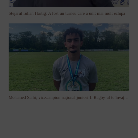
Stejarul Iulian Hartig: A fost un turneu care a unit mai mult echipa
Mohamed Salhi, vicecampion național juniori I: Rugby-ul te învață să accepți și înfrângerile
Vezi toate videoclipurile