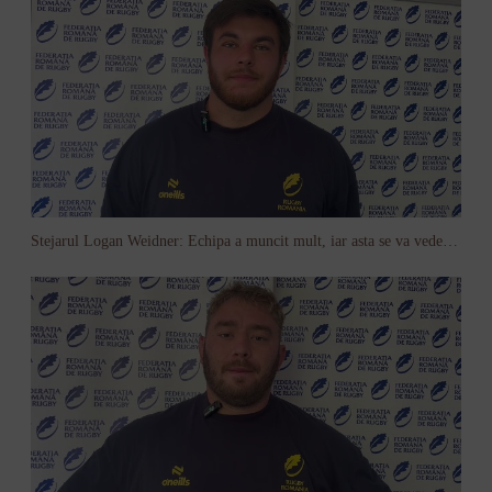
Stejarul Logan Weidner: Echipa a muncit mult, iar asta se va vedea în meciurile de la Nations Cup