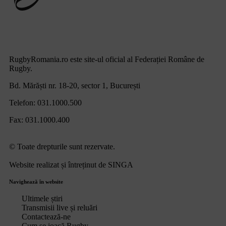
RugbyRomania.ro
este site-ul oficial al Federației Române de
Rugby.
Bd. Mărăști nr. 18-20, sector 1, București
Telefon:
031.1000.500
Fax: 031.1000.400
© Toate drepturile sunt rezervate.
Website realizat și întreținut de
SINGA
Navighează în website
Ultimele știri
Transmisii live și reluări
Contactează-ne
Cum se joacă Rugby