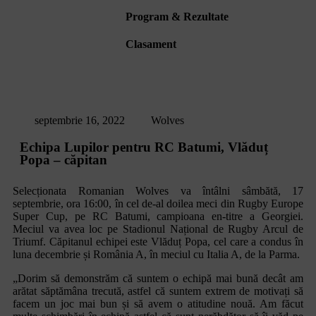
Program & Rezultate
Clasament
septembrie 16, 2022
Wolves
Echipa Lupilor pentru RC Batumi, Vlăduț
Popa – căpitan
Selecționata Romanian Wolves va întâlni sâmbătă, 17
septembrie, ora 16:00, în cel de-al doilea meci din Rugby Europe
Super Cup, pe RC Batumi, campioana en-titre a Georgiei.
Meciul va avea loc pe Stadionul Național de Rugby Arcul de
Triumf. Căpitanul echipei este Vlăduț Popa, cel care a condus în
luna decembrie și România A, în meciul cu Italia A, de la Parma.
„Dorim să demonstrăm că suntem o echipă mai bună decât am
arătat săptămâna trecută, astfel că suntem extrem de motivați să
facem un joc mai bun și să avem o atitudine nouă. Am făcut