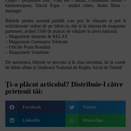
Carpo – preparator fizic, Vlad Ilie – medic, Constantin Sandu –
kinetoterapeut, David Popa – analist video, Iustin Ilioiu –
manager.
Biletele pentru această partidă s-au pus în vânzare și pot fi
achiziționate online de pe bilete.ro, dar și în rețeaua de magazine
partenere, având 1500 de puncte de vânzare la nivel național.
– Magazinele Inmedio & RELAY
– Magazinele Germanos Telekom
– Oficiile Poșta Română
– Magazinele Vodafone
De asemenea, biletele se procura și în ziua meciului, de la casele
de bilete aflate la Stadionul Național de Rugby Arcul de Triumf
Ți-a plăcut articolul? Distribuie-l către
prietenii tăi:
Facebook
Twitter
LinkedIn
WhatsApp