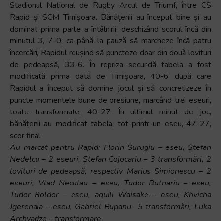
Stadionul Național de Rugby Arcul de Triumf, între CS
Rapid și SCM Timișoara. Bănățenii au început bine și au
dominat prima parte a întâlnirii, deschizând scorul încă din
minutul 3, 7-0, ca până la pauză să marcheze încă patru
încercări, Rapidul reușind să puncteze doar din două lovituri
de pedeapsă, 33-6. În repriza secundă tabela a fost
modificată prima dată de Timișoara, 40-6 după care
Rapidul a început să domine jocul și să concretizeze în
puncte momentele bune de presiune, marcând trei eseuri,
toate transformate, 40-27. În ultimul minut de joc,
bănățenii au modificat tabela, tot printr-un eseu, 47-27,
scor final.
Au marcat pentru Rapid: Florin Surugiu – eseu, Ștefan
Nedelcu – 2 eseuri, Ștefan Cojocariu – 3 transformări, 2
lovituri de pedeapsă, respectiv Marius Simionescu – 2
eseuri, Vlad Neculau – eseu, Tudor Butnariu – eseu,
Tudor Boldor – eseu, aquili Waisake – eseu, Khvicha
Jgerenaia – eseu, Gabriel Rupanu- 5 transformări, Luka
Archvadze – transformare