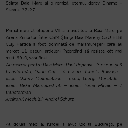
Știința Baia Mare și o remiză, eternul derby Dinamo –
+
Steaua, 27-27.
/".
This
shortcut
Primul meci al etapei a VII-a a avut loc la Baia Mare, pe
activates
Arena Zimbrilor, între CSM Știința Baia Mare și CSU ELBI
the
Cluj. Partida a fost dominată de maramureșeni care au
screen
marcat 11 eseuri, ardelenii încercând să reziste cât mai
reader
mult, 69-0, scor final.
to
Au marcat pentru Baia Mare: Paul Popoaia – 3 eseuri și 3
help
transformări, Darin Onț – 4 eseuri, Taniela Rawaqa –
you
eseu, Danny Mokhoabane – eseu, Giorgi Menabde –
navigate
eseu, Beka Mamukashvili – eseu, Toma Mîrzac – 2
and
transformări
interact
Jucătorul Meciului: Andrei Schutz
with
the
content.
Al doilea meci al rundei a avut loc la București, pe