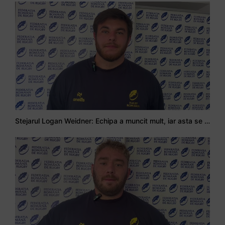
Stejarul Logan Weidner: Echipa a muncit mult, iar asta se va vedea în meciurile de la Nations Cup