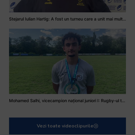
Stejarul Iulian Hartig: A fost un turneu care a unit mai mult echipa
Mohamed Salhi, vicecampion național juniori I: Rugby-ul te învață să accepți și înfrângerile
Vezi toate videoclipurile