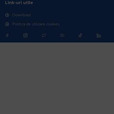
RugbyRomania.ro
este site-ul oficial al Federației Române
de Rugby.
Bd. Mărăști nr. 18-20, sector 1, București
Telefon:
031.1000.500
Fax: 031.1000.400
© Toate drepturile sunt rezervate.
Website realizat și întreținut de
SINGA
Navighează în website
Ultimele știri