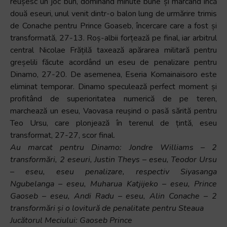
reușesc un joc bun, dominând minute bune și marcând încă
două eseuri, unul venit dintr-o balon lung de urmărire trimis
de Conache pentru Prince Goaseb, încercare care a fost și
transformată, 27-13. Roș-albii forțează pe final, iar arbitrul
central Nicolae Frățilă taxează apărarea militară pentru
greșelili făcute acordând un eseu de penalizare pentru
Dinamo, 27-20. De asemenea, Eseria Komainaisoro este
eliminat temporar. Dinamo speculează perfect moment și
profitând de superioritatea numerică de pe teren,
marchează un eseu, Vaovasa reușind o pasă sărită pentru
Teo Ursu, care plonjează în terenul de țintă, eseu
transformat, 27-27, scor final.
Au marcat pentru Dinamo: Jondre Williams – 2
transformări, 2 eseuri, Justin Theys – eseu, Teodor Ursu
– eseu, eseu penalizare, respectiv Siyasanga
Ngubelanga – eseu, Muharua Katjijeko – eseu, Prince
Gaoseb – eseu, Andi Radu – eseu, Alin Conache – 2
transformări și o lovitură de penalitate pentru Steaua
Jucătorul Meciului: Gaoseb Prince