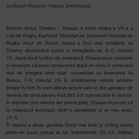
Jucătorul Meciului: Marius Simionescu
Eternul derby, Dinamo – Steaua, a închis etapa a VII-a a
Ligii de Rugby Kaufland. Disputat pe Stadionul Național de
Rugby Arcul de Triumf, meciul a fost unul echilibrat, cu
Dinamo deschizând scorul și detașându-se, 6-0, minutul
21, după două lovituri de pedeapsă. Steaua pune presiune
și reușește să preia conducerea după un eseu în urma unui
mol de margine bine rulat, concretizat cu încercarea lui
Boboc, 7-6, minutul 25. În următoarele minute ambele
echipe își trec în cont câteva acțiuni care le duc aproape de
terenul de țintă advers însă fără a fi concretizate în puncte.
În ultimele cinci minute ale primei părți, Steaua reușește să
își mărească avantajul, dintr-o penalitate și un nou eseu,
15-6.
În repriza a doua, gazdele încep mai bine și strâng scorul
printr-un eseu, primul al lor, transformat, 15-13. Militarii