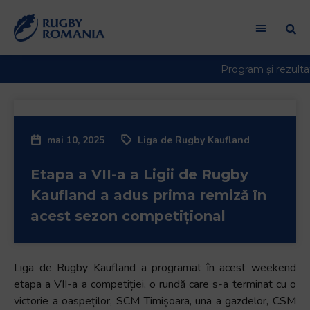
Welcome
to
All
in
One
Accessibility
screen
reader.
mai 10, 2025
Liga de Rugby Kaufland
To
start
Etapa a VII-a a Ligii de Rugby
the
All
Kaufland a adus prima remiză în
in
acest sezon competițional
One
Accessibility
screen
Liga de Rugby Kaufland a programat în acest weekend
reader,
etapa a VII-a a competiției, o rundă care s-a terminat cu o
press
victorie a oaspeților, SCM Timișoara, una a gazdelor, CSM
"Ctrl