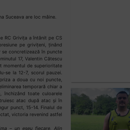
na Suceava are loc mâine.
de RC Grivița a întânit pe CS
resiune pe grivițeni, ținând
r se concretizează în puncte
 minutul 17, Valentin Cătescu
t momentul de superioritate
-se la 12-7, scorul pauzei.
priza a doua cu noi puncte,
 eliminarea temporară chiar a
, închizând toate culoarele
truiesc atac după atac și în
gur punct, 15-14. Finalul de
ctat, victoria revenind astfel
ma – un eseu fiecare, Alin