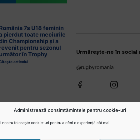
România 7s U18 feminin
a pierdut toate meciurile
din Championship și a
revenit pentru sezonul
Urmărește-ne în social
următor în Trophy
Citește articolul
@rugbyromania
Administrează consimțămintele pentru cookie-uri
 nostru folosește cookie-uri pentru a oferi o experiență cât mai