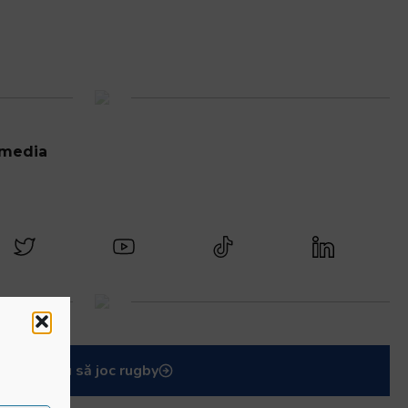
 media
Vreau să joc rugby