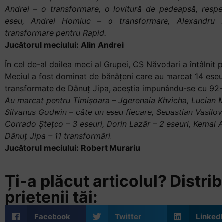
Andrei – o transformare, o lovitură de pedeapsă, resp
eseu, Andrei Homiuc – o transformare, Alexandru
transformare pentru Rapid.
Jucătorul meciului: Alin Andrei
În cel de-al doilea meci al Grupei, CS Năvodari a întâlni
Meciul a fost dominat de bănățeni care au marcat 14 eseuri
transformate de Dănuț Jipa, aceștia impunându-se cu 92-
Au marcat pentru Timișoara – Jgerenaia Khvicha, Lucian 
Silvanus Godwin – câte un eseu fiecare, Sebastian Vasilov
Corrado Ștețco – 3 eseuri, Dorin Lazăr – 2 eseuri, Kemal A
Dănuț Jipa – 11 transformări.
Jucătorul meciului: Robert Murariu
Ți-a plăcut articolul? Distrib
prietenii tăi:
Facebook
Twitter
Linked