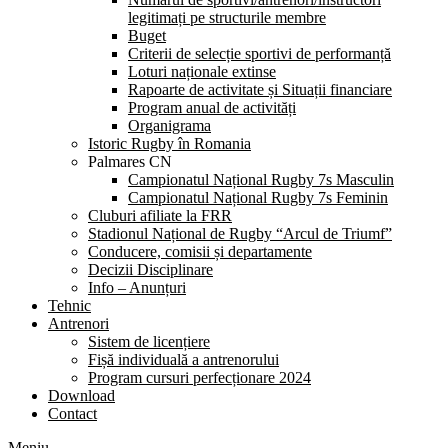
legitimați pe structurile membre
Buget
Criterii de selecție sportivi de performanță
Loturi naționale extinse
Rapoarte de activitate și Situații financiare
Program anual de activități
Organigrama
Istoric Rugby în Romania
Palmares CN
Campionatul Național Rugby 7s Masculin
Campionatul Național Rugby 7s Feminin
Cluburi afiliate la FRR
Stadionul Național de Rugby “Arcul de Triumf”
Conducere, comisii și departamente
Decizii Disciplinare
Info – Anunțuri
Tehnic
Antrenori
Sistem de licențiere
Fișă individuală a antrenorului
Program cursuri perfecționare 2024
Download
Contact
Meniu