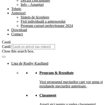
Decizii Disciplinare
Info – Anunțuri
Tehnic
Antrenori
Sistem de licențiere
Fișă individuală a antrenorului
Program cursuri perfecționare 2024
Download
Contact
Caută
Caută
Close this search box.
Liga de Rugby Kaufland
Program & Rezultate
Vezi programul meciurilor care vor urma și
rezultatele meciurilor anterioare.
Clasament
Apasă aici pentru a vedea clasamentul