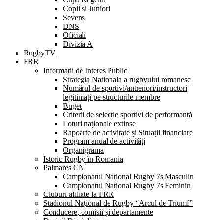
Copii si Juniori
Sevens
DNS
Oficiali
Divizia A
RugbyTV
FRR
Informații de Interes Public
Strategia Nationala a rugbyului romanesc
Numărul de sportivi/antrenori/instructori
legitimați pe structurile membre
Buget
Criterii de selecție sportivi de performanță
Loturi naționale extinse
Rapoarte de activitate și Situații financiare
Program anual de activități
Organigrama
Istoric Rugby în Romania
Palmares CN
Campionatul Național Rugby 7s Masculin
Campionatul Național Rugby 7s Feminin
Cluburi afiliate la FRR
Stadionul Național de Rugby “Arcul de Triumf”
Conducere, comisii și departamente