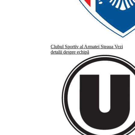
Clubul Sportiv al Armatei Steaua
Vezi
detalii despre echipă