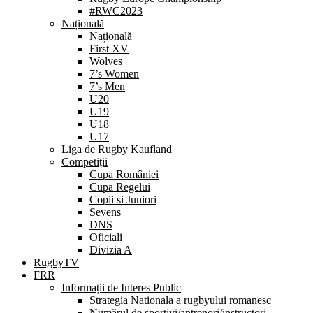
#RWC2023
Națională
Națională
First XV
Wolves
7’s Women
7’s Men
U20
U19
U18
U17
Liga de Rugby Kaufland
Competiții
Cupa României
Cupa Regelui
Copii si Juniori
Sevens
DNS
Oficiali
Divizia A
RugbyTV
FRR
Informații de Interes Public
Strategia Nationala a rugbyului romanesc
Numărul de sportivi/antrenori/instructori