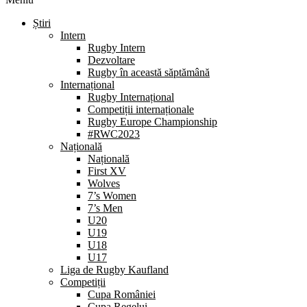
Știri
Intern
Rugby Intern
Dezvoltare
Rugby în această săptămână
Internațional
Rugby Internațional
Competiții internaționale
Rugby Europe Championship
#RWC2023
Națională
Națională
First XV
Wolves
7’s Women
7’s Men
U20
U19
U18
U17
Liga de Rugby Kaufland
Competiții
Cupa României
Cupa Regelui