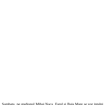
Sambata, pe stadionul Mihai Naca, Farul si Baia Mare se vor intalni