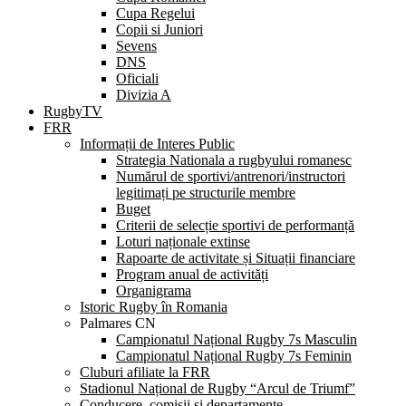
Cupa Regelui
Copii si Juniori
Sevens
DNS
Oficiali
Divizia A
RugbyTV
FRR
Informații de Interes Public
Strategia Nationala a rugbyului romanesc
Numărul de sportivi/antrenori/instructori
legitimați pe structurile membre
Buget
Criterii de selecție sportivi de performanță
Loturi naționale extinse
Rapoarte de activitate și Situații financiare
Program anual de activități
Organigrama
Istoric Rugby în Romania
Palmares CN
Campionatul Național Rugby 7s Masculin
Campionatul Național Rugby 7s Feminin
Cluburi afiliate la FRR
Stadionul Național de Rugby “Arcul de Triumf”
Conducere, comisii și departamente