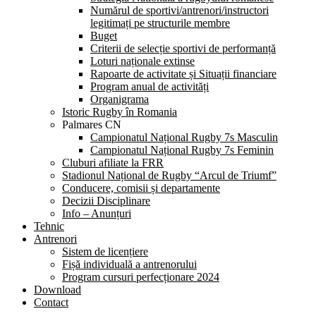
Numărul de sportivi/antrenori/instructori
legitimați pe structurile membre
Buget
Criterii de selecție sportivi de performanță
Loturi naționale extinse
Rapoarte de activitate și Situații financiare
Program anual de activități
Organigrama
Istoric Rugby în Romania
Palmares CN
Campionatul Național Rugby 7s Masculin
Campionatul Național Rugby 7s Feminin
Cluburi afiliate la FRR
Stadionul Național de Rugby “Arcul de Triumf”
Conducere, comisii și departamente
Decizii Disciplinare
Info – Anunțuri
Tehnic
Antrenori
Sistem de licențiere
Fișă individuală a antrenorului
Program cursuri perfecționare 2024
Download
Contact