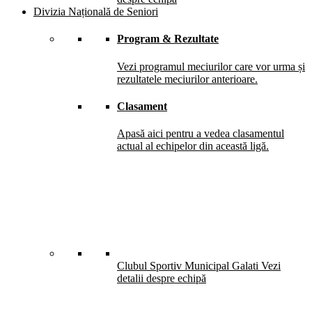
Divizia Națională de Seniori
Program & Rezultate
Vezi programul meciurilor care vor urma și
rezultatele meciurilor anterioare.
Clasament
Apasă aici pentru a vedea clasamentul
actual al echipelor din această ligă.
Clubul Sportiv Municipal Galati
Vezi
detalii despre echipă