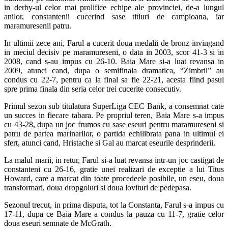
in derby-ul celor mai prolifice echipe ale provinciei, de-a lungul
anilor, constantenii cucerind sase titluri de campioana, iar
maramuresenii patru.
In ultimii zece ani, Farul a cucerit doua medalii de bronz invingand
in meciul decisiv pe maramureseni, o data in 2003, scor 41-3 si in
2008, cand s-au impus cu 26-10. Baia Mare si-a luat revansa in
2009, atunci cand, dupa o semifinala dramatica, “Zimbrii” au
condus cu 22-7, pentru ca la final sa fie 22-21, acesta fiind pasul
spre prima finala din seria celor trei cucerite consecutiv.
Primul sezon sub titulatura SuperLiga CEC Bank, a consemnat cate
un succes in fiecare tabara. Pe propriul teren, Baia Mare s-a impus
cu 43-28, dupa un joc frumos cu sase eseuri pentru maramureseni si
patru de partea marinarilor, o partida echilibrata pana in ultimul ei
sfert, atunci cand, Hristache si Gal au marcat eseurile desprinderii.
La malul marii, in retur, Farul si-a luat revansa intr-un joc castigat de
constanteni cu 26-16, gratie unei realizari de exceptie a lui Titus
Howard, care a marcat din toate procedeele posibile, un eseu, doua
transformari, doua dropgoluri si doua lovituri de pedepasa.
Sezonul trecut, in prima disputa, tot la Constanta, Farul s-a impus cu
17-11, dupa ce Baia Mare a condus la pauza cu 11-7, gratie celor
doua eseuri semnate de McGrath.