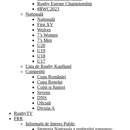
Rugby Europe Championship
#RWC2023
Națională
Națională
First XV
Wolves
7’s Women
7’s Men
U20
U19
U18
U17
Liga de Rugby Kaufland
Competiții
Cupa României
Cupa Regelui
Copii si Juniori
Sevens
DNS
Oficiali
Divizia A
RugbyTV
FRR
Informații de Interes Public
Strategia Nationala a rugbyului romanesc