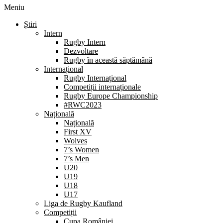
Meniu
Știri
Intern
Rugby Intern
Dezvoltare
Rugby în această săptămână
Internațional
Rugby Internațional
Competiții internaționale
Rugby Europe Championship
#RWC2023
Națională
Națională
First XV
Wolves
7’s Women
7’s Men
U20
U19
U18
U17
Liga de Rugby Kaufland
Competiții
Cupa României