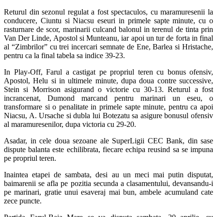
Returul din sezonul regulat a fost spectaculos, cu maramuresenii la
conducere, Ciuntu si Niacsu eseuri in primele sapte minute, cu o
rasturnare de scor, marinarii culcand balonul in terenul de tinta prin
Van Der Linde, Apostol si Munteanu, iar apoi un tur de forta in final
al “Zimbrilor” cu trei incercari semnate de Ene, Barlea si Hristache,
pentru ca la final tabela sa indice 39-23.
In Play-Off, Farul a castigat pe propriul teren cu bonus ofensiv,
Apostol, Helu si in ultimele minute, dupa doua contre successive,
Stein si Morrison asigurand o victorie cu 30-13. Returul a fost
incrancenat, Dumond marcand pentru marinari un eseu, o
transformare si o penalitate in primele sapte minute, pentru ca apoi
Niacsu, A. Ursache si dubla lui Botezatu sa asigure bonusul ofensiv
al maramuresenilor, dupa victoria cu 29-20.
Asadar, in cele doua sezoane ale SuperLigii CEC Bank, din sase
dispute balanta este echilibrata, fiecare echipa reusind sa se impuna
pe propriul teren.
Inaintea etapei de sambata, desi au un meci mai putin disputat,
baimarenii se afla pe pozitia secunda a clasamentului, devansandu-i
pe marinari, gratie unui esaveraj mai bun, ambele acumuland cate
zece puncte.