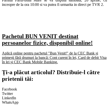
Partida Farul-Baia Mare se va disputa sambata, 20 aprilie, cu
inceopre de la ora 10:00 si va putea fi urmarita in direct pe TVR 2.
Pachetul BUN VENIT destinat
persoanelor fizice, disponibil online!
Aplică online pentru pachetul "Bun Venit!" de la CEC Bank și
primești fără drumuri la bancă: Cont curent în lei, Card de debit Visa
în lei și CEC Bank Mobile Banking.​
Ți-a plăcut articolul? Distribuie-l către
prietenii tăi:
Facebook
Twitter
LinkedIn
WhatsApp