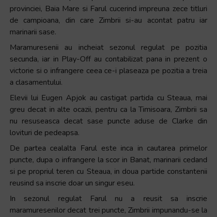
provinciei, Baia Mare si Farul cucerind impreuna zece titluri
de campioana, din care Zimbrii si-au acontat patru iar
marinarii sase.
Maramuresenii au incheiat sezonul regulat pe pozitia
secunda, iar in Play-Off au contabilizat pana in prezent o
victorie si o infrangere ceea ce-i plaseaza pe pozitia a treia
a clasamentului.
Elevii lui Eugen Apjok au castigat partida cu Steaua, mai
greu decat in alte ocazii, pentru ca la Timisoara, Zimbrii sa
nu resuseasca decat sase puncte aduse de Clarke din
lovituri de pedeapsa.
De partea cealalta Farul este inca in cautarea primelor
puncte, dupa o infrangere la scor in Banat, marinarii cedand
si pe propriul teren cu Steaua, in doua partide constantenii
reusind sa inscrie doar un singur eseu.
In sezonul regulat Farul nu a reusit sa inscrie
maramuresenilor decat trei puncte, Zimbrii impunandu-se la