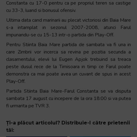
Constanta cu 17-0 pentru ca pe propriul teren sa castige
cu 33-3, luand si bonusul ofensiv.
Ultima data cand marinarii au plecat victoriosi din Baia Mare
s-a intamplat in sezonul 2007-2008, atunci Farul
impunandu-se cu 15-13 intr-o partida din Play-Off.
Pentru Stiinta Baia Mare partida de sambata va fi una in
care Zimbrii vor incerca sa revina pe pozitia secunda a
clasamentului, elevii lui Eugen Apjok trebuind sa treaca
peste dusul rece de la Timisoara in timp ce Farul poate
demonstra ca mai poate avea un cuvant de spus in acest
Play-Off.
Partida Stiinta Baia Mare-Farul Constanta se va disputa
sambata 17 august cu incepere de la ora 18:00 si va putea
fi urmarita pe TVR 3.
Ți-a plăcut articolul? Distribuie-l către prietenii
tăi: