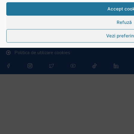
Conducere, comisii și departamente
Accept cook
Info - Anunțuri
Refuză
Link-uri utile
Vezi preferin
Download
Politica de utilizare cookies