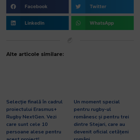
Facebook
Twitter
LinkedIn
WhatsApp
Alte articole similare:
Selecție finală în cadrul
Un moment special
proiectului Erasmus+
pentru rugby-ul
Rugby NextGen. Vezi
românesc și pentru trei
care sunt cele 10
dintre Stejari, care au
persoane alese pentru
devenit oficial cetățeni
acest proiect!
români