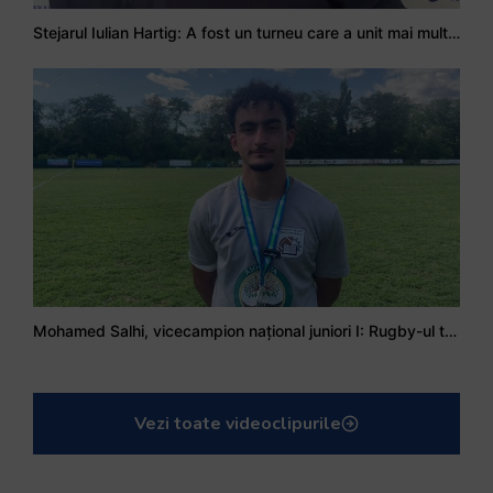
Stejarul Iulian Hartig: A fost un turneu care a unit mai mult echipa
Mohamed Salhi, vicecampion național juniori I: Rugby-ul te învață să accepți și înfrângerile
Vezi toate videoclipurile