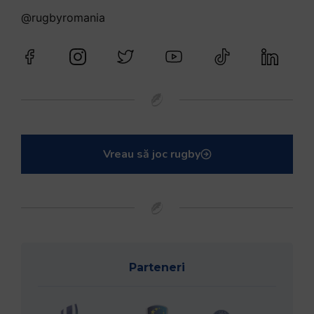
@rugbyromania
Vreau să joc rugby
Parteneri