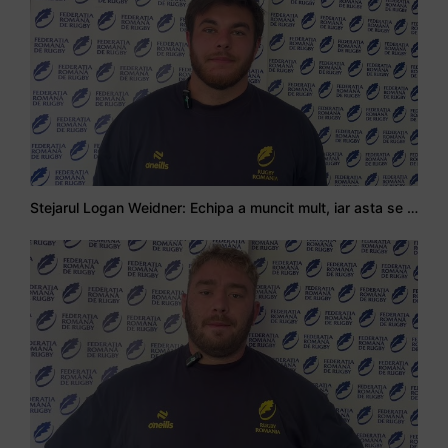
Stejarul Logan Weidner: Echipa a muncit mult, iar asta se va vedea în meciurile de la Nations Cup