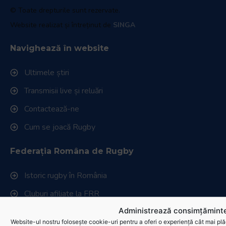
© Toate drepturile sunt rezervate.
Website realizat și întreținut de
SINGA
Navighează în website
Ultimele știri
Transmisii live și reluări
Contactează-ne
Cum se joacă Rugby
Federația Româna de Rugby
Istoric rugby în România
Cluburi afiliate la FRR
Administrează consimțăminte
Stadionul național de rugby
Website-ul nostru folosește cookie-uri pentru a oferi o experiență cât mai plă